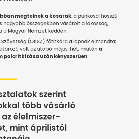
obban megtelnek a kosarak
, a pünkösdi hosszú
és nagyobb összegekben vásárolt a lakosság,
ta a Magyar Nemzet kedden.
Szövetség (OKSZ) főtitkára a lapnak elmondta:
tározó volt az utolsó májusi hét, miután
a
am polcritkítása után kényszerűen
sztalatok szerint
kkal több vásárló
l az élelmiszer-
, mint áprilistól