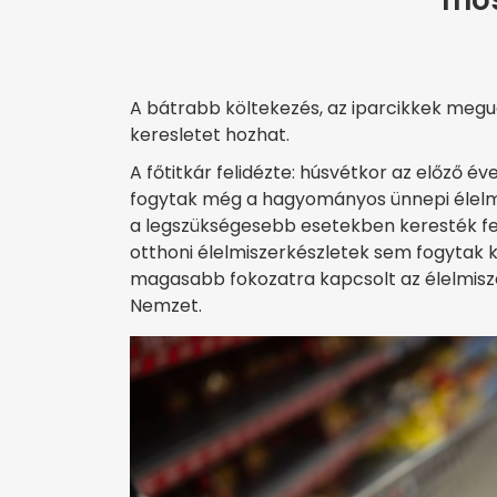
mos
A bátrabb költekezés, az iparcikkek megu
keresletet hozhat.
A főtitkár felidézte: húsvétkor az előző é
fogytak még a hagyományos ünnepi élelmis
a legszükségesebb esetekben keresték fel
otthoni élelmiszerkészletek sem fogytak k
magasabb fokozatra kapcsolt az élelmisz
Nemzet.