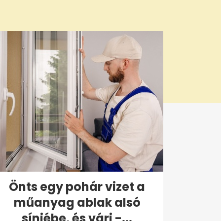
Önts egy pohár vizet a
műanyag ablak alsó
sínjébe, és várj -...