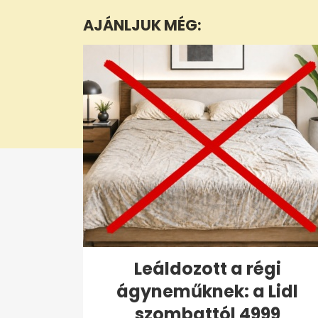
minute,
AJÁNLJUK MÉG:
3
seconds
Volume
0%
Leáldozott a régi
ágyneműknek: a Lidl
szombattól 4999