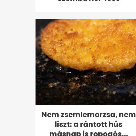
forintért...
Nem zsemlemorzsa, nem
liszt: a rántott hús
másnap is ropogós...