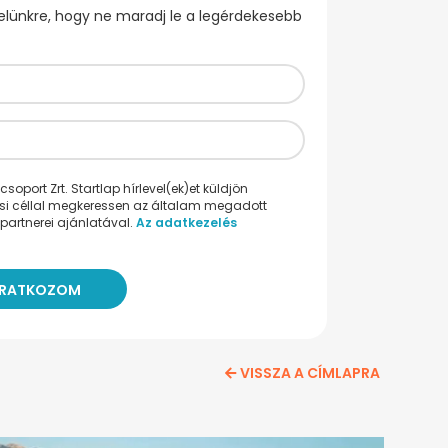
evelünkre, hogy ne maradj le a legérdekesebb
oport Zrt. Startlap hírlevel(ek)et küldjön
ési céllal megkeressen az általam megadott
partnerei ajánlatával.
Az adatkezelés
VISSZA A CÍMLAPRA