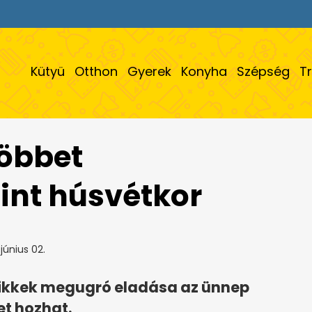
Kütyü
Otthon
Gyerek
Konyha
Szépség
T
többet
int húsvétkor
június 02.
rcikkek megugró eladása az ünnep
et hozhat.