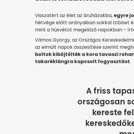
Visszatért az élet az áruházakba,
egyre j
hétvége előtt arányaiban sokkal többet 
mint a húsvétot megelőző napokban – ír
Vámos György, az Országos Kereskedelmi 
az elmúlt napok összesítése szerint megha
boltok kiböjtölték a kora tavaszi roh
takaréklángra kapcsolt fogyasztást
.
A friss tapa
országosan so
kereste fe
kereskedőket