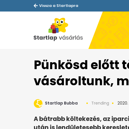
Vissza a Startlapra
Pünkösd előtt 
vásároltunk, m
Startlap Bubba
Trending
2020. 
A bátrabb költekezés, az ipa
után is lendületesebb kereslet