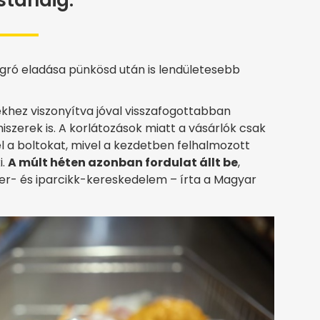
tanáig.
gró eladása pünkösd után is lendületesebb
vekhez viszonyítva jóval visszafogottabban
zerek is. A korlátozások miatt a vásárlók csak
 a boltokat, mivel a kezdetben felhalmozott
i.
A múlt héten azonban fordulat állt be
,
er- és iparcikk-kereskedelem – írta a Magyar