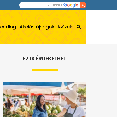
rending
Akciós újságok
Kvízek
EZ IS ÉRDEKELHET