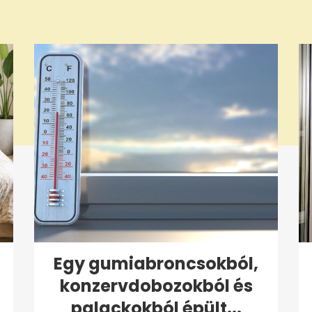
Egy gumiabroncsokból,
konzervdobozokból és
palackokból épült...