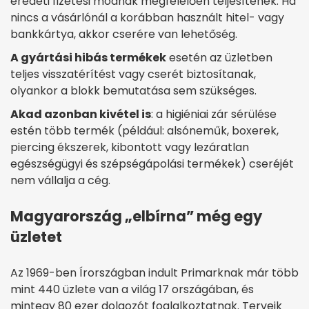
eredeti fizetési módnak megfelelően teljesítenek. Ha
nincs a vásárlónál a korábban használt hitel- vagy
bankkártya, akkor cserére van lehetőség.
A gyártási hibás termékek
esetén az üzletben
teljes visszatérítést vagy cserét biztosítanak,
olyankor a blokk bemutatása sem szükséges.
Akad azonban kivétel is
: a higiéniai zár sérülése
estén több termék (például: alsóneműk, boxerek,
piercing ékszerek, kibontott vagy lezáratlan
egészségügyi és szépségápolási termékek) cseréjét
nem vállalja a cég.
Magyarország „elbírna” még egy
üzletet
Az 1969-ben Írországban indult Primarknak már több
mint 440 üzlete van a világ 17 országában, és
mintegy 80 ezer dolgozót foglalkoztatnak. Terveik