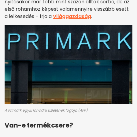
nyitásakor már több mint százan álltak sorba, de az
első rohamhoz képest valamennyire visszább esett
a lelkesedés – írja a
Világgazdaság
.
A Primark egyik lonodni üzletének logója (AFP)
Van-e termékcsere?