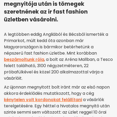
megnyitója után is tömegek
szeretnének az ír fast fashion
üzletben vásárolni.
A legtöbben eddig Angliából és Bécsből ismerték a
Primarkot, múlt kedd óta azonban már
Magyarországon is bármikor betérhetünk a
népszerű fast fashion üzletbe. Mint korábban
beszámoltunk róla
, a bolt az Aréna Mallban, a Tesco
felett található, 3100 négyzetméteren, 22
próbafülkével és közel 200 alkalmazottal várja a
vásárlóit.
Az újonnan megnyitott bolt iránt már az első napon
akkora érdeklődés mutatkozott, hogy a cég
kénytelen volt kordonokat felállítani
a vásárlók
terelgetésére. Egy héttel a hivatalos megnyitó után
szinte semmi sem változott: az üzlet reggel 10 órai