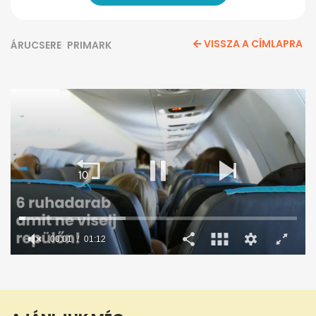
VISSZA A CÍMLAPRA
ÁRUCSERE
PRIMARK
00:02
01:12
0
seconds
of
1
minute,
12