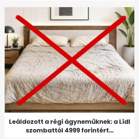
Leáldozott a régi ágyneműknek: a Lidl
szombattól 4999 forintért...