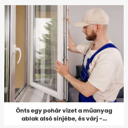
Önts egy pohár vizet a műanyag
ablak alsó sínjébe, és várj -...