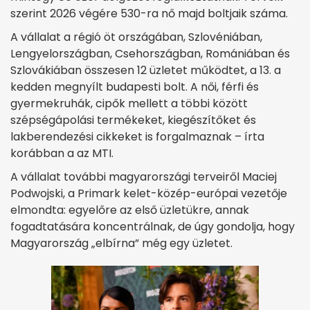
szerint 2026 végére 530-ra nő majd boltjaik száma.
A vállalat a régió öt országában, Szlovéniában,
Lengyelországban, Csehországban, Romániában és
Szlovákiában összesen 12 üzletet működtet, a 13. a
kedden megnyílt budapesti bolt. A női, férfi és
gyermekruhák, cipők mellett a többi között
szépségápolási termékeket, kiegészítőket és
lakberendezési cikkeket is forgalmaznak – írta
korábban a az MTI.
A vállalat további magyarországi terveiről Maciej
Podwojski, a Primark kelet-közép-európai vezetője
elmondta: egyelőre az első üzletükre, annak
fogadtatására koncentrálnak, de úgy gondolja, hogy
Magyarország „elbírna” még egy üzletet.