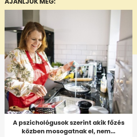
AJÁNLJUK MÉG:
seconds
A pszichológusok szerint akik főzés
közben mosogatnak el, nem...