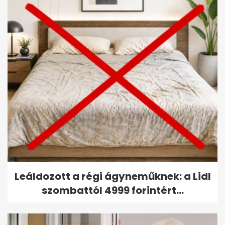
Leáldozott a régi ágyneműknek: a Lidl
szombattól 4999 forintért...