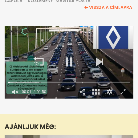
CÁFOLAT
KÖZLEMÉNY
MAGYAR POSTA
VISSZA A CÍMLAPRA
00:02
01:50
0
seconds
of
1
minute,
AJÁNLJUK MÉG:
50
seconds