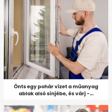
Önts egy pohár vizet a műanyag
ablak alsó sínjébe, és várj -...