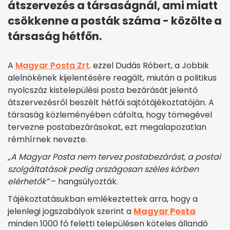
átszervezés a társaságnál, ami miatt
csökkenne a posták száma - közölte a
társaság hétfőn.
A
Magyar Posta Zrt
. ezzel Dudás Róbert, a Jobbik
alelnökének kijelentésére reagált, miután a politikus
nyolcszáz kistelepülési posta bezárását jelentő
átszervezésről beszélt hétfői sajtótájékoztatóján. A
társaság közleményében cáfolta, hogy tömegével
tervezne postabezárásokat, ezt megalapozatlan
rémhírnek nevezte.
„A Magyar Posta nem tervez postabezárást, a postai
szolgáltatások pedig országosan széles körben
elérhetők”
– hangsúlyozták.
Tájékoztatásukban emlékeztettek arra, hogy a
jelenlegi jogszabályok szerint a
Magyar Posta
minden 1000 fő feletti településen köteles állandó