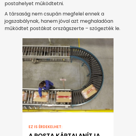
postahelyet működtetni.
A társaság nem csupán megfelel ennek a
jogszabálynak, hanem jóval azt meghaladóan
működtet postákat országszerte – szögezték le.
EZ IS ÉRDEKELHET:
A POSTA KÁRTALANÍTJA,