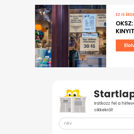
EZ IS ÉRD
OKSZ:
KINYI
Elo
Iratkozz fel a hírl
cikkekről!