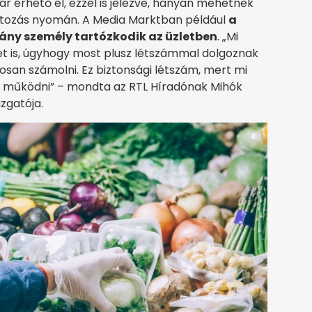
r érhető el, ezzel is jelezve, hányan mehetnek
átozás nyomán. A Media Marktban például
a
hány személy tartózkodik az üzletben
. „Mi
et is, úgyhogy most plusz létszámmal dolgoznak
tosan számolni. Ez biztonsági létszám, mert mi
l működni” – mondta az RTL Híradónak Mihók
zgatója.