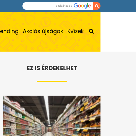
rending
Akciós újságok
Kvízek
EZ IS ÉRDEKELHET