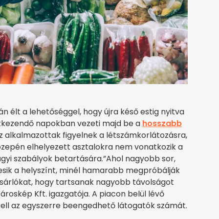
 élt a lehetőséggel, hogy újra késő estig nyitva
etkezendő napokban vezeti majd be a
hosszabb
az alkalmazottak figyelnek a létszámkorlátozásra,
özepén elhelyezett asztalokra nem vonatkozik a
ügyi szabályok betartására.”Ahol nagyobb sor,
eresik a helyszínt, minél hamarabb megpróbálják
vásárlókat, hogy tartsanak nagyobb távolságot
ároskép Kft. igazgatója. A piacon belül lévő
kell az egyszerre beengedhető látogatók számát.