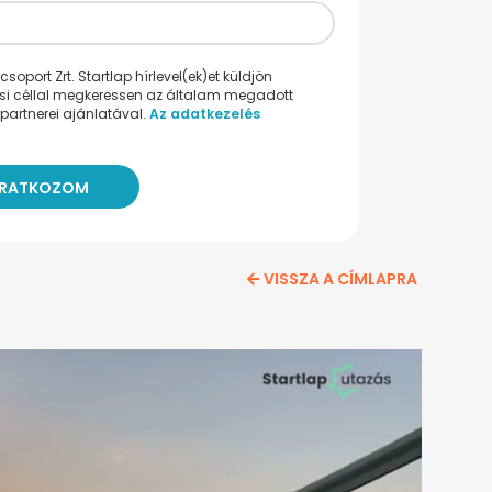
oport Zrt. Startlap hírlevel(ek)et küldjön
ési céllal megkeressen az általam megadott
partnerei ajánlatával.
Az adatkezelés
VISSZA A CÍMLAPRA