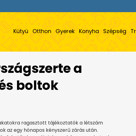
Kütyü
Otthon
Gyerek
Konyha
Szépség
T
rszágszerte a
és boltok
akatokra ragasztott tájékoztatók a létszám
tok az egy hónapos kényszerű zárás után.