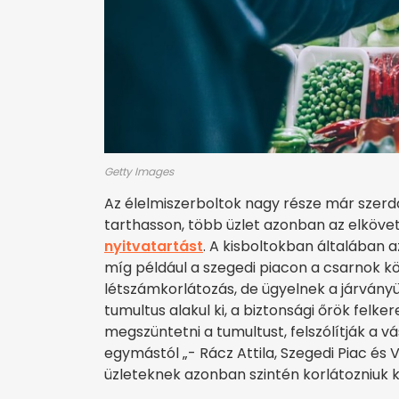
Getty Images
Az élelmiszerboltok nagy része már szerdán
tarthasson, több üzlet azonban az elköv
nyitvatartást
. A kisboltokban általában 
míg például a szegedi piacon a csarnok k
létszámkorlátozás, de ügyelnek a járvány
tumultus alakul ki, a biztonsági őrök felk
megszüntetni a tumultust, felszólítják a 
egymástól „- Rácz Attila, Szegedi Piac és V
üzleteknek azonban szintén korlátozniuk 