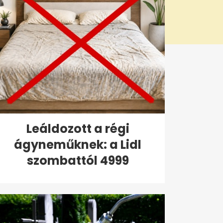
Leáldozott a régi
ágyneműknek: a Lidl
szombattól 4999
forintért...