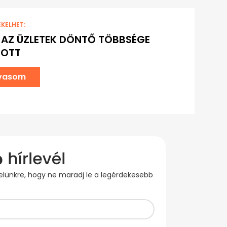
EKELHET:
 AZ ÜZLETEK DÖNTŐ TÖBBSÉGE
TOTT
lvasom
evelünkre, hogy ne maradj le a legérdekesebb