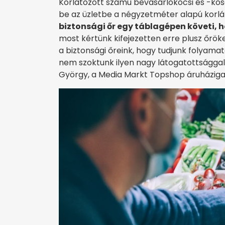
Korlátozott számú bevásárlókocsi és -kosá
be az üzletbe a négyzetméter alapú korl
biztonsági őr egy táblagépen követi, 
most kértünk kifejezetten erre plusz őrök
a biztonsági őreink, hogy tudjunk folyama
nem szoktunk ilyen nagy látogatottságga
György, a Media Markt Topshop áruháziga