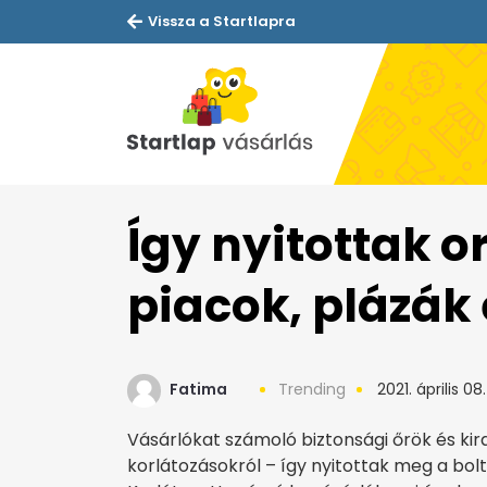
Vissza a Startlapra
Így nyitottak o
piacok, plázák 
Fatima
Trending
2021. április 08.
Vásárlókat számoló biztonsági őrök és kir
korlátozásokról – így nyitottak meg a bol