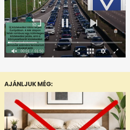
00:02
01:50
0
seconds
of
1
minute,
AJÁNLJUK MÉG:
50
seconds