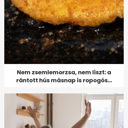
Nem zsemlemorzsa, nem liszt: a
rántott hús másnap is ropogós...