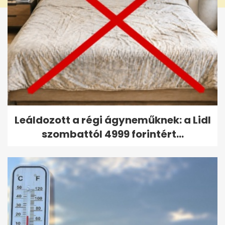
Leáldozott a régi ágyneműknek: a Lidl
szombattól 4999 forintért...