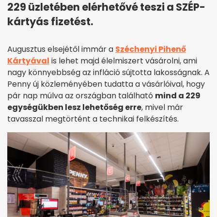
229 üzletében elérhetővé teszi a SZÉP-
kártyás fizetést.
Augusztus elsejétől immár a
Széchenyi Pihenő
Kártyával
is lehet majd élelmiszert vásárolni, ami
nagy könnyebbség az infláció sújtotta lakosságnak. A
Penny új közleményében tudatta a vásárlóival, hogy
pár nap múlva az országban található
mind a 229
egységükben lesz lehetőség erre
, mivel már
tavasszal megtörtént a technikai felkészítés.