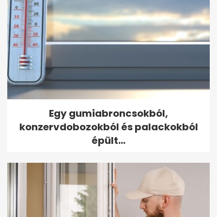
Egy gumiabroncsokból,
konzervdobozokból és palackokból
épült...