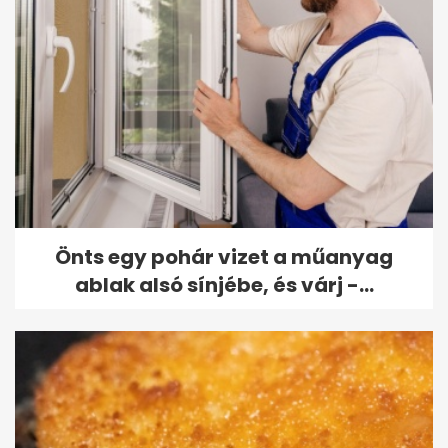
Önts egy pohár vizet a műanyag
ablak alsó sínjébe, és várj -...