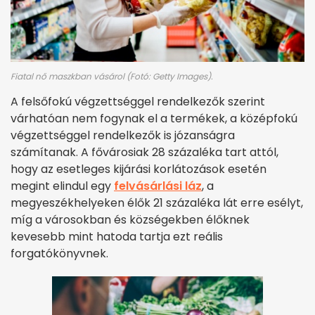
Fiatal nő maszkban vásárol (Fotó: Getty Images).
A felsőfokú végzettséggel rendelkezők szerint
várhatóan nem fogynak el a termékek, a középfokú
végzettséggel rendelkezők is józanságra
számítanak. A fővárosiak 28 százaléka tart attól,
hogy az esetleges kijárási korlátozások esetén
megint elindul egy
felvásárlási láz
, a
megyeszékhelyeken élők 21 százaléka lát erre esélyt,
míg a városokban és községekben élőknek
kevesebb mint hatoda tartja ezt reális
forgatókönyvnek.