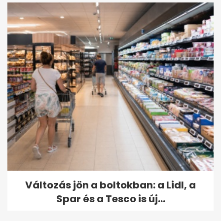
Változás jön a boltokban: a Lidl, a
Spar és a Tesco is új...