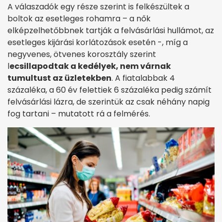
A válaszadók egy része szerint is felkészültek a
boltok az esetleges rohamra – a nők
elképzelhetőbbnek tartják a felvásárlási hullámot, az
esetleges kijárási korlátozások esetén -, míg a
negyvenes, ötvenes korosztály szerint
l
ecsillapodtak a kedélyek, nem várnak
tumultust az üzletekben
. A fiatalabbak 4
százaléka, a 60 év felettiek 6 százaléka pedig számít
felvásárlási lázra, de szerintük az csak néhány napig
fog tartani – mutatott rá a felmérés.