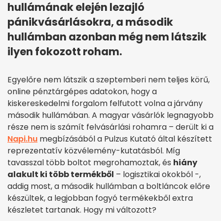
hullámának elején lezajló
pánikvásárlásokra, a második
hullámban azonban még nem látszik
ilyen fokozott roham.
Egyelőre nem látszik a szeptemberi nem teljes körű,
online pénztárgépes adatokon, hogy a
kiskereskedelmi forgalom felfutott volna a járvány
második hullámában. A magyar vásárlók legnagyobb
része nem is számít felvásárlási rohamra – derült ki a
Napi.hu
megbízásából a Pulzus Kutató által készített
reprezentatív közvélemény-kutatásból. Míg
tavasszal több boltot megrohamoztak, és
hiány
alakult ki több termékből
– logisztikai okokból -,
addig most, a második hullámban a boltláncok előre
készültek, a legjobban fogyó termékekből extra
készletet tartanak. Hogy mi változott?