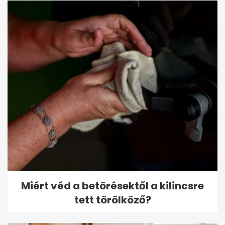
Miért véd a betörésektől a kilincsre
tett törölköző?