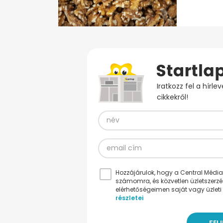
Iratkozz fel a hírl
cikkekről!
Hozzájárulok, hogy a Central Médiacs
számomra, és közvetlen üzletszerz
elérhetőségeimen saját vagy üzleti 
részletei