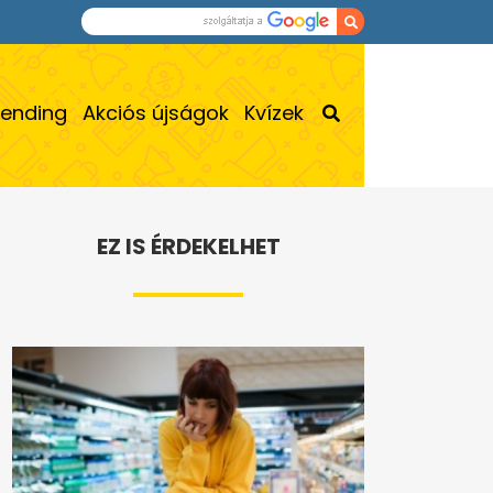
rending
Akciós újságok
Kvízek
EZ IS ÉRDEKELHET