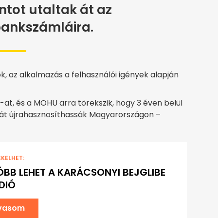
intot utaltak át az
bankszámláira.
k, az alkalmazás a felhasználói igények alapján
at, és a MOHU arra törekszik, hogy 3 éven belül
kát újrahasznosíthassák Magyarországon –
EKELHET:
BB LEHET A KARÁCSONYI BEJGLIBE
DIÓ
lvasom