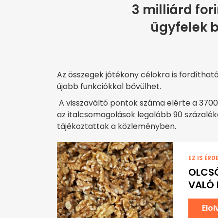
3 milliárd for
ügyfelek 
Az összegek jótékony célokra is fordítható
újabb funkciókkal bővülhet.
A visszaváltó pontok száma elérte a 3700-
az italcsomagolások legalább 90 százalé
tájékoztattak a közleményben.
EZ IS ÉRD
OLCSÓ
VALÓ 
Elo