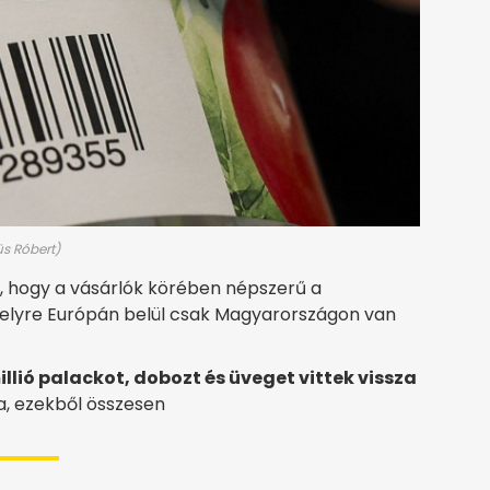
üs Róbert)
l, hogy a vásárlók körében népszerű a
elyre Európán belül csak Magyarországon van
llió palackot, dobozt és üveget vittek vissza
ta, ezekből összesen