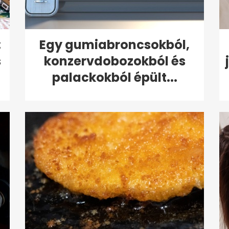
:
Egy gumiabroncsokból,
s
konzervdobozokból és
palackokból épült...