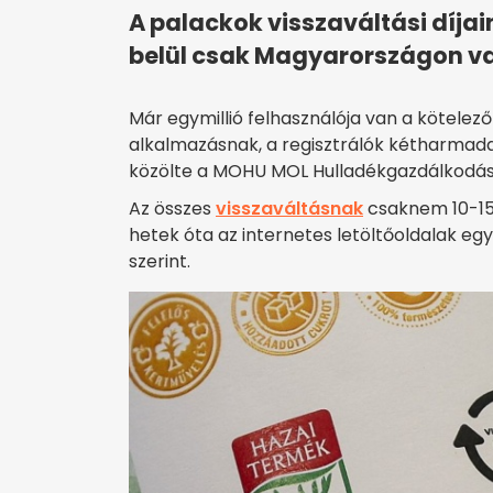
A palackok visszaváltási díja
belül csak Magyarországon va
Már egymillió felhasználója van a kötelez
alkalmazásnak, a regisztrálók kétharmada
közölte a MOHU MOL Hulladékgazdálkodási 
Az összes
visszaváltásnak
csaknem 10-15 
hetek óta az internetes letöltőoldalak e
szerint.