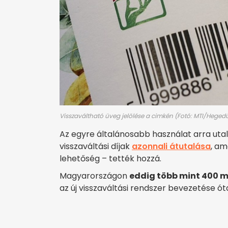
Visszaváltható üveg jelölése a cimkén (Fotó: MTI/Heged
Az egyre általánosabb használat arra uta
visszaváltási díjak
azonnali átutalása
, am
lehetőség – tették hozzá.
Magyarországon
eddig több mint 400 mi
az új visszaváltási rendszer bevezetése ó