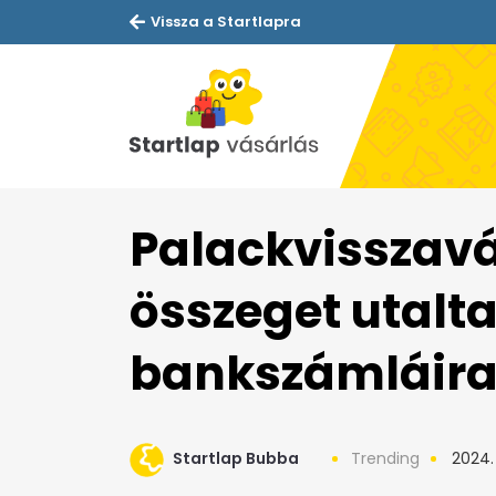
Vissza a Startlapra
Palackvisszavá
összeget utalta
bankszámláir
Startlap Bubba
Trending
2024. 