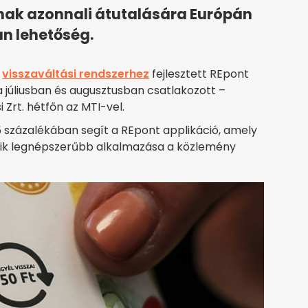
inak azonnali átutalására Európán
n lehetőség.
ő
visszaváltási rendszerhez
fejlesztett REpont
 júliusban és augusztusban csatlakozott –
Zrt. hétfőn az MTI-vel.
százalékában segít a REpont applikáció, amely
gyik legnépszerűbb alkalmazása a közlemény