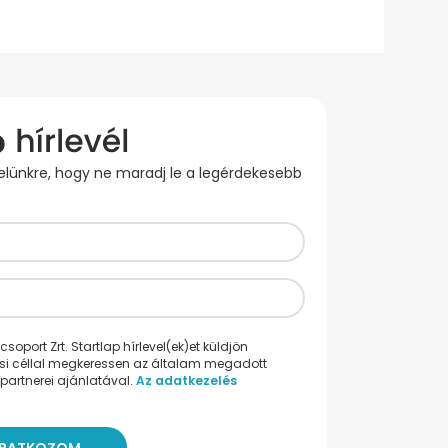
evelünkre, hogy ne maradj le a legérdekesebb
oport Zrt. Startlap hírlevel(ek)et küldjön
ési céllal megkeressen az általam megadott
partnerei ajánlatával.
Az adatkezelés