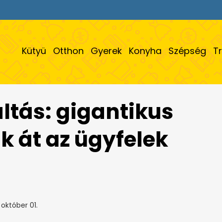
Kütyü
Otthon
Gyerek
Konyha
Szépség
T
ltás: gigantikus
k át az ügyfelek
a
október 01.