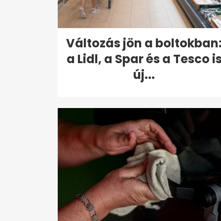
Változás jön a boltokban
a Lidl, a Spar és a Tesco i
új...