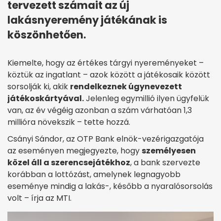
tervezett számait az új
lakásnyeremény játékának is
köszönhetően.
Kiemelte, hogy az értékes tárgyi nyereményeket –
köztük az ingatlant – azok között a játékosaik között
sorsolják ki, akik
rendelkeznek úgynevezett
játékoskártyával.
Jelenleg egymillió ilyen ügyfelük
van, az év végéig azonban a szám várhatóan 1,3
millióra növekszik – tette hozzá.
Csányi Sándor, az OTP Bank elnök-vezérigazgatója
az eseményen megjegyezte, hogy
személyesen
közel áll a szerencsejátékhoz
, a bank szervezte
korábban a lottózást, amelynek legnagyobb
eseménye mindig a lakás-, később a nyaralósorsolás
volt – írja az MTI.