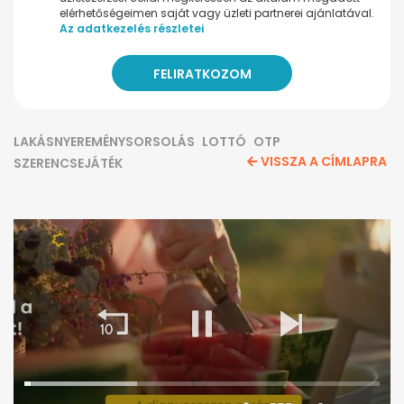
elérhetőségeimen saját vagy üzleti partnerei ajánlatával.
Az adatkezelés részletei
LAKÁSNYEREMÉNYSORSOLÁS
LOTTÓ
OTP
VISSZA A CÍMLAPRA
SZERENCSEJÁTÉK