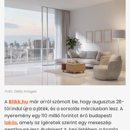
Fotó: Getty Images
A
Blikk.hu
már arról számolt be, hogy augusztus 28-
tól indul újra a játék, és a sorsolás márciusban lesz. A
nyeremény egy 110 millió forintot érő budapesti
lakás
, amely az ígéretek szerint egy meseszép
penthouse lesz. Budapest X. kerületében, a Somfa