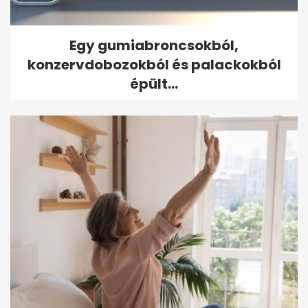
Egy gumiabroncsokból,
konzervdobozokból és palackokból
épült...