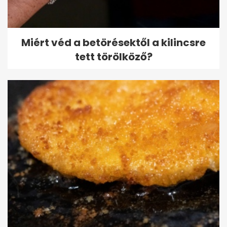
Miért véd a betörésektől a kilincsre
tett törölköző?