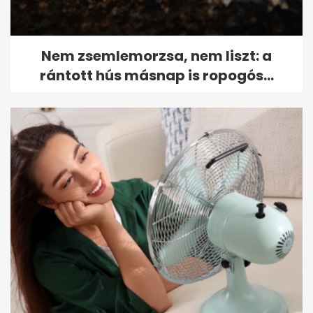
Nem zsemlemorzsa, nem liszt: a
rántott hús másnap is ropogós...