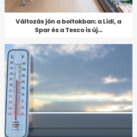
Változás jön a boltokban: a Lidl, a
Spar és a Tesco is új...