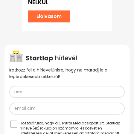
NÉLKÜL
Elolvasom
Iratkozz fel a hírlevelünkre, hogy ne maradj le a
legérdekesebb cikkekről!
Hozzájárulok, hogy a Central Médiacsoport Zrt. Startlap
hírlevel(ek)et küldjön számomra, és közvetlen
üzletszerzési céllal megkeressen az általam megadott