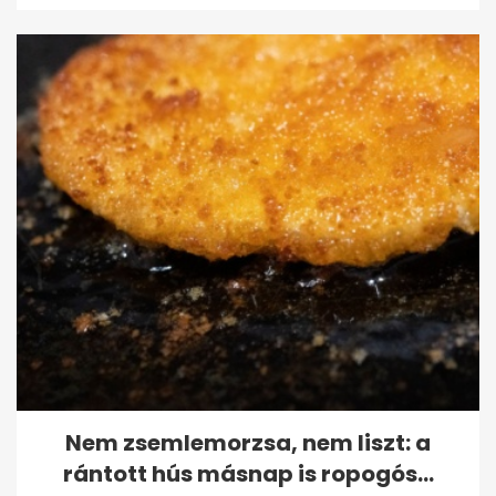
Nem zsemlemorzsa, nem liszt: a
rántott hús másnap is ropogós...