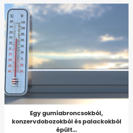
Egy gumiabroncsokból,
konzervdobozokból és palackokból
épült...