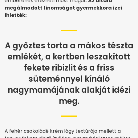
emberének érezheti most magát.
Az általa
megálmodott finomságot gyermekkora ízei
ihlették:
A győztes torta a mákos tészta
emlékét, a kertben leszakított
fekete ribizlit és a friss
süteménnyel kínáló
nagymamájának alakját idézi
meg.
A fehér csokoládé krém lágy textúrája mellett a