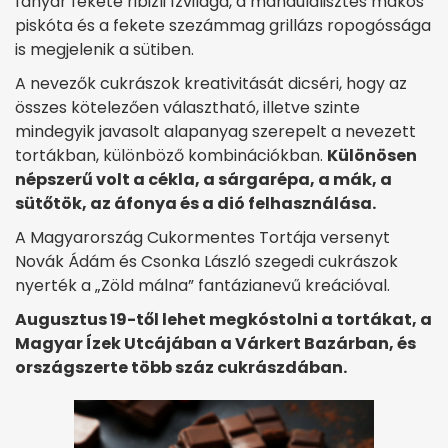
fanyar fekete ribizli ízvilága, a mandulalisztes mákos
piskóta és a fekete szezámmag grillázs ropogóssága
is megjelenik a sütiben.
A nevezők cukrászok kreativitását dicséri, hogy az
összes kötelezően választható, illetve szinte
mindegyik javasolt alapanyag szerepelt a nevezett
tortákban, különböző kombinációkban.
Különösen
népszerű volt a cékla, a sárgarépa, a mák, a
sütőtök, az áfonya és a dió felhasználása.
A Magyarország Cukormentes Tortája versenyt
Novák Ádám és Csonka László szegedi cukrászok
nyerték a „Zöld málna” fantázianevű kreációval.
Augusztus 19-től lehet megkóstolni a tortákat, a
Magyar Ízek Utcájában a Várkert Bazárban, és
országszerte több száz cukrászdában.