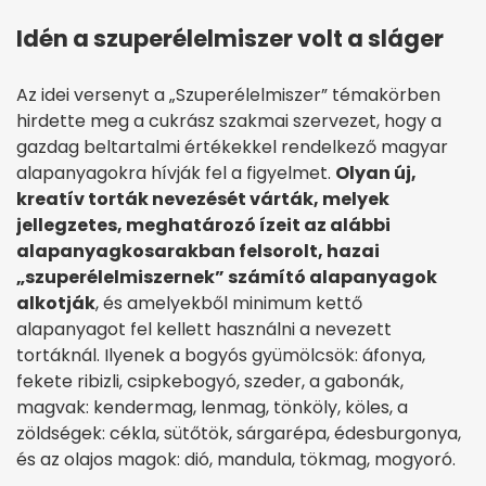
Idén a szuperélelmiszer volt a sláger
Az idei versenyt a „Szuperélelmiszer” témakörben
hirdette meg a cukrász szakmai szervezet, hogy a
gazdag beltartalmi értékekkel rendelkező magyar
alapanyagokra hívják fel a figyelmet.
Olyan új,
kreatív torták nevezését várták, melyek
jellegzetes, meghatározó ízeit az alábbi
alapanyagkosarakban felsorolt, hazai
„szuperélelmiszernek” számító alapanyagok
alkotják
, és amelyekből minimum kettő
alapanyagot fel kellett használni a nevezett
tortáknál. Ilyenek a bogyós gyümölcsök: áfonya,
fekete ribizli, csipkebogyó, szeder, a gabonák,
magvak: kendermag, lenmag, tönköly, köles, a
zöldségek: cékla, sütőtök, sárgarépa, édesburgonya,
és az olajos magok: dió, mandula, tökmag, mogyoró.