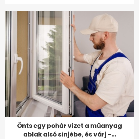
Önts egy pohár vizet a műanyag
ablak alsó sínjébe, és várj -...