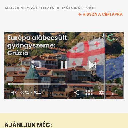
MAGYARORSZÁG TORTÁJA
MÁKVIRÁG
VÁC
VISSZA A CÍMLAPRA
00:02
01:14
0
seconds
of
1
minute,
AJÁNLJUK MÉG:
14