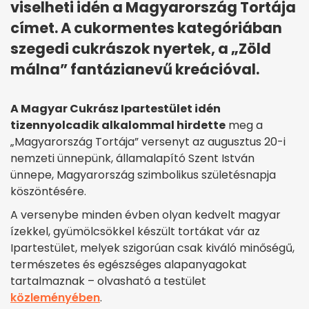
viselheti idén a Magyarország Tortája
címet. A cukormentes kategóriában
szegedi cukrászok nyertek, a „Zöld
málna” fantázianevű kreációval.
A Magyar Cukrász Ipartestület idén
tizennyolcadik alkalommal hirdette
meg a
„Magyarország Tortája” versenyt az augusztus 20-i
nemzeti ünnepünk, államalapító Szent István
ünnepe, Magyarország szimbolikus születésnapja
köszöntésére.
A versenybe minden évben olyan kedvelt magyar
ízekkel, gyümölcsökkel készült tortákat vár az
Ipartestület, melyek szigorúan csak kiváló minőségű,
természetes és egészséges alapanyagokat
tartalmaznak – olvasható a testület
közleményében
.