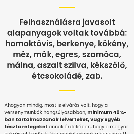
Felhasználásra javasolt
alapanyagok voltak továbbá:
homoktövis, berkenye, kökény,
méz, mák, egres, szamóca,
málna, aszalt szilva, kékszőlő,
étcsokoládé, zab.
Ahogyan mindig, most is elvárás volt, hogy a
versenymunkák hangsúlyosabban,
minimum 40%-
ban tartalmazzanak felverteket, vagy egyéb
tészta rétegeket
annak érdekében, hogy a magyar
cukrászat tradíciói újra megjelenjenek a benevezett