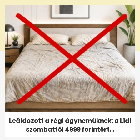
seconds
Leáldozott a régi ágyneműknek: a Lidl
szombattól 4999 forintért...