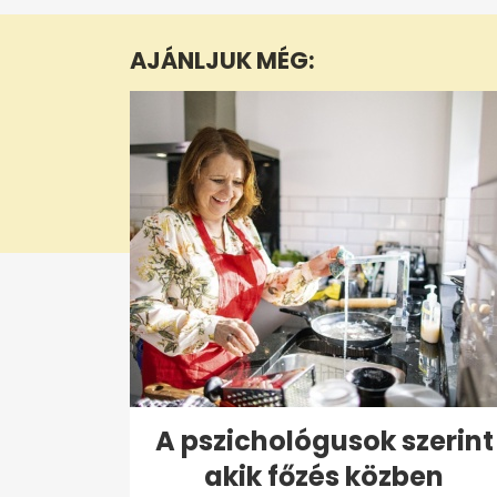
of
5
minutes,
AJÁNLJUK MÉG:
35
seconds
Volume
0%
A pszichológusok szerint
akik főzés közben