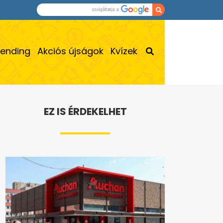
rending
Akciós újságok
Kvízek
EZ IS ÉRDEKELHET