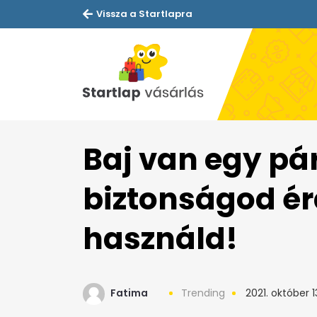
Vissza a Startlapra
Baj van egy pár
biztonságod é
használd!
Fatima
Trending
2021. október 1