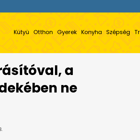
Kütyü
Otthon
Gyerek
Konyha
Szépség
T
ásítóval, a
rdekében ne
3.