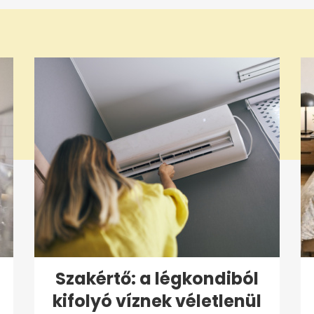
Szakértő: a légkondiból
kifolyó víznek véletlenül