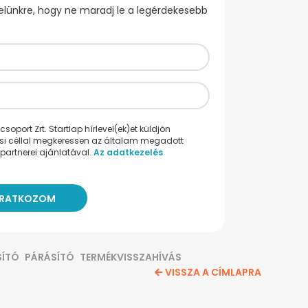
evelünkre, hogy ne maradj le a legérdekesebb
oport Zrt. Startlap hírlevel(ek)et küldjön
ési céllal megkeressen az általam megadott
partnerei ajánlatával.
Az adatkezelés
SÍTÓ
PÁRÁSÍTÓ
TERMÉKVISSZAHÍVÁS
VISSZA A CÍMLAPRA