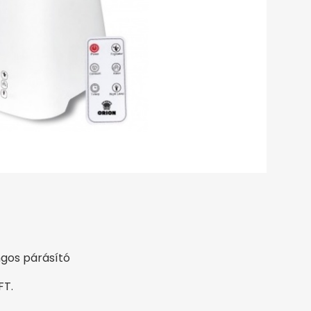
gos párásító
FT.