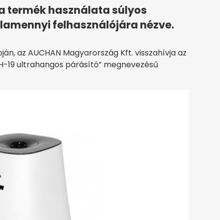
 a termék használata súlyos
alamennyi felhasználójára nézve.
apján, az AUCHAN Magyarország Kft. visszahívja az
UH-19 ultrahangos párásító” megnevezésű