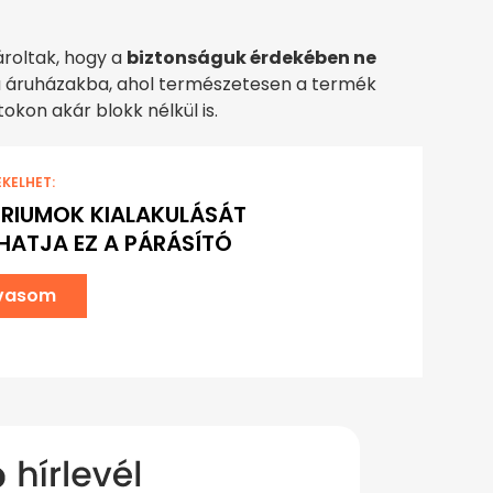
ároltak, hogy a
biztonságuk érdekében ne
a áruházakba, ahol természetesen a termék
okon akár blokk nélkül is.
EKELHET:
RIUMOK KIALAKULÁSÁT
ATJA EZ A PÁRÁSÍTÓ
lvasom