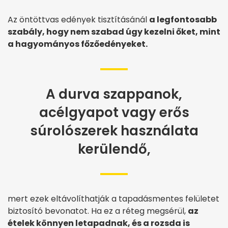
Az öntöttvas edények tisztításánál
a legfontosabb
szabály, hogy nem szabad úgy kezelni őket, mint
a hagyományos főzőedényeket.
A durva szappanok,
acélgyapot vagy erős
súrolószerek használata
kerülendő,
mert ezek eltávolíthatják a tapadásmentes felületet
biztosító bevonatot. Ha ez a réteg megsérül,
az
ételek könnyen letapadnak, és a rozsda is