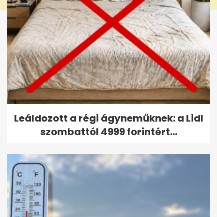
Leáldozott a régi ágyneműknek: a Lidl
szombattól 4999 forintért...