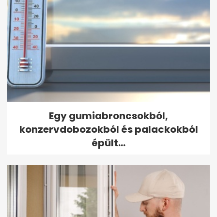
Egy gumiabroncsokból,
konzervdobozokból és palackokból
épült...