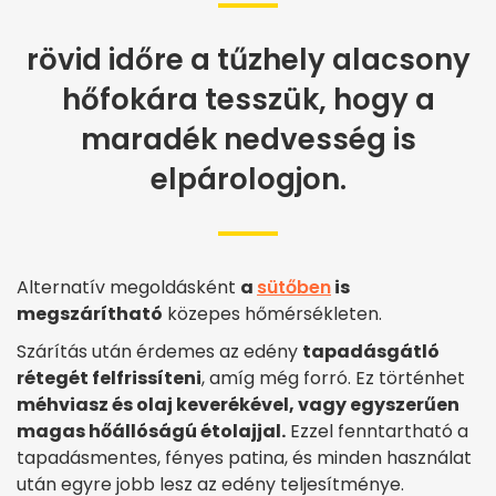
rövid időre a tűzhely alacsony
hőfokára tesszük, hogy a
maradék nedvesség is
elpárologjon.
Alternatív megoldásként
a
sütőben
is
megszárítható
közepes hőmérsékleten.
Szárítás után érdemes az edény
tapadásgátló
rétegét felfrissíteni
, amíg még forró. Ez történhet
méhviasz és olaj keverékével, vagy egyszerűen
magas hőállóságú étolajjal.
Ezzel fenntartható a
tapadásmentes, fényes patina, és minden használat
után egyre jobb lesz az edény teljesítménye.