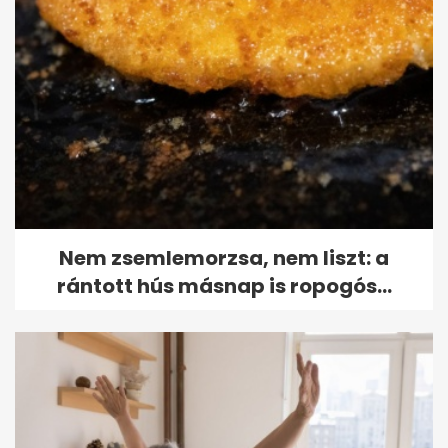
Nem zsemlemorzsa, nem liszt: a
rántott hús másnap is ropogós...