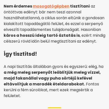
Nem érdemes
mosogatógépben
tisztítani
az
öntöttvas edényt: bár nem teszi azonnal
használhatatlanná, a ciklus során eltűnik a gondosan
kialakított tapadásgátló felület, és ezzel a serpenyő
elveszíti tapadásmentes tulajdonságait. Hasonlóan
káros a hosszú ideig tartó áztatás is
, ezért mindig
célszerű rövid időn belül megtisztítani az edényt.
Így tisztítsd!
A napi tisztítás általában gyors és egyszerű: elég, ha
a még meleg serpenyőt leöblítjük meleg vízzel,
majd fakanállal vagy puha sörtéjű kefével
eltávolítjuk a maradék ételdarabokat.
Fontos
kerülni a fém súrolókat, mert ezek megsértik a
felületet.