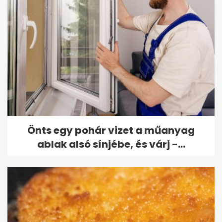
Önts egy pohár vizet a műanyag
ablak alsó sínjébe, és várj -...