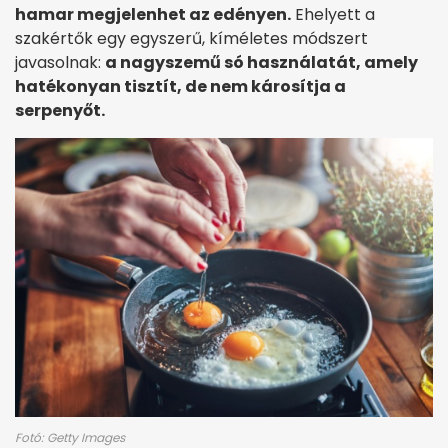
hamar megjelenhet az edényen.
Ehelyett a
szakértők egy egyszerű, kíméletes módszert
javasolnak:
a nagyszemű só használatát, amely
hatékonyan tisztít, de nem károsítja a
serpenyőt.
Fotó: Getty Images