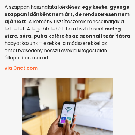
A szappan használata kérdéses:
egy kevés, gyenge
szappan időnként nem árt, de rendszeresen nem
ajánlott.
A kemény tisztítószerek roncsolhatják a
felületet. A legjobb tehát, ha a tisztításnál
meleg
vízre, sóra, puha kefére és az azonnali szárításra
hagyatkozunk – ezekkel a módszerekkel az
öntöttvasedény hosszú évekig kifogástalan
állapotban marad.
via Cnet.com