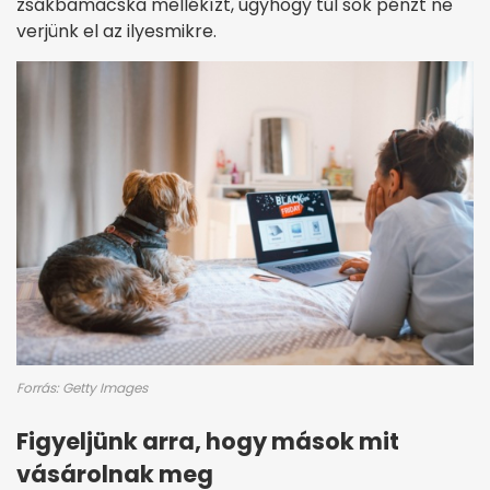
zsákbamacska mellékízt, úgyhogy túl sok pénzt ne
verjünk el az ilyesmikre.
Forrás: Getty Images
Figyeljünk arra, hogy mások mit
vásárolnak meg