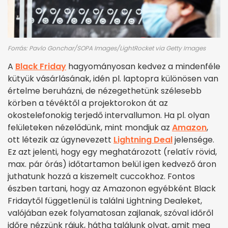
Forrás: Pavlo Gonchar/SOPA Images/LightRocket via Getty Images
A
Black Friday
hagyományosan kedvez a mindenféle
kütyük vásárlásának, idén pl. laptopra különösen van
értelme beruházni, de nézegethetünk szélesebb
körben a tévéktől a projektorokon át az
okostelefonokig terjedő intervallumon. Ha pl. olyan
felületeken nézelődünk, mint mondjuk az
Amazon
,
ott létezik az úgynevezett
Lightning Deal
jelensége.
Ez azt jelenti, hogy egy meghatározott (relatív rövid,
max. pár órás) időtartamon belül igen kedvező áron
juthatunk hozzá a kiszemelt cuccokhoz. Fontos
észben tartani, hogy az Amazonon egyébként Black
Fridaytől függetlenül is találni Lightning Dealeket,
valójában ezek folyamatosan zajlanak, szóval időről
időre nézzünk rájuk, hátha találunk olyat, amit meg