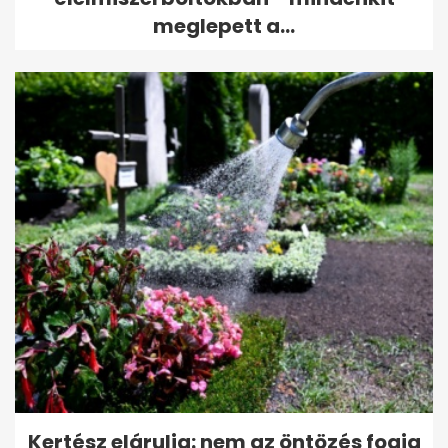
meglepett a...
Kertész elárulja: nem az öntözés fogja