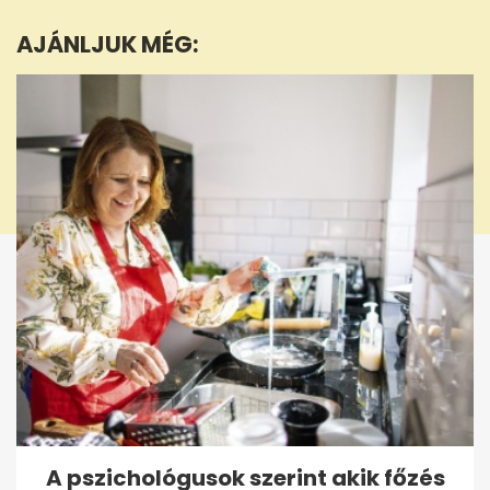
8
minutes,
AJÁNLJUK MÉG:
24
seconds
A pszichológusok szerint akik főzés