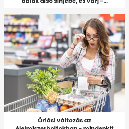
ablak alsó sínjébe, és várj -...
Óriási változás az
élelmiszerboltokban - mindenkit