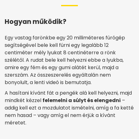
Hogyan működik?
Egy vastag farönkbe egy 20 milliméteres fúrógép
segítségével bele kell fúrni egy legalább 12
centiméter mély lyukat 8 centinéterre a rönk
szélétől. A rudat bele kell helyezni ebbe a lyukba,
amire egy fém és egy gumi alátét kerül, majd a
szerszám. Az összeszerelés egyáltalán nem
bonyolult, a lenti videó is bemutatja.
A hasítani kívánt fát a pengék alá kell helyezni, majd
mindkét kézzel
felemelni a súlyt és elengedni
–
addig kell ezt a mozdulatot ismételni, amíg a fa ketté
nem hasad – vagy amíg el nem érjük a kívánt
méretet.