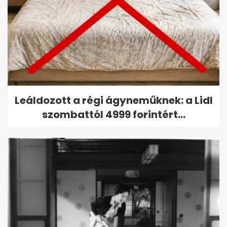
Leáldozott a régi ágyneműknek: a Lidl
szombattól 4999 forintért...