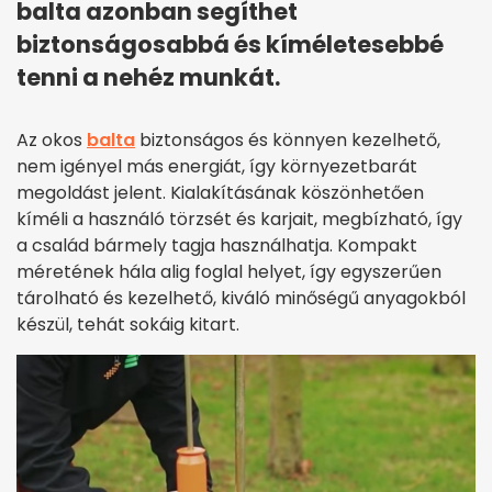
balta azonban segíthet
biztonságosabbá és kíméletesebbé
tenni a nehéz munkát.
Az okos
balta
biztonságos és könnyen kezelhető,
nem igényel más energiát, így környezetbarát
megoldást jelent. Kialakításának köszönhetően
kíméli a használó törzsét és karjait, megbízható, így
a család bármely tagja használhatja. Kompakt
méretének hála alig foglal helyet, így egyszerűen
tárolható és kezelhető, kiváló minőségű anyagokból
készül, tehát sokáig kitart.