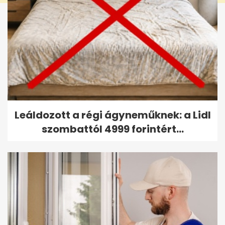
Leáldozott a régi ágyneműknek: a Lidl
szombattól 4999 forintért...