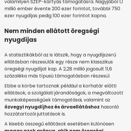
valamilyen SZÉP-kártyás támogatásra. Nagyjából 1,1
millió ember évente 200 ezer forintot, további 750
ezer nyugdíjas pedig 100 ezer forintot kapna.
Nem minden ellátott öregségi
nyugdíjas
A statisztikákból az is látszik, hogy a nyugdíjszerű
ellátásban részesülők egy része nem klasszikus
öregségi nyugdíjat kap. A 2,28 millió jogosult 11,6
százaléka más típusú támogatásban részesül.
Ebbe a körbe tartoznak például a korhatár előtti
ellátások, a szolgálati járandóságok, a megváltozott
munkaképességűek támogatásai, valamint az
özvegyi nyugdíjhoz és árvaellátáshoz
hasonló
hozzátartozói juttatások is.
A kisebb összegű ellátások esetében különösen
magas azok aránya, akik nem öregségi