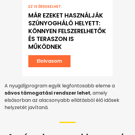
EZ IS ÉRDEKELHET:
MÁR EZEKET HASZNÁLJÁK
SZÚNYOGHÁLÓ HELYETT:
KÖNNYEN FELSZERELHETŐK
ÉS TERASZON IS
MŰKÖDNEK
Elolvasom
A nyugdíjprogram egyik legfontosabb eleme a
sávos támogatási rendszer lehet
, amely
elsősorban az alacsonyabb ellátásból élő idősek
helyzetét javítaná.