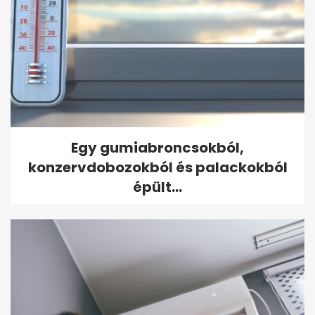
Egy gumiabroncsokból,
konzervdobozokból és palackokból
épült...