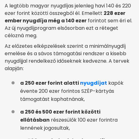
A legtöbb magyar nyugdíjas jelenleg havi 140 és 220
ezer forint közötti összegből él. Emellett
228 ezer
ember nyugdíja még a 140 ezer
forintot sem éri el.
Az új nyugdíjprogram elsősorban ezt a réteget
célozná meg.
Az előzetes elképzelések szerint a minimálnyugdíj
emelése és a sávos támogatási rendszer a kisebb
nyugdíjjal rendelkező időseknek kedvezne. A tervek
alapján:
a 250 ezer forint alatti
nyugdíjat
kapók
évente 200 ezer forintos SZÉP-kártyás
támogatást kaphatnának,
a 250 és 500 ezer forint közötti
ellátásban
részesülők 100 ezer forintra
lennének jogosultak,