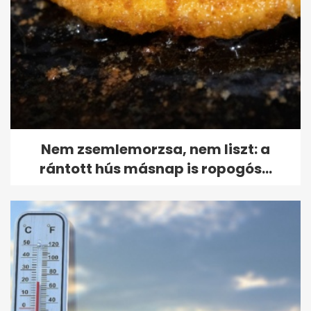
Nem zsemlemorzsa, nem liszt: a
rántott hús másnap is ropogós...