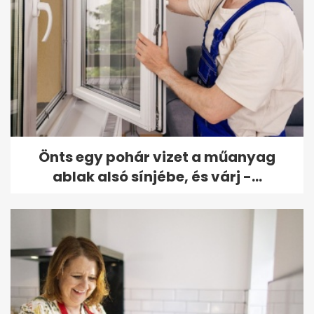
Önts egy pohár vizet a műanyag
ablak alsó sínjébe, és várj -...