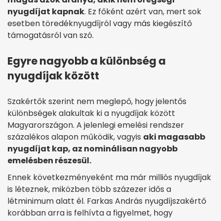
nyugdíjat kapnak
. Ez főként azért van, mert sok
esetben töredéknyugdíjról vagy más kiegészítő
támogatásról van szó.
Egyre nagyobb a különbség a
nyugdíjak között
Szakértők szerint nem meglepő, hogy jelentős
különbségek alakultak ki a nyugdíjak között
Magyarországon. A jelenlegi emelési rendszer
százalékos alapon működik, vagyis
aki magasabb
nyugdíjat kap, az nominálisan nagyobb
emelésben részesül.
Ennek következményeként ma már milliós nyugdíjak
is léteznek, miközben több százezer idős a
létminimum alatt él. Farkas András nyugdíjszakértő
korábban arra is felhívta a figyelmet, hogy