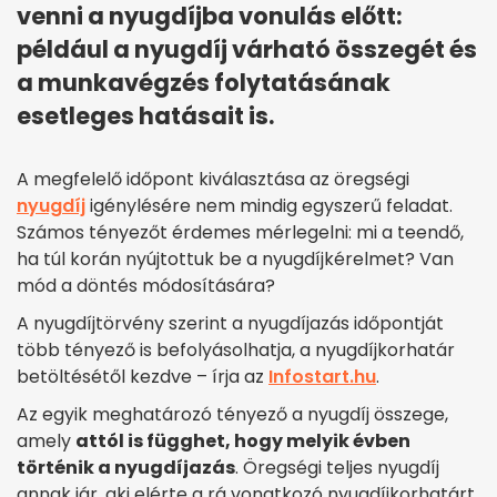
venni a nyugdíjba vonulás előtt:
például a nyugdíj várható összegét és
a munkavégzés folytatásának
esetleges hatásait is.
A megfelelő időpont kiválasztása az öregségi
nyugdíj
igénylésére nem mindig egyszerű feladat.
Számos tényezőt érdemes mérlegelni: mi a teendő,
ha túl korán nyújtottuk be a nyugdíjkérelmet? Van
mód a döntés módosítására?
A nyugdíjtörvény szerint a nyugdíjazás időpontját
több tényező is befolyásolhatja, a nyugdíjkorhatár
betöltésétől kezdve – írja az
Infostart.hu
.
Az egyik meghatározó tényező a nyugdíj összege,
amely
attól is függhet, hogy melyik évben
történik a nyugdíjazás
. Öregségi teljes nyugdíj
annak jár, aki elérte a rá vonatkozó nyugdíjkorhatárt,