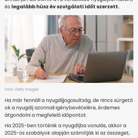
és
legalább húsz év szolgálati időt szerzett.
Fotó: Getty Images
Ha már fennáll a nyugdíjjogosultság, de nincs sürgető
ok a nyugdíj azonnali igénybevételére, érdemes
átgondolni a megfelelő időpontot.
Ha 2025-ben történik a nyugdíjba vonulás, akkor a
2025-ös szabályok alapján számítják ki az összeget,