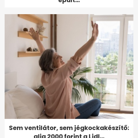
Sem ventilátor, sem jégkockakészítő:
alig 2000 forint a Lidl...