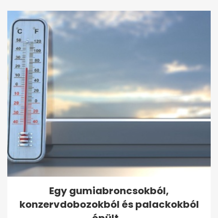
Egy gumiabroncsokból,
konzervdobozokból és palackokból
épült...