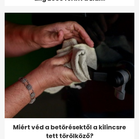
Miért véd a betörésektől a kilincsre
tett törölköző?