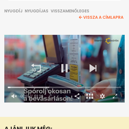
NYUGDÍJ
NYUGDÍJAS
VISSZAMENŐLEGES
VISSZA A CÍMLAPRA
0
seconds
of
1
minute,
AJÁNLJUK MÉG:
16