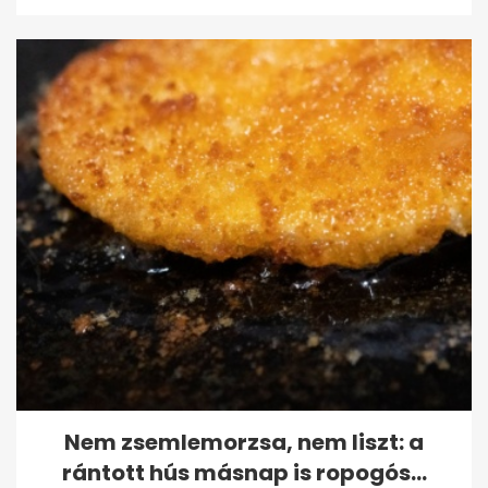
Nem zsemlemorzsa, nem liszt: a
rántott hús másnap is ropogós...