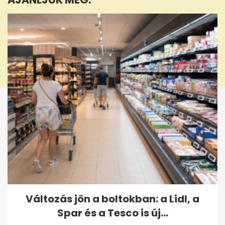
seconds
Változás jön a boltokban: a Lidl, a
Spar és a Tesco is új...