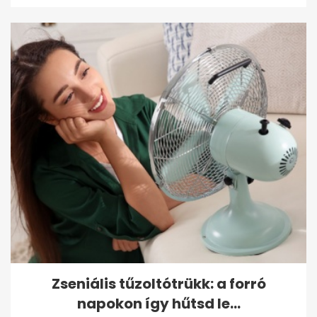
Zseniális tűzoltótrükk: a forró
napokon így hűtsd le...