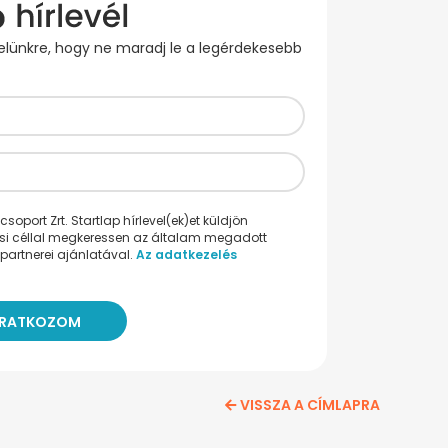
evelünkre, hogy ne maradj le a legérdekesebb
oport Zrt. Startlap hírlevel(ek)et küldjön
ési céllal megkeressen az általam megadott
partnerei ajánlatával.
Az adatkezelés
VISSZA A CÍMLAPRA