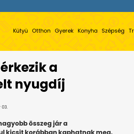
Kütyü
Otthon
Gyerek
Konyha
Szépség
T
 érkezik a
lt nyugdíj
 03.
nagyobb összeg jár a
l kicsit korábban kaphatnak meg.