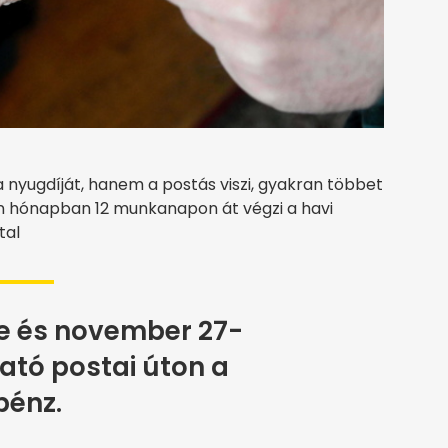
 nyugdíját, hanem a postás viszi, gyakran többet
en hónapban 12 munkanapon át végzi a havi
ttal
e és november 27-
ató postai úton a
pénz.