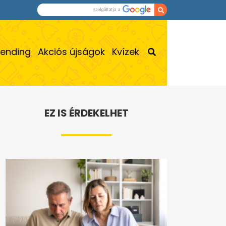
rending
Akciós újságok
Kvízek
EZ IS ÉRDEKELHET