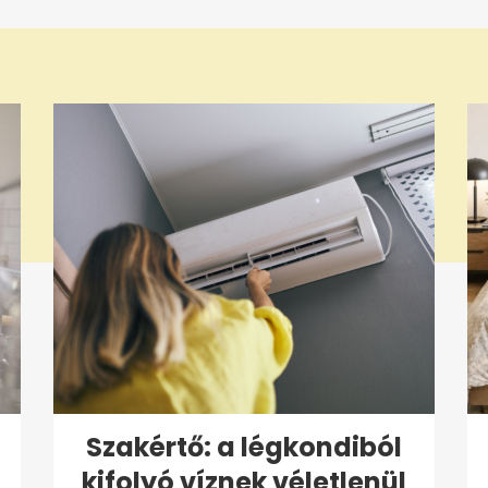
Szakértő: a légkondiból
kifolyó víznek véletlenül