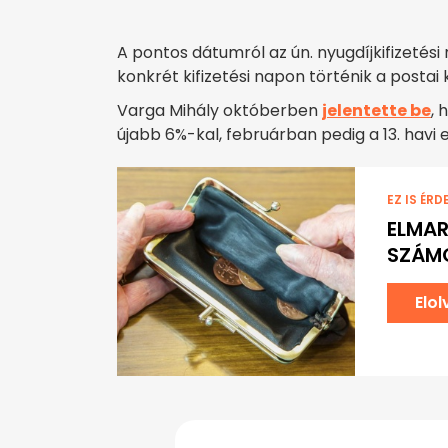
A pontos dátumról az ún. nyugdíjkifizetési
konkrét kifizetési napon történik a postai k
Varga Mihály októberben
jelentette be
, 
újabb 6%-kal, februárban pedig a 13. havi 
EZ IS ÉRD
ELMAR
SZÁM
Elo