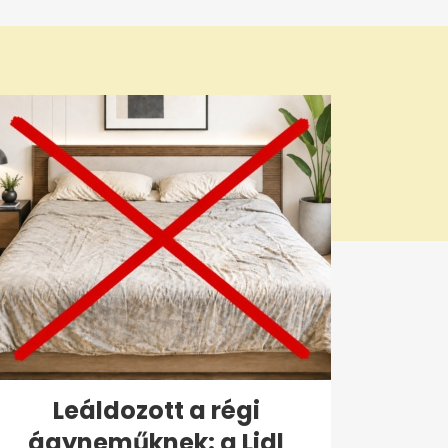
Leáldozott a régi
ágyneműknek: a Lidl