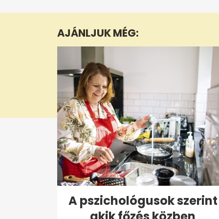
of
4
minutes,
AJÁNLJUK MÉG:
18
seconds
Volume
0%
A pszichológusok szerint
akik főzés közben