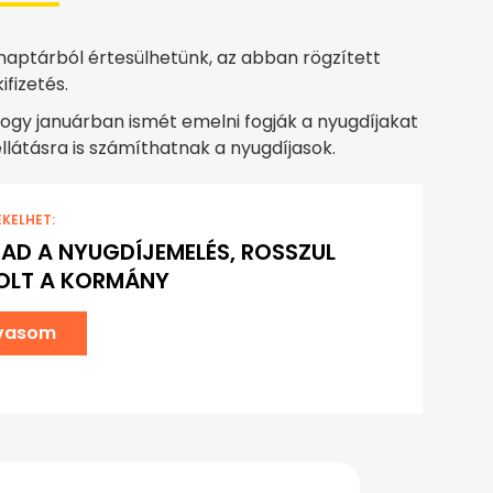
 naptárból értesülhetünk, az abban rögzített
ifizetés.
hogy januárban ismét emelni fogják a nyugdíjakat
ellátásra is számíthatnak a nyugdíjasok.
EKELHET:
AD A NYUGDÍJEMELÉS, ROSSZUL
OLT A KORMÁNY
lvasom