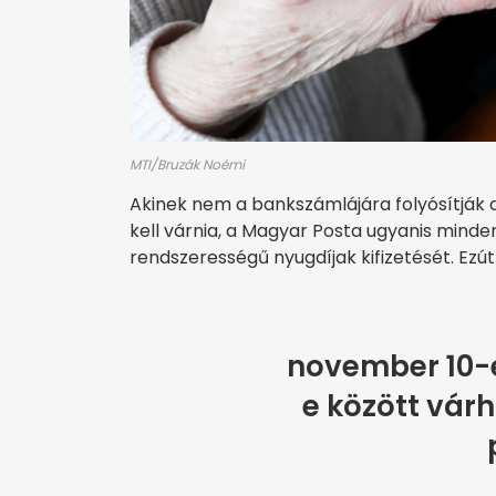
MTI/Bruzák Noémi
Akinek nem a bankszámlájára folyósítják a
kell várnia, a Magyar Posta ugyanis mind
rendszerességű nyugdíjak kifizetését. Ezú
november 10-
e között várh