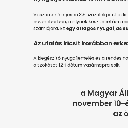
Visszamenőlegesen 3,5 százalékpontos kie
novemberben, melynek köszönhetően minteg
számlájára. Ez
egy átlagos nyugdíjas ese
Az utalás kicsit korábban érke
A kiegészítő nyugdíjemelés és a rendes no
a szokásos 12-i dátum vasárnapra esik,
a Magyar Ál
november 10-é
az 