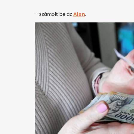
– számolt be az
Alon
.