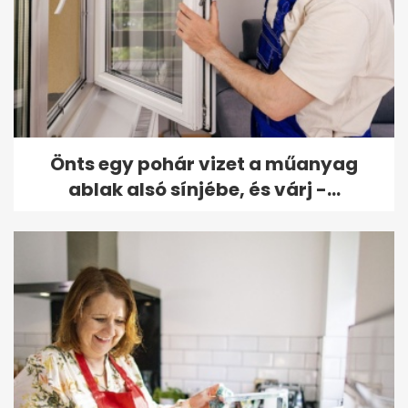
Önts egy pohár vizet a műanyag
ablak alsó sínjébe, és várj -...