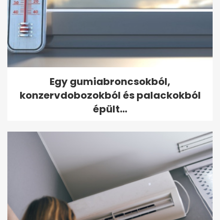
Egy gumiabroncsokból,
konzervdobozokból és palackokból
épült...