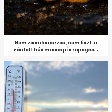
Nem zsemlemorzsa, nem liszt: a
rántott hús másnap is ropogós...