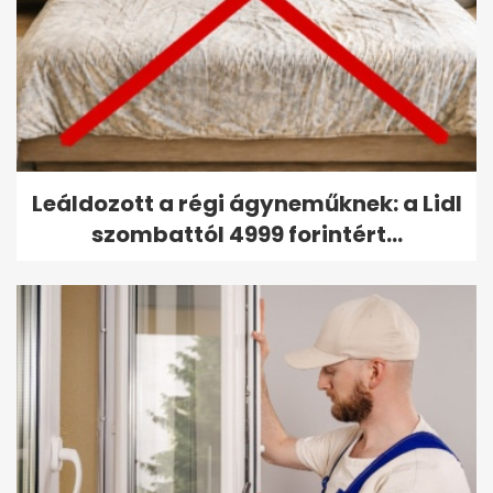
Leáldozott a régi ágyneműknek: a Lidl
szombattól 4999 forintért...