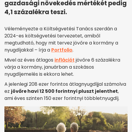
gazdasági növekedés mértékét pedig
4,1 százalékra teszi.
Véleményezte a Költségvetési Tanács szerdán a
2024-es költségvetési tervezetet, amiből
megtudható, hogy mit tervez jövőre a kormány a
nyugdíjakkal – írja a
Portfolio
.
Mivel az éves átlagos
inflációt
jövőre 6 százalékra
várja a kormány, januárban a szokásos
nyugdíjemelés is ekkora lehet.
A jelenlegi 208 ezer forintos átlagnyugdíjjal számolva
ez
jövőre havi 12 500 forintnyi pluszt jelenthet
,
ami éves szinten 150 ezer forintnyi többletnyugdíj.