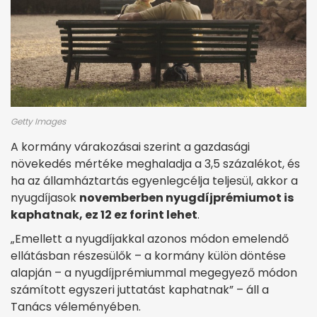
Getty Images
A kormány várakozásai szerint a gazdasági
növekedés mértéke meghaladja a 3,5 százalékot, és
ha az államháztartás egyenlegcélja teljesül, akkor a
nyugdíjasok
novemberben nyugdíjprémiumot is
kaphatnak, ez 12 ez forint lehet
.
„Emellett a nyugdíjakkal azonos módon emelendő
ellátásban részesülők – a kormány külön döntése
alapján – a nyugdíjprémiummal megegyező módon
számított egyszeri juttatást kaphatnak” – áll a
Tanács véleményében.