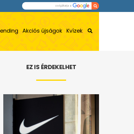
rending
Akciós újságok
Kvízek
EZ IS ÉRDEKELHET