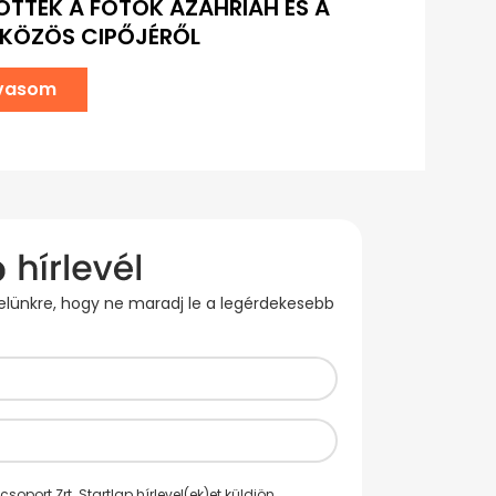
TTEK A FOTÓK AZAHRIAH ÉS A
 KÖZÖS CIPŐJÉRŐL
lvasom
evelünkre, hogy ne maradj le a legérdekesebb
oport Zrt. Startlap hírlevel(ek)et küldjön