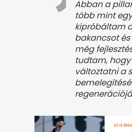
Abban a pilla
több mint egy 
kipróbáltam a
bakancsot és 
még fejlesztés 
tudtam, hogy
változtatni a 
bemelegítésé
regenerációj
EZ IS ÉRD