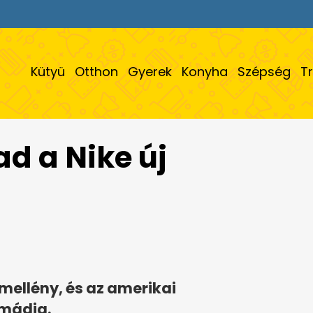
Kütyü
Otthon
Gyerek
Konyha
Szépség
T
d a Nike új
 mellény, és az amerikai
imádja.