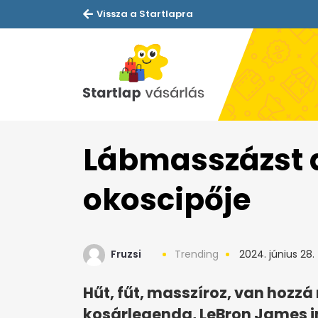
Vissza a Startlapra
Lábmasszázst a
okoscipője
Fruzsi
Trending
2024. június 28.
Hűt, fűt, masszíroz, van hozzá
kosárlegenda, LeBron James 