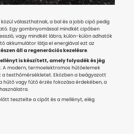
közül választhatnak, a bal és a jobb cipő pedig
lítható. Egy gombnyomással mindkét cipőben
sszió, vagy mindkét lábra, külön-külön adhatók
ó akkumulátor látja el energiával ezt az
készen áll a regenerációs kezelésre
.
llényt is készített, amely folyadék és jég
t. A modern, termoelektromos hűtőelemek
zák a testhőmérsékletet. Eközben a beágyazott
a hűtő vagy fűtő érzés fokozása érdekében, a
 használatra.
őtt tesztelte a cipőt és a mellényt, elég