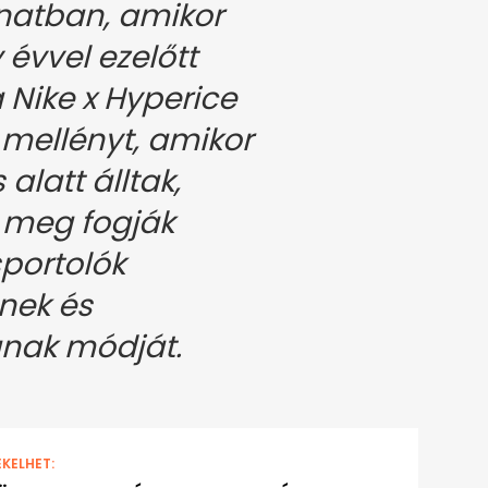
natban, amikor
évvel ezelőtt
 Nike x Hyperice
mellényt, amikor
alatt álltak,
 meg fogják
sportolók
nek és
ának módját.
EKELHET: