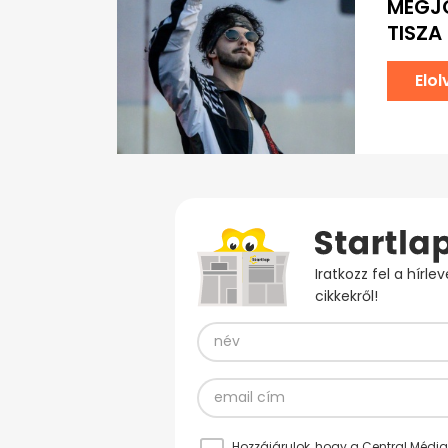
MEGJÖ
TISZA
Elo
Iratkozz fel a hírl
cikkekről!
Hozzájárulok, hogy a Central Médiacs