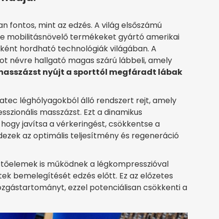
n fontos, mint az edzés. A világ elsőszámú
ce mobilitásnövelő termékeket gyártó amerikai
ékként hordható technológiák világában. A
t névre hallgató magas szárú lábbeli, amely
 masszázst nyújt a sporttól megfáradt lábak
tec léghólyagokból álló rendszert rejt, amely
esszionális masszázst. Ezt a dinamikus
hogy javítsa a vérkeringést, csökkentse a
dezek az optimális teljesítmény és regeneráció
fűtőelemek is működnek a légkompresszióval
ek bemelegítését edzés előtt. Ez az előzetes
ozgástartományt, ezzel potenciálisan csökkenti a