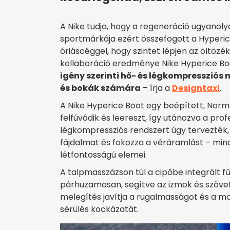
A Nike tudja, hogy a regeneráció ugyanolya
sportmárkája ezért összefogott a Hyperi
óriáscéggel, hogy szintet lépjen az öltöz
kollaboráció eredménye Nike Hyperice Boo
igény szerinti hő- és légkompressziós
és bokák számára
– írja a
Designtaxi
.
A Nike Hyperice Boot egy beépített, Norma
felfúvódik és leereszt, így utánozva a prof
légkompressziós rendszert úgy tervezték, 
fájdalmat és fokozza a véráramlást – min
létfontosságú elemei.
A talpmasszázson túl a cipőbe integrált 
párhuzamosan, segítve az izmok és szövet
melegítés javítja a rugalmasságot és a m
sérülés kockázatát.