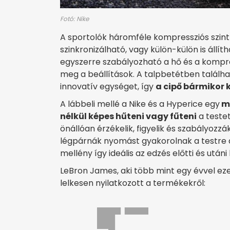
Fotó: Nike
A sportolók háromféle kompressziós szint 
szinkronizálható, vagy külön-külön is ál
egyszerre szabályozható a hő és a kompre
meg a beállítások. A talpbetétben találhat
innovatív egységet, így
a cipő bármikor 
A lábbeli mellé a Nike és a Hyperice egy
me
nélkül képes hűteni vagy fűteni
a teste
önállóan érzékelik, figyelik és szabályoz
légpárnák nyomást gyakorolnak a testre 
mellény így ideális az edzés előtti és utáni
LeBron James, aki több mint egy évvel ezel
lelkesen nyilatkozott a termékekről: