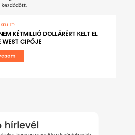
 kezdődött.
EKELHET:
EM KÉTMILLIÓ DOLLÁRÉRT KELT EL
 WEST CIPŐJE
lvasom
evelünkre, hogy ne maradj le a legérdekesebb