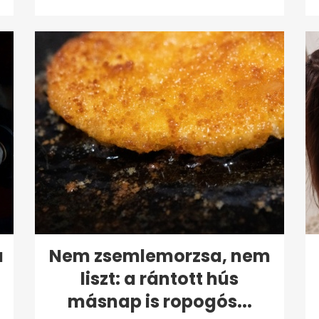
a
Nem zsemlemorzsa, nem
liszt: a rántott hús
másnap is ropogós...