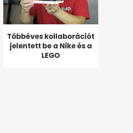
Többéves kollaborációt
jelentett be a Nike és a
LEGO