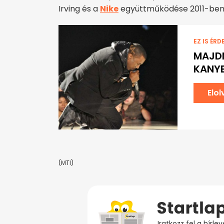
Irving és a
Nike
együttműködése 2011-ben
EZ IS ÉRD
MAJDN
KANYE
Elo
(MTI)
Iratkozz fel a hírl