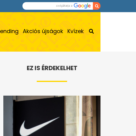
rending
Akciós újságok
Kvízek
EZ IS ÉRDEKELHET