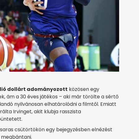
llió dollárt adományozott
közösen egy
ek, ám a 30 éves játékos – aki már törölte a sértő
landó nyilvánosan elhatárolódni a filmtől. Emiatt
lta Irvinget, akit klubja rasszista
üntetett.
saras csütörtökön egy bejegyzésben elnézést
it megbántani.