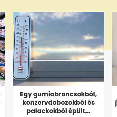
:
Egy gumiabroncsokból,
s
konzervdobozokból és
palackokból épült...