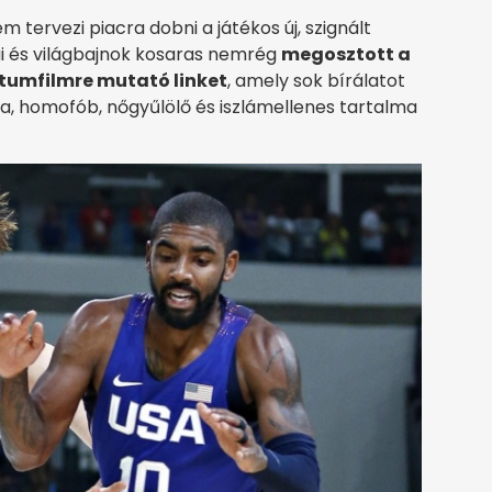
 tervezi piacra dobni a játékos új, szignált
ai és világbajnok kosaras nemrég
megosztott a
tumfilmre mutató linket
, amely sok bírálatot
a, homofób, nőgyűlölő és iszlámellenes tartalma