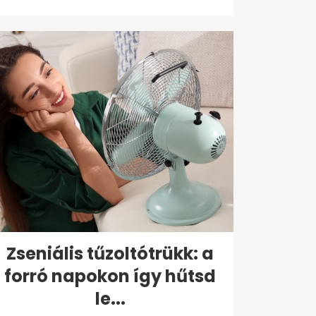
Zseniális tűzoltótrükk: a
forró napokon így hűtsd
le...