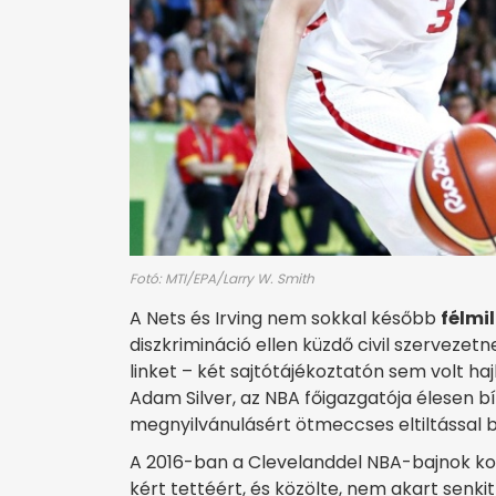
Fotó: MTI/EPA/Larry W. Smith
A Nets és Irving nem sokkal később
félmi
diszkrimináció ellen küzdő civil szervezetn
linket – két sajtótájékoztatón sem volt haj
Adam Silver, az NBA főigazgatója élesen bírá
megnyilvánulásért ötmeccses eltiltással b
A 2016-ban a Clevelanddel NBA-bajnok ko
kért tettéért, és közölte, nem akart senk