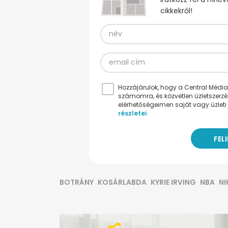
cikkekről!
Hozzájárulok, hogy a Central Médiacs
számomra, és közvetlen üzletszerz
elérhetőségeimen saját vagy üzleti 
részletei
BOTRÁNY
KOSÁRLABDA
KYRIE IRVING
NBA
NI