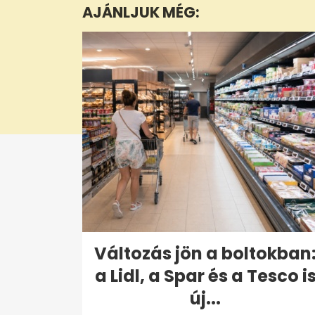
AJÁNLJUK MÉG:
30
seconds
Volume
0%
Változás jön a boltokban
a Lidl, a Spar és a Tesco i
új...