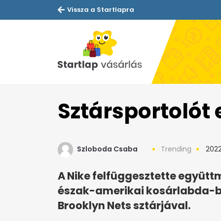
Vissza a Startlapra
Sztársportolót e
Szloboda Csaba
Trending
2022
A Nike felfüggesztette együttm
észak-amerikai kosárlabda-b
Brooklyn Nets sztárjával.