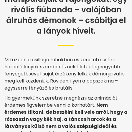
rivális fiúbanda – valójában
álruhás démonok – csábítja el
a lányok híveit.
Miközben a csillogó ruhákban és zene ritmusára
harcoló lányok szembenéznek életük legnagyobb
fenyegetésével, saját érzékeny lelkük démonjaival is
meg kell küzdeniük. Röviden: ilyen a popszakma –
egyszerre fényűző és brutális.
Ha gyermekünk szeretné megnézni az animációt,
érdemes figyelembe venni a korhatárt.
Nem
érdemes tiltani, de beszélni kell vele arról, hogy a
rózsaszín vagy kék haj, a táncos harcok és a
látványos külső nem a valós szépségideál és