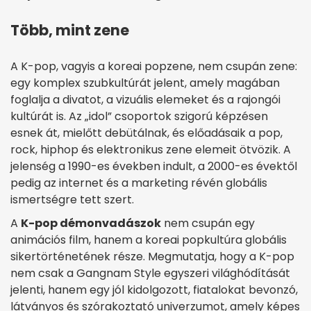
Több, mint zene
A K-pop, vagyis a koreai popzene, nem csupán zene:
egy komplex szubkultúrát jelent, amely magában
foglalja a divatot, a vizuális elemeket és a rajongói
kultúrát is. Az „idol” csoportok szigorú képzésen
esnek át, mielőtt debütálnak, és előadásaik a pop,
rock, hiphop és elektronikus zene elemeit ötvözik. A
jelenség a 1990-es években indult, a 2000-es évektől
pedig az internet és a marketing révén globális
ismertségre tett szert.
A
K-pop démonvadászok
nem csupán egy
animációs film, hanem a koreai popkultúra globális
sikertörténetének része. Megmutatja, hogy a K-pop
nem csak a Gangnam Style egyszeri világhódítását
jelenti, hanem egy jól kidolgozott, fiatalokat bevonzó,
látványos és szórakoztató univerzumot, amely képes