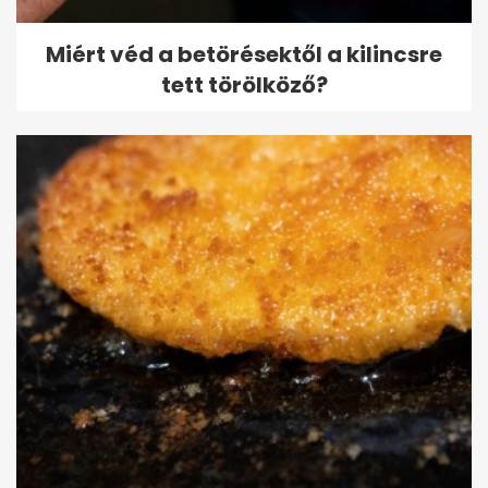
Miért véd a betörésektől a kilincsre
tett törölköző?