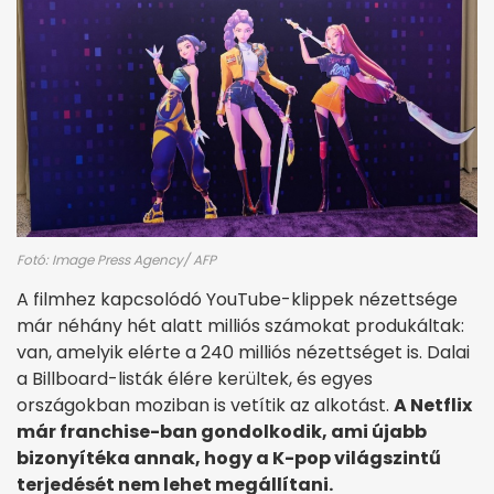
Fotó: Image Press Agency/ AFP
A filmhez kapcsolódó YouTube-klippek nézettsége
már néhány hét alatt milliós számokat produkáltak:
van, amelyik elérte a 240 milliós nézettséget is. Dalai
a Billboard-listák élére kerültek, és egyes
országokban moziban is vetítik az alkotást.
A Netflix
már franchise-ban gondolkodik, ami újabb
bizonyítéka annak, hogy a K-pop világszintű
terjedését nem lehet megállítani.