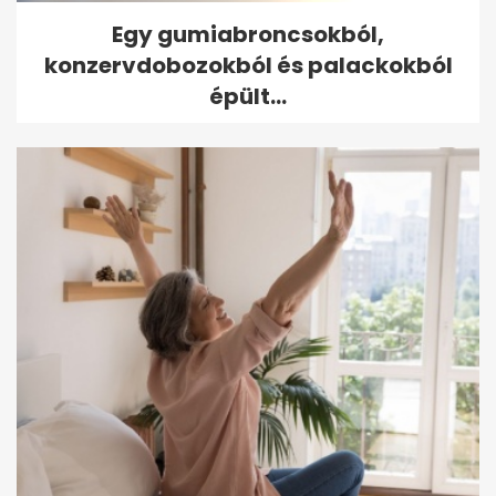
Egy gumiabroncsokból,
konzervdobozokból és palackokból
épült...