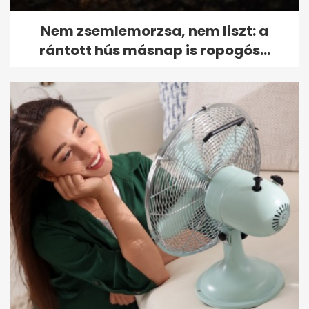
Nem zsemlemorzsa, nem liszt: a
rántott hús másnap is ropogós...