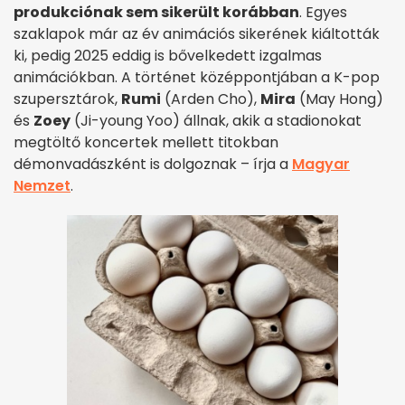
produkciónak sem sikerült korábban
. Egyes
szaklapok már az év animációs sikerének kiáltották
ki, pedig 2025 eddig is bővelkedett izgalmas
animációkban. A történet középpontjában a K-pop
szupersztárok,
Rumi
(Arden Cho),
Mira
(May Hong)
és
Zoey
(Ji-young Yoo) állnak, akik a stadionokat
megtöltő koncertek mellett titokban
démonvadászként is dolgoznak – írja a
Magyar
Nemzet
.