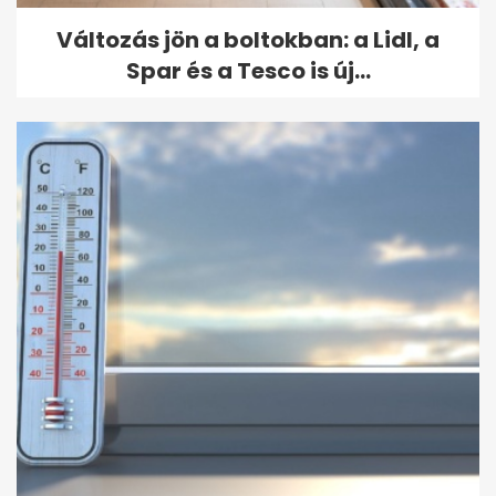
Változás jön a boltokban: a Lidl, a
Spar és a Tesco is új...