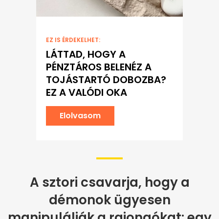
EZ IS ÉRDEKELHET:
LÁTTAD, HOGY A
PÉNZTÁROS BELENÉZ A
TOJÁSTARTÓ DOBOZBA?
EZ A VALÓDI OKA
Elolvasom
A sztori csavarja, hogy a
démonok ügyesen
manipulálják a rajongókat: egy