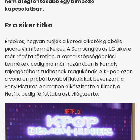
nem a legfontosabb egy bimbózó
kapcsolatban.
Ez a siker titka
Érdekes, hogyan tudják a koreai alkotók globális
piacra vinni termékeiket. A Samsung és az LG sikere
már régóta töretlen, a koreai szépségápolási
termékek pedig ma már hazánkban is komoly
rajongótábort tudhatnak magukénak. A K-pop ezen
a vonalon próbál további fiatalokat bevonzani: a
Sony Pictures Animation elkészítette a filmet, a
Netflix pedig felfuttatja azt világszerte.