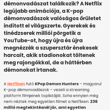
démonvadászat találkozik? A Netflix
legújabb animációja, a K-pop
démonvadászok valóságos őrületet
indított el világszerte. Gyerekek és
tinédzserek milliói pörgetik a
YouTube-ot, hogy újra és újra
megnézzék a szupersztár énekesek
harcait, akik stadionokat töltenek
meg rajongókkal, de a háttérben
démonokat irtanak.
A
Netflixen
futó
KPop Demon Hunters
– magyarul
K-pop démonvadászok – vezeti a streaming
platform filmjeinek toplistáját. Soha ennyien még
nem néztek meg egyetlen filmet a Netflixen:
236
millió megtekintésnél jár, ami egyetlen