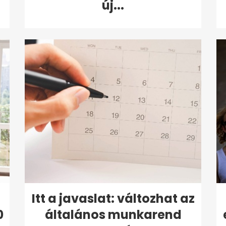
új...
Itt a javaslat: változhat az
0
általános munkarend