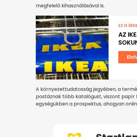
megfelelő kihasználásával is.
EZ IS ÉRD
AZ IK
SOKUN
Elo
A környezettudatosság jegyében, a term
postáznak több katalógust, viszont papír
egységükben a prospektus, ahogyan online