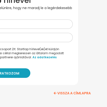
evelünkre, hogy ne maradj le a legérdekesebb
oport Zrt. Startlap hírlevel(ek)et küldjön
ési céllal megkeressen az általam megadott
partnerei ajánlatával.
Az adatkezelés
VISSZA A CÍMLAPRA