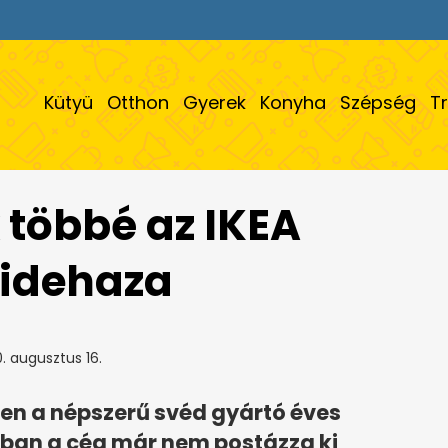
Kütyü
Otthon
Gyerek
Konyha
Szépség
T
 többé az IKEA
 idehaza
. augusztus 16.
n a népszerű svéd gyártó éves
ban a cég már nem postázza ki