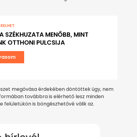
EKELHET:
EA SZÉKHUZATA MENŐBB, MINT
K OTTHONI PULCSIJA
lvasom
észet megóvása érdekében döntöttek úgy, nem
 formában továbbra is elérhető lesz minden
 felületükön is böngészhetővé válik az.