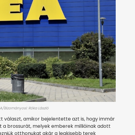
TVA/Bizományosi: Róka László
t választ, amikor bejelentette azt is, hogy immár
t a brossurát, melyek emberek millióinak adott
ezniük otthonukat akár a legkisebb terek