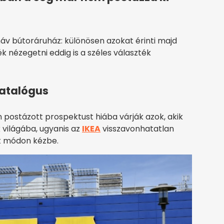
áv bútoráruház: különösen azokat érinti majd
 nézegetni eddig is a széles választék
katalógus
postázott prospektust hiába várják azok, akik
 világába, ugyanis az
IKEA
visszavonhatatlan
tt módon kézbe.