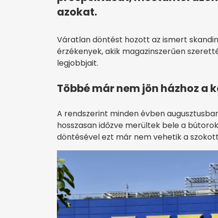
azokat.
Váratlan döntést hozott az ismert skandin
érzékenyek, akik magazinszerűen szerették
legjobbjait.
Többé már nem jön házhoz a 
A rendszerint minden évben augusztusban 
hosszasan időzve merültek bele a bútorok
döntésével ezt már nem vehetik a szoko