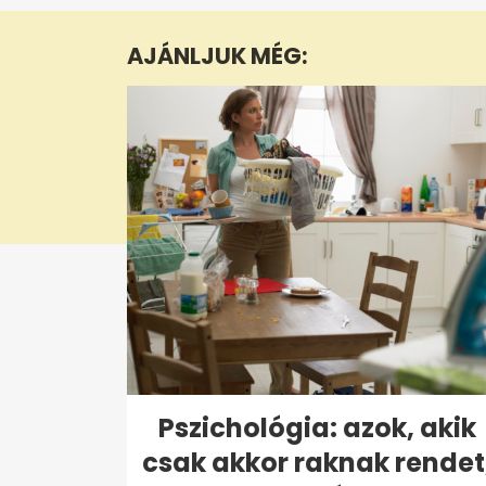
3
minutes,
AJÁNLJUK MÉG:
11
seconds
Volume
0%
Pszichológia: azok, akik
csak akkor raknak rendet