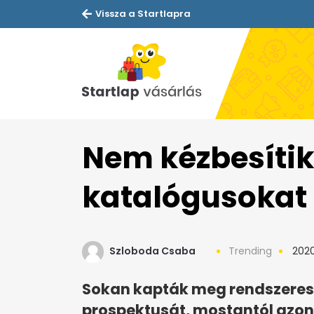
Vissza a Startlapra
Nem kézbesítik
katalógusokat
Szloboda Csaba
Trending
2020
Sokan kapták meg rendszerese
prospektusát, mostantól azon