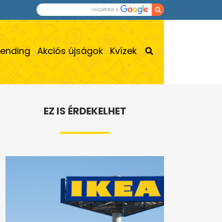
rending
Akciós újságok
Kvízek
EZ IS ÉRDEKELHET