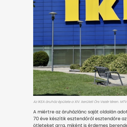
Az IKEA áruház épülete a XIV. kerületi Örs Vezér téren. M
A miértre az áruházlánc saját oldalán adot
70 éve készítik esztendőről esztendőre az
ötleteket arra, miként is érdemes berend