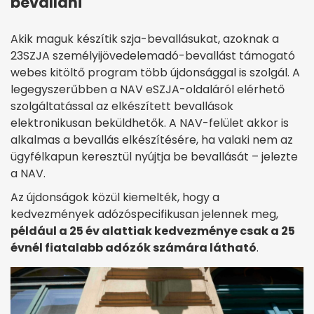
bevallani
Akik maguk készítik szja-bevallásukat, azoknak a
23SZJA személyijövedelemadó-bevallást támogató
webes kitöltő program több újdonsággal is szolgál. A
legegyszerűbben a NAV eSZJA-oldaláról elérhető
szolgáltatással az elkészített bevallások
elektronikusan beküldhetők. A NAV-felület akkor is
alkalmas a bevallás elkészítésére, ha valaki nem az
ügyfélkapun keresztül nyújtja be bevallását – jelezte
a NAV.
Az újdonságok közül kiemelték, hogy a
kedvezmények adózóspecifikusan jelennek meg,
például a 25 év alattiak kedvezménye csak a 25
évnél fiatalabb adózók számára látható
.