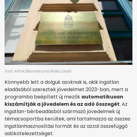
Fotó: MTVA/Bizományosi/Róka László
Könnyebb lett a dolguk azoknak is, akik ingatlan
eladásából szereztek jövedelmet 2023-ban, mert a
programba beépített új mezők
automatikusan
kiszámítják a jövedelem és az adó összegét
. Az
ingatlan-bérbeadásból származó jövedelmek új
témacsoportba kerültek, ami tartalmazza az összes
ingatlanhasznosítási formát és az azzal összefüggő
adókötelezettséget.