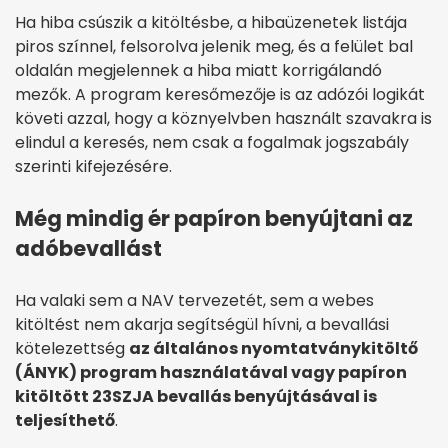
Ha hiba csúszik a kitöltésbe, a hibaüzenetek listája
piros színnel, felsorolva jelenik meg, és a felület bal
oldalán megjelennek a hiba miatt korrigálandó
mezők. A program keresőmezője is az adózói logikát
követi azzal, hogy a köznyelvben használt szavakra is
elindul a keresés, nem csak a fogalmak jogszabály
szerinti kifejezésére.
Még mindig ér papíron benyújtani az
adóbevallást
Ha valaki sem a NAV tervezetét, sem a webes
kitöltést nem akarja segítségül hívni, a bevallási
kötelezettség
az általános nyomtatványkitöltő
(ÁNYK) program használatával vagy papíron
kitöltött 23SZJA bevallás benyújtásával is
teljesíthető
.