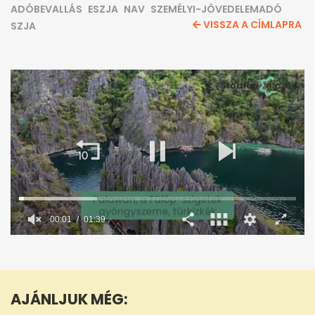
ADÓBEVALLÁS
ESZJA
NAV
SZEMÉLYI-JÖVEDELEMADÓ
VISSZA A CÍMLAPRA
SZJA
00:02
01:39
0
seconds
of
1
minute,
AJÁNLJUK MÉG:
39
seconds