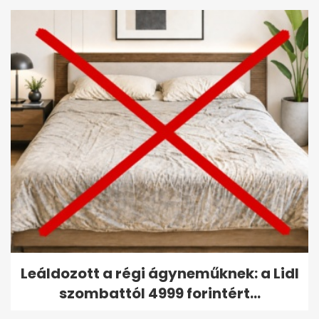
Leáldozott a régi ágyneműknek: a Lidl
szombattól 4999 forintért...