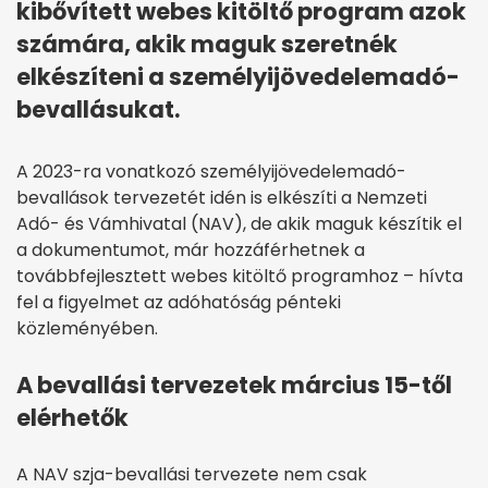
kibővített webes kitöltő program azok
számára, akik maguk szeretnék
elkészíteni a személyijövedelemadó-
bevallásukat.
A 2023-ra vonatkozó személyijövedelemadó-
bevallások tervezetét idén is elkészíti a Nemzeti
Adó- és Vámhivatal (NAV), de akik maguk készítik el
a dokumentumot, már hozzáférhetnek a
továbbfejlesztett webes kitöltő programhoz – hívta
fel a figyelmet az adóhatóság pénteki
közleményében.
A bevallási tervezetek március 15-től
elérhetők
A NAV szja-bevallási tervezete nem csak