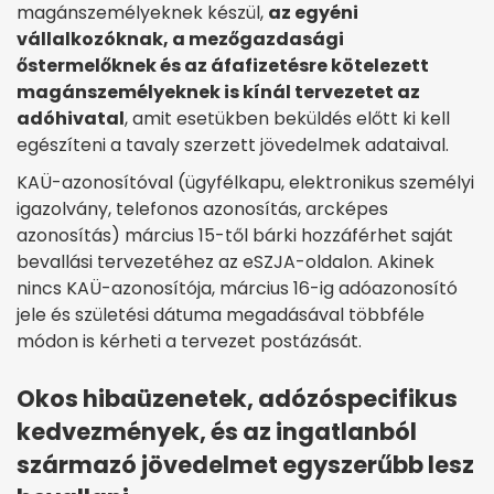
magánszemélyeknek készül,
az egyéni
vállalkozóknak, a mezőgazdasági
őstermelőknek és az áfafizetésre kötelezett
magánszemélyeknek is kínál tervezetet az
adóhivatal
, amit esetükben beküldés előtt ki kell
egészíteni a tavaly szerzett jövedelmek adataival.
KAÜ-azonosítóval (ügyfélkapu, elektronikus személyi
igazolvány, telefonos azonosítás, arcképes
azonosítás) március 15-től bárki hozzáférhet saját
bevallási tervezetéhez az eSZJA-oldalon. Akinek
nincs KAÜ-azonosítója, március 16-ig adóazonosító
jele és születési dátuma megadásával többféle
módon is kérheti a tervezet postázását.
Okos hibaüzenetek, adózóspecifikus
kedvezmények, és az ingatlanból
származó jövedelmet egyszerűbb lesz