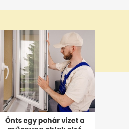
Önts egy pohár vizet a