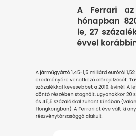
A Ferrari az
hónapban 8206
le, 27 százalé
évvel korábbin
A járműgyártó 1,45-1,5 milliárd euróról 1,52
eredményére vonatkozó előrejelzését. Tavaly
százalékkal kevesebbet a 2019. évinél. A l
döntő részében stagnált, ugyanakkor 20 
és 45,5 százalékkal zuhant Kínában (valam
Hongkongban). A Ferrari öt éve vált ki anya
részvénytársasággá alakult.