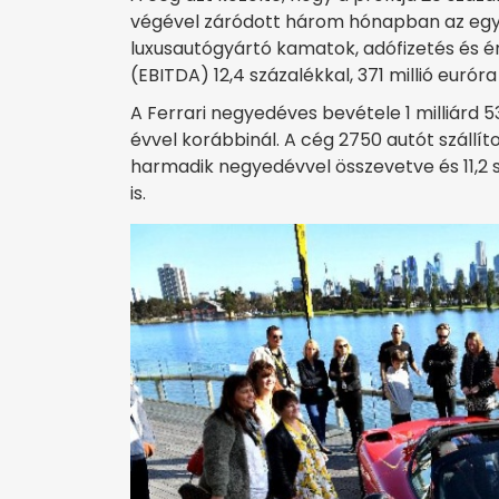
végével záródott három hónapban az egy év
luxusautógyártó kamatok, adófizetés és é
(EBITDA) 12,4 százalékkal, 371 millió eurór
A Ferrari negyedéves bevétele 1 milliárd 53
évvel korábbinál. A cég 2750 autót szállítot
harmadik negyedévvel összevetve és 11,2 
is.