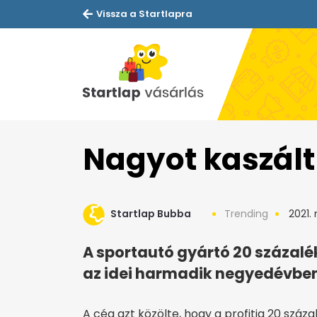
Vissza a Startlapra
Nagyot kaszált 
Startlap Bubba
Trending
2021.
A sportautó gyártó 20 százal
az idei harmadik negyedévben
A cég azt közölte, hogy a profitja 20 száz