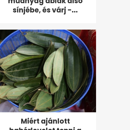
műanyag ablak alsó
sínjébe, és várj -...
Miért ajánlott