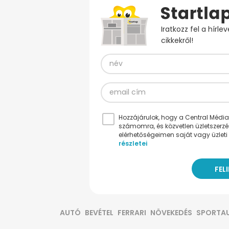
Iratkozz fel a hírl
cikkekről!
Hozzájárulok, hogy a Central Médiacs
számomra, és közvetlen üzletszerz
elérhetőségeimen saját vagy üzleti 
részletei
AUTÓ
BEVÉTEL
FERRARI
NÖVEKEDÉS
SPORTA