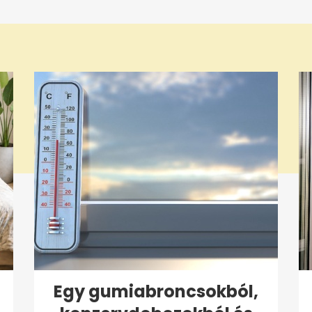
Egy gumiabroncsokból,