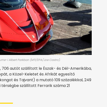
urne-i Albert Parkban (MTI/EPA/Joe Castro).
, 706 autót szállított le Észak- és Dél-Amerikába,
ópát, a Közel-Keletet és Afrikát egyesítő
ongot és Tajvant) a mutató 109 százalékkal, 249
 térségbe szállított Ferrarik száma 21