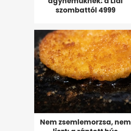
ágyneműknek: a Lidl
szombattól 4999
forintért...
Nem zsemlemorzsa, nem