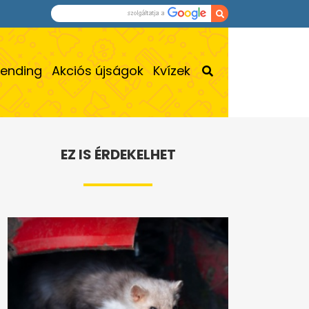
rending
Akciós újságok
Kvízek
EZ IS ÉRDEKELHET