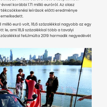
vel korábbi 171 millió euróról. Az olasz
rtékcsökkenési leírások előtti eredménye
a emelkedett.
 millió euró volt, 18,6 százalékkal nagyobb az egy
t le, ami 18,9 százalékkal több a tavalyi
százalékkal felülmúlta 2019 harmadik negyedévét