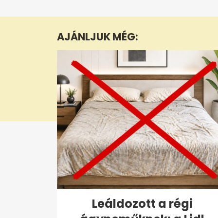
seconds
of
6
minutes,
AJÁNLJUK MÉG:
45
seconds
Volume
0%
Leáldozott a régi