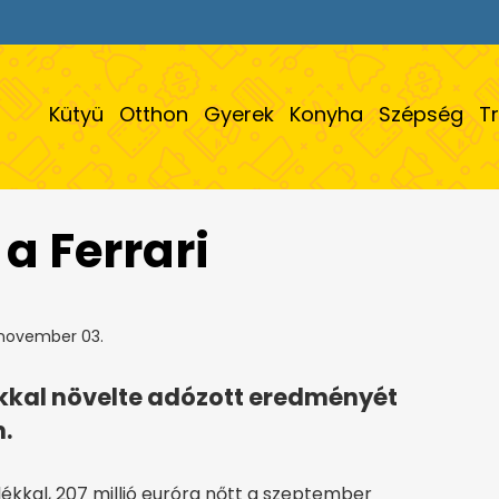
Kütyü
Otthon
Gyerek
Konyha
Szépség
T
a Ferrari
 november 03.
ékkal növelte adózott eredményét
.
alékkal, 207 millió euróra nőtt a szeptember