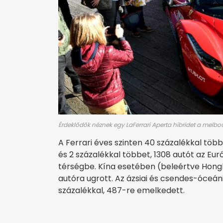
Érdeklődők néznek egy LaFerrari Aperta hibridet a melbo
A Ferrari éves szinten 40 százalékkal több
és 2 százalékkal többet, 1308 autót az Eur
térségbe. Kína esetében (beleértve Hongk
autóra ugrott. Az ázsiai és csendes-óceáni
százalékkal, 487-re emelkedett.