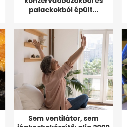
konzervdobozokból és
palackokból épült...
Sem ventilátor, sem