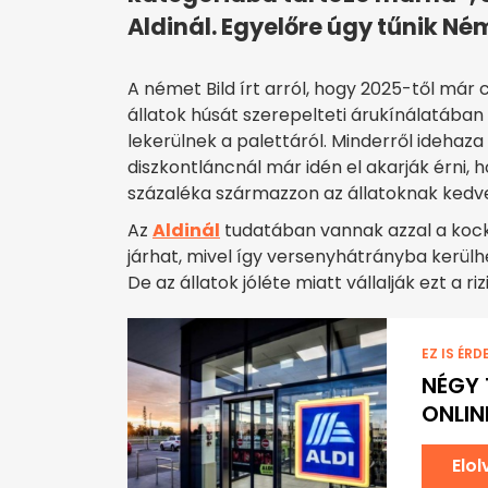
Aldinál. Egyelőre úgy tűnik Ném
A német Bild írt arról, hogy 2025-től már
állatok húsát szerepelteti árukínálatában
lekerülnek a palettáról. Minderről idehaza
diszkontláncnál már idén el akarják érni, 
százaléka származzon az állatoknak kedv
Az
Aldinál
tudatában vannak azzal a kock
járhat, mivel így versenyhátrányba kerül
De az állatok jóléte miatt vállalják ezt a riz
EZ IS ÉRD
NÉGY 
ONLIN
Elo