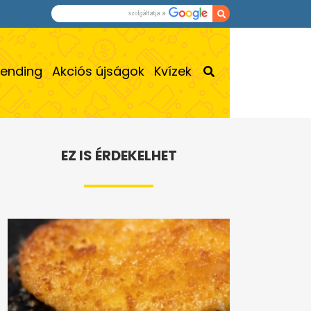
rending
Akciós újságok
Kvízek
EZ IS ÉRDEKELHET