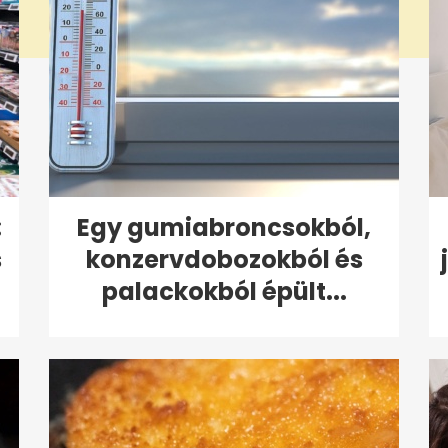
:
Egy gumiabroncsokból,
s
konzervdobozokból és
palackokból épült...