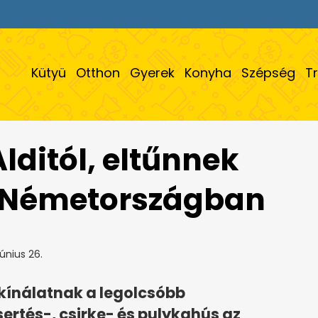
Kütyü
Otthon
Gyerek
Konyha
Szépség
T
lditól, eltűnnek
k Németországban
június 26.
ukínálatnak a legolcsóbb
ertés-, csirke- és pulykahús az