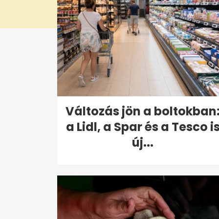
Változás jön a boltokban
a Lidl, a Spar és a Tesco i
új...