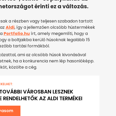
etországot érinti ez a változás.
 csak a részben vagy teljesen szabadon tartott
 az
Aldi
, így a jellemzően olcsóbb hústermékek
 a
Portfolio.hu
írt, amely megemlíti, hogy a
hogy a boltjaikba kerülő húsoknak legalább 15
ezőbb tartási formákból.
ázattal, ami az olcsóbb húsok kivonásával
hetnek, ha a konkurencia nem lép hasonlóképp.
ikót, közölte a cég.
EKELHET:
TOVÁBBI VÁROSBAN LESZNEK
E RENDELHETŐK AZ ALDI TERMÉKEI
lvasom