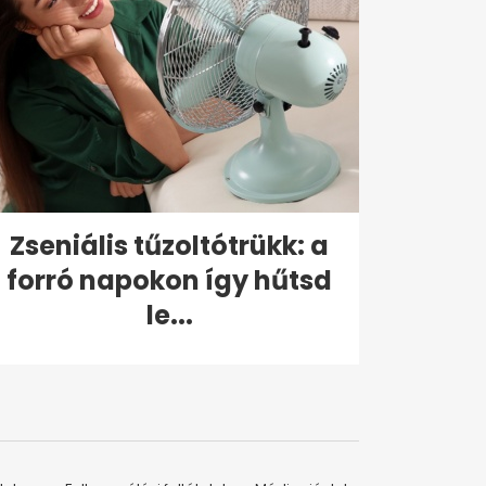
Zseniális tűzoltótrükk: a
forró napokon így hűtsd
le...