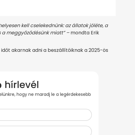
elyesen kell cselekednünk: az állatok jóléte, a
és a meggyőződésünk miatt” –
mondta Erik
l időt akarnak adni a beszállítóiknak a 2025-ös
evelünkre, hogy ne maradj le a legérdekesebb