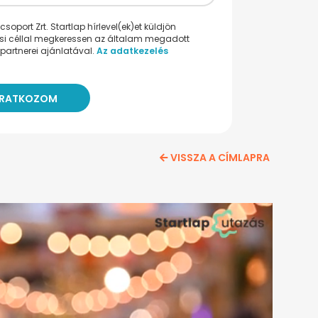
oport Zrt. Startlap hírlevel(ek)et küldjön
ési céllal megkeressen az általam megadott
partnerei ajánlatával.
Az adatkezelés
VISSZA A CÍMLAPRA