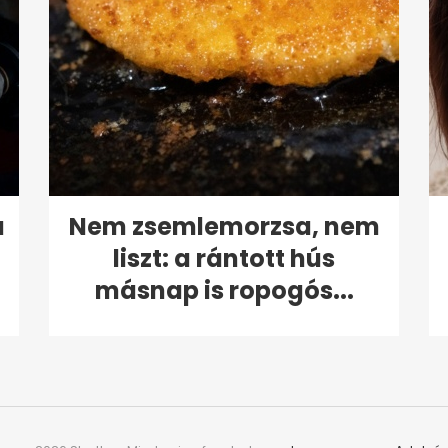
a
Nem zsemlemorzsa, nem
liszt: a rántott hús
másnap is ropogós...