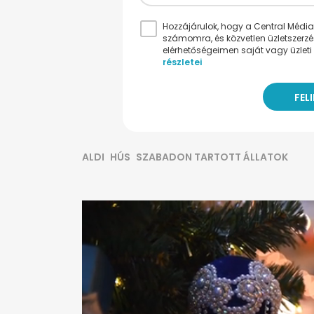
Hozzájárulok, hogy a Central Médiacs
számomra, és közvetlen üzletszerz
elérhetőségeimen saját vagy üzleti 
részletei
ALDI
HÚS
SZABADON TARTOTT ÁLLATOK