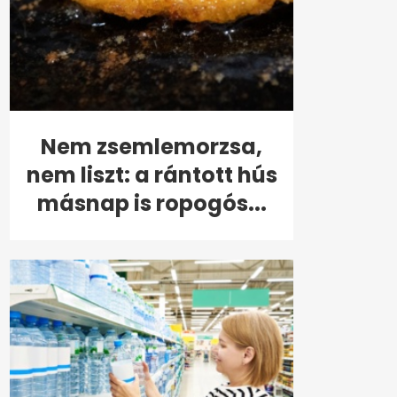
Nem zsemlemorzsa,
nem liszt: a rántott hús
másnap is ropogós...