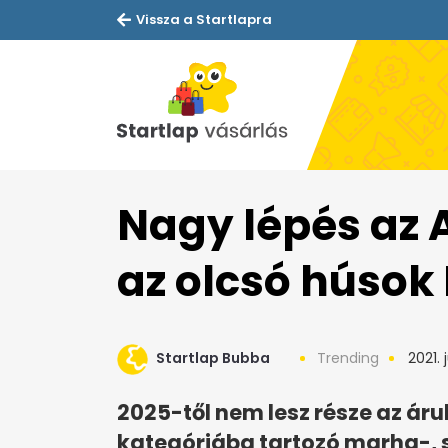
Vissza a Startlapra
Nagy lépés az A
az olcsó húso
Startlap Bubba
Trending
2021. 
2025-től nem lesz része az ár
kategóriába tartozó marha-, s