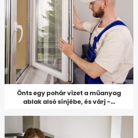
Önts egy pohár vizet a műanyag
ablak alsó sínjébe, és várj -...