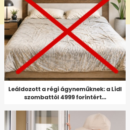
Leáldozott a régi ágyneműknek: a Lidl
szombattól 4999 forintért...