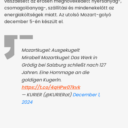
visszaesett az erősen megnövekedett nyersanyag-,
csomagolóanyag-, szállítási és mindenekelőtt az
energiaköltségek miatt. Az utolsó Mozart-golyó
december 5-én készült el.
Mozartkugel: Ausgekugelt
Mirabell Mozartkugel: Das Werk in
Grödig bei Salzburg schließt nach 127
Jahren. Eine Hommage an die
goldigen Kugerln.
https://t.co/4qHPw07kvk
— KURIER (@KURIERat)
December 1,
2024