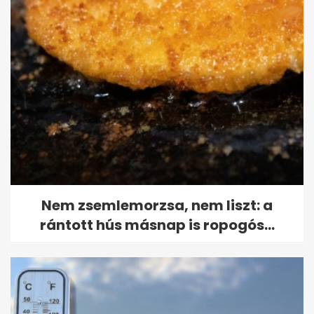
Nem zsemlemorzsa, nem liszt: a
rántott hús másnap is ropogós...