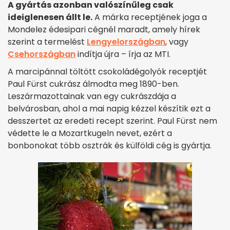
A gyártás azonban valószínűleg csak
ideiglenesen állt le.
A márka receptjének joga a
Mondelez édesipari cégnél maradt, amely hírek
szerint a termelést
Lengyelországban
, vagy
Csehországban
indítja újra – írja az MTI.
A marcipánnal töltött csokoládégolyók receptjét
Paul Fürst cukrász álmodta meg 1890-ben.
Leszármazottainak van egy cukrászdája a
belvárosban, ahol a mai napig kézzel készítik ezt a
desszertet az eredeti recept szerint. Paul Fürst nem
védette le a Mozartkugeln nevet, ezért a
bonbonokat több osztrák és külföldi cég is gyártja.