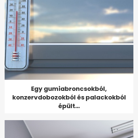
Egy gumiabroncsokból,
konzervdobozokból és palackokból
épült...