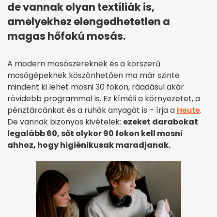
de vannak olyan textíliák is,
amelyekhez elengedhetetlen a
magas hőfokú mosás.
A modern mosószereknek és a korszerű
mosógépeknek köszönhetően ma már szinte
mindent ki lehet mosni 30 fokon, ráadásul akár
rövidebb programmal is. Ez kíméli a környezetet, a
pénztárcánkat és a ruhák anyagát is – írja a
Heute
.
De vannak bizonyos kivételek:
ezeket darabokat
legalább 60, sőt olykor 90 fokon kell mosni
ahhoz, hogy higiénikusak maradjanak.