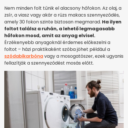
Nem minden folt tűnik el alacsony hőfokon. Az olaj, a
zsír, a viasz vagy akár a rúzs makacs szennyeződés,
amely 30 fokon szinte biztosan megmarad.
Ha ilyen
foltot találsz a ruhán, a lehető legmagasabb
hőfokon mosd, amit az anyag elvisel.
Érzékenyebb anyagoknál érdemes előkezelni a
foltot – házi praktikaként szóba jöhet például a
szódabikarbóna
vagy a mosogatószer, ezek ugyanis
fellazítják a szennyeződést mosás előtt.