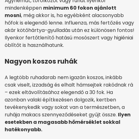
Ágyneműt, törölközőt vagy ruhát ilyenkor
mindenképpen
minimum 60 fokon ajánlott
mosni
, még akkor is, ha egyébként alacsonyabb
hőfok is elegendő lenne. Influenza, más fertőzés vagy
akár kötőhártya-gyulladás után ez különösen fontos!
Ilyenkor fertőtlenítő hatású mosószert vagy higiéniai
öblítőt is használhatunk.
Nagyon koszos ruhák
A legtöbb ruhadarab nem igazán koszos, inkább
csak viselt, izzadság és elhalt hámsejtek rakódnak rá
– ezek eltávolításához elegendő a 30 fok. Ha
azonban valaki építkezésen dolgozik, kertben
tevékenykedik vagy sokat van a természetben, a
ruhája makacs szennyeződéseket gyűjt össze.
Ilyen
esetekben a magasabb hőmérséklet sokkal
hatékonyabb.