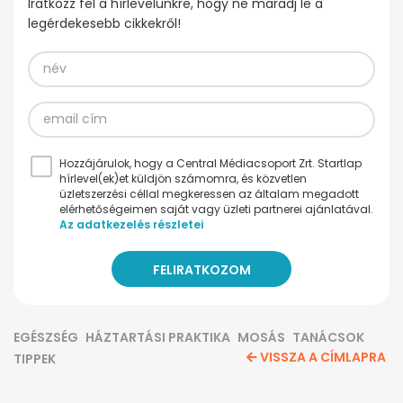
Iratkozz fel a hírlevelünkre, hogy ne maradj le a
legérdekesebb cikkekről!
Hozzájárulok, hogy a Central Médiacsoport Zrt. Startlap
hírlevel(ek)et küldjön számomra, és közvetlen
üzletszerzési céllal megkeressen az általam megadott
elérhetőségeimen saját vagy üzleti partnerei ajánlatával.
Az adatkezelés részletei
EGÉSZSÉG
HÁZTARTÁSI PRAKTIKA
MOSÁS
TANÁCSOK
VISSZA A CÍMLAPRA
TIPPEK