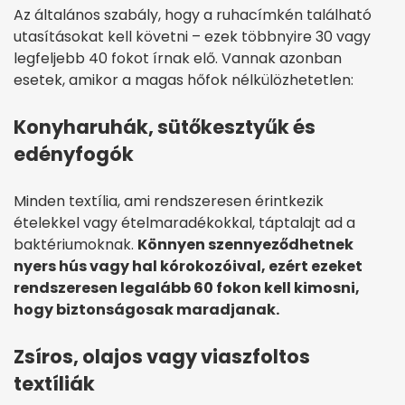
Az általános szabály, hogy a ruhacímkén található
utasításokat kell követni – ezek többnyire 30 vagy
legfeljebb 40 fokot írnak elő. Vannak azonban
esetek, amikor a magas hőfok nélkülözhetetlen:
Konyharuhák, sütőkesztyűk és
edényfogók
Minden textília, ami rendszeresen érintkezik
ételekkel vagy ételmaradékokkal, táptalajt ad a
baktériumoknak.
Könnyen szennyeződhetnek
nyers hús vagy hal kórokozóival, ezért ezeket
rendszeresen legalább 60 fokon kell kimosni,
hogy biztonságosak maradjanak.
Zsíros, olajos vagy viaszfoltos
textíliák