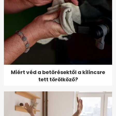
Miért véd a betörésektől a kilincsre
tett törölköző?