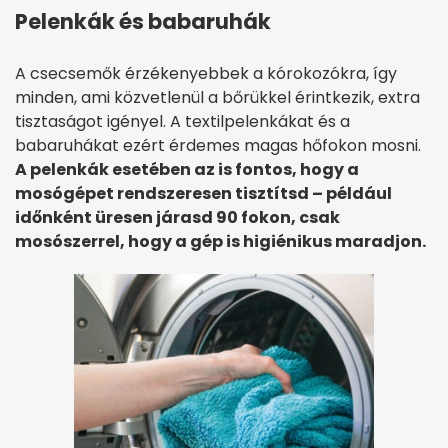
Pelenkák és babaruhák
A csecsemők érzékenyebbek a kórokozókra, így
minden, ami közvetlenül a bőrükkel érintkezik, extra
tisztaságot igényel. A textilpelenkákat és a
babaruhákat ezért érdemes magas hőfokon mosni.
A pelenkák esetében az is fontos, hogy a
mosógépet rendszeresen tisztítsd – például
időnként üresen járasd 90 fokon, csak
mosószerrel, hogy a gép is higiénikus maradjon.