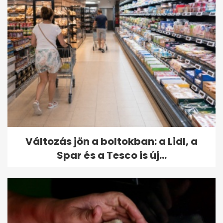
Változás jön a boltokban: a Lidl, a
Spar és a Tesco is új...