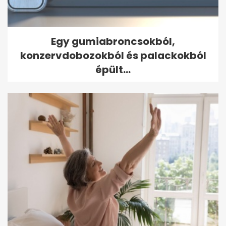
Egy gumiabroncsokból,
konzervdobozokból és palackokból
épült...