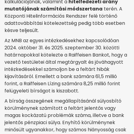
kalkulációjának, valamint a
hitelfedezeti arány
mutatójának számítási módszertana
terén. A
Központi Hitelinformációs Rendszer felé történő
adattovábbítási kötelezettség pedig több esetben
késve teljesült.
Az MNB az egyes intézkedésekhez kapcsolódóan
2024. október 31. és 2025. szeptember 30. közötti
határnapokkal kötelezte a Raiffeisen Bankot, hogy a
vezető testületei által megtárgyalt és jóváhagyott
intézkedésekkel számoljon be a feltárt hibák
kijavításáról. Emellett a bank számára 61,5 millió
forint, a Raiffeisen Lízing számára 8,25 millió forint
felügyeleti bírságot is kiszabott.
A bírság összegének megállapításánál súlyosbító
körülménynek számított a feltárt jelentős vagy
magas kockázatú problémák száma, illetve a bank
jelentős pénzpiaci súlya. Enyhítő körülménynek
minősült ugyanakkor, hogy számos hiányosság csak