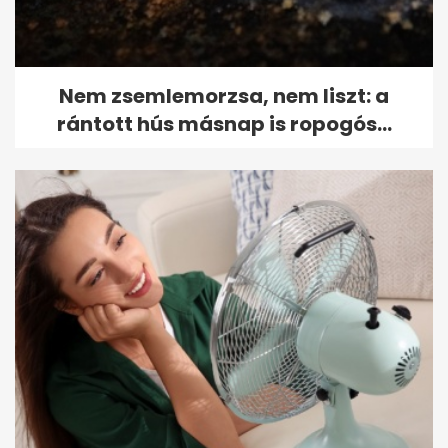
Nem zsemlemorzsa, nem liszt: a
rántott hús másnap is ropogós...