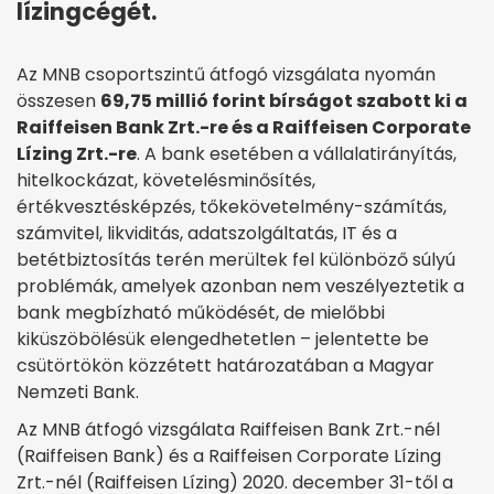
lízingcégét.
Az MNB csoportszintű átfogó vizsgálata nyomán
összesen
69,75 millió forint bírságot szabott ki a
Raiffeisen Bank Zrt.-re és a Raiffeisen Corporate
Lízing Zrt.-re
. A bank esetében a vállalatirányítás,
hitelkockázat, követelésminősítés,
értékvesztésképzés, tőkekövetelmény-számítás,
számvitel, likviditás, adatszolgáltatás, IT és a
betétbiztosítás terén merültek fel különböző súlyú
problémák, amelyek azonban nem veszélyeztetik a
bank megbízható működését, de mielőbbi
kiküszöbölésük elengedhetetlen – jelentette be
csütörtökön közzétett határozatában a Magyar
Nemzeti Bank.
Az MNB átfogó vizsgálata Raiffeisen Bank Zrt.-nél
(Raiffeisen Bank) és a Raiffeisen Corporate Lízing
Zrt.-nél (Raiffeisen Lízing) 2020. december 31-től a