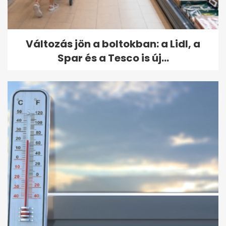
Változás jön a boltokban: a Lidl, a
Spar és a Tesco is új...