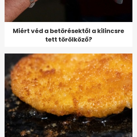
Miért véd a betörésektől a kilincsre
tett törölköző?