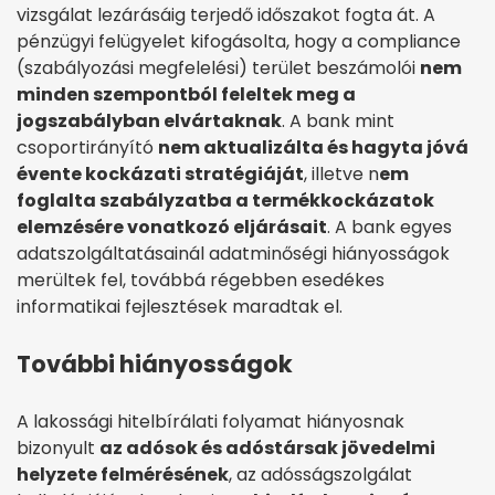
vizsgálat lezárásáig terjedő időszakot fogta át. A
pénzügyi felügyelet kifogásolta, hogy a compliance
(szabályozási megfelelési) terület beszámolói
nem
minden szempontból feleltek meg a
jogszabályban elvártaknak
. A bank mint
csoportirányító
nem aktualizálta és hagyta jóvá
évente kockázati stratégiáját
, illetve n
em
foglalta szabályzatba a termékkockázatok
elemzésére vonatkozó eljárásait
. A bank egyes
adatszolgáltatásainál adatminőségi hiányosságok
merültek fel, továbbá régebben esedékes
informatikai fejlesztések maradtak el.
További hiányosságok
A lakossági hitelbírálati folyamat hiányosnak
bizonyult
az adósok és adóstársak jövedelmi
helyzete felmérésének
, az adósságszolgálat