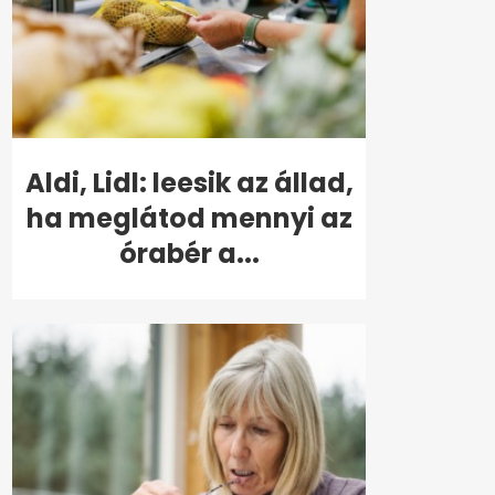
Aldi, Lidl: leesik az állad,
ha meglátod mennyi az
órabér a...