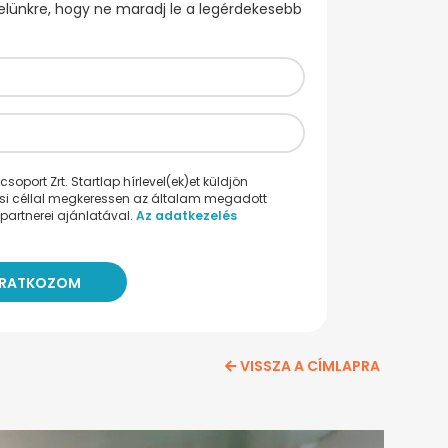
evelünkre, hogy ne maradj le a legérdekesebb
oport Zrt. Startlap hírlevel(ek)et küldjön
ési céllal megkeressen az általam megadott
partnerei ajánlatával.
Az adatkezelés
VISSZA A CÍMLAPRA