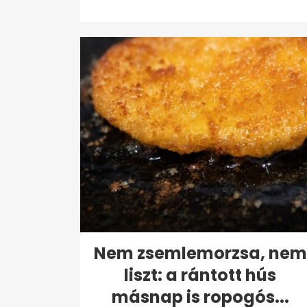
forintért...
Nem zsemlemorzsa, nem
liszt: a rántott hús
másnap is ropogós...