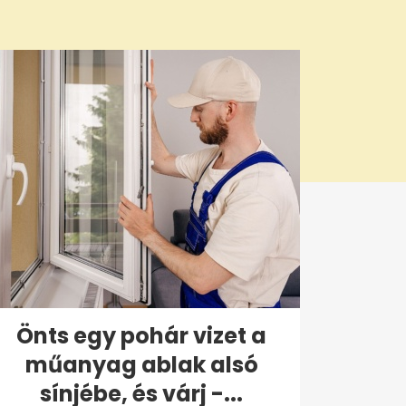
Önts egy pohár vizet a
műanyag ablak alsó
sínjébe, és várj -...