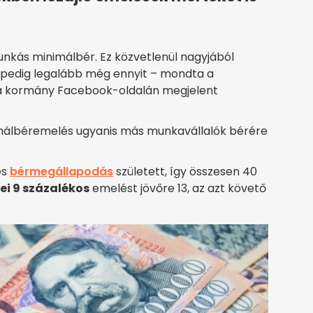
unkás minimálbér. Ez közvetlenül nagyjából
e pedig legalább még ennyit – mondta a
 a kormány Facebook-oldalán megjelent
imálbéremelés ugyanis más munkavállalók bérére
es
bérmegállapodás
született, így összesen 40
dei 9 százalékos
emelést jövőre 13, az azt követő