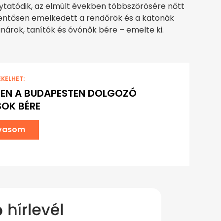
lytatódik, az elmúlt években többszörösére nőtt
elentősen emelkedett a rendőrök és a katonák
anárok, tanítók és óvónők bére – emelte ki.
EKELHET:
EN A BUDAPESTEN DOLGOZÓ
OK BÉRE
lvasom