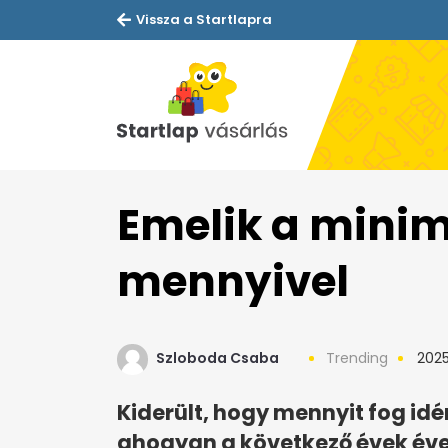
Vissza a Startlapra
Emelik a minim
mennyivel
Szloboda Csaba
Trending
2025.
Kiderült, hogy mennyit fog id
ahogyan a következő évek éve