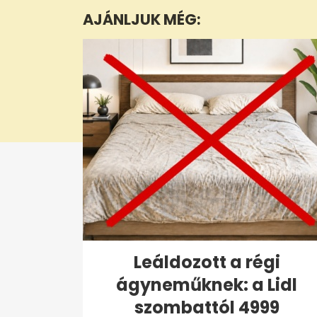
minute,
AJÁNLJUK MÉG:
29
seconds
Volume
0%
Leáldozott a régi
ágyneműknek: a Lidl
szombattól 4999