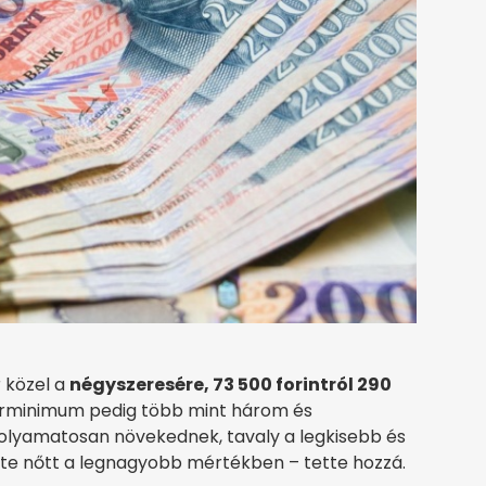
r közel a
négyszeresére, 73 500 forintról 290
bérminimum pedig több mint három és
s folyamatosan növekednek, tavaly a legkisebb és
te nőtt a legnagyobb mértékben – tette hozzá.