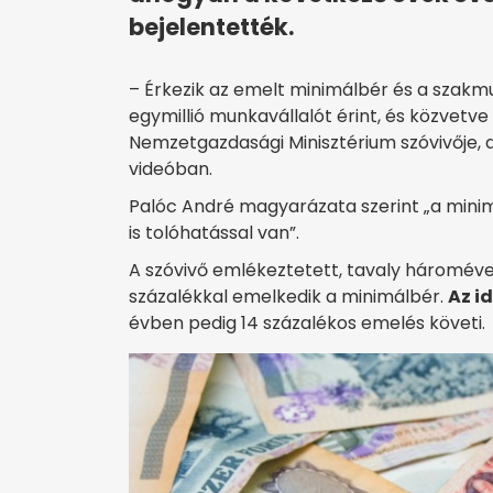
bejelentették.
– Érkezik az emelt minimálbér és a szakm
egymillió munkavállalót érint, és közvetv
Nemzetgazdasági Minisztérium szóvivője,
videóban.
Palóc André magyarázata szerint „a min
is tolóhatással van”.
A szóvivő emlékeztetett, tavaly háromév
százalékkal emelkedik a minimálbér.
Az i
évben pedig 14 százalékos emelés követi.