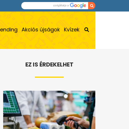
rending
Akciós újságok
Kvízek
EZ IS ÉRDEKELHET