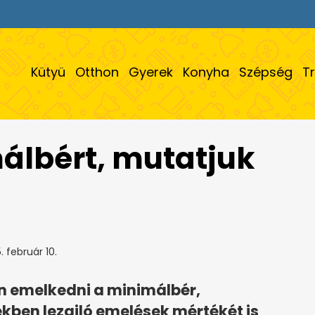
Kütyü
Otthon
Gyerek
Konyha
Szépség
T
álbért, mutatjuk
 február 10.
én emelkedni a minimálbér,
kben lezajló emelések mértékét is