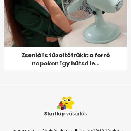
Zseniális tűzoltótrükk: a forró
napokon így hűtsd le...
Impresszum
Adatvédelem
Felhasználási feltételek