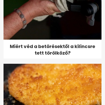
Miért véd a betörésektől a kilincsre
tett törölköző?