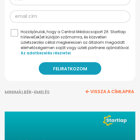
Hozzájárulok, hogy a Central Médiacsoport Zrt. Startlap
hírlevel(ek)et küldjön számomra, és közvetlen
üzletszerzési céllal megkeressen az általam megadott
elérhetőségeimen saját vagy üzleti partnerei ajánlatával.
Az adatkezelés részletei
VISSZA A CÍMLAPRA
MINIMÁLBÉR-EMELÉS