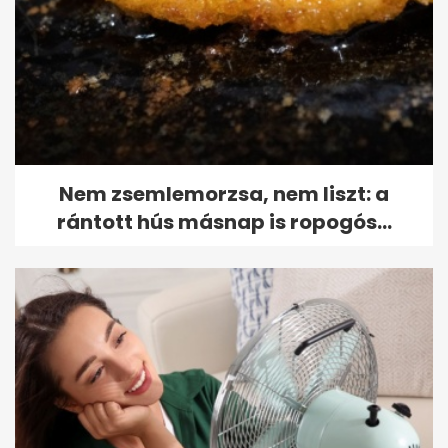
Nem zsemlemorzsa, nem liszt: a
rántott hús másnap is ropogós...