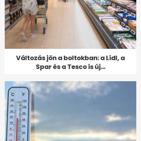
Változás jön a boltokban: a Lidl, a
Spar és a Tesco is új...