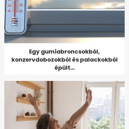
Egy gumiabroncsokból,
konzervdobozokból és palackokból
épült...