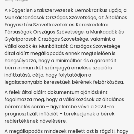
A Független Szakszervezetek Demokratikus Ligája, a
Munkástanácsok Országos Szövetsége, az Általános
Fogyasztási Szövetkezetek és Kereskedelmi
Társaságok Országos Szövetsége, a Munkaadók és
Gyáriparosok Országos Szövetsége, valamint a
Vállalkozók és Munkáltatók Országos Szövetsége
által aláírt megállapodás ennek megfelelően is
hangsúlyozza, hogy a minimálbér és a garantált
bérminimum két számjegyű emelése szociális
indíttatású, célja, hogy folytatódjon a
legalacsonyabb keresetűek bérének felzárkózása.
A felek által aláírt dokumentum ajánlásként
fogalmazza meg, hogy a vállalkozások az általános
béremelés során – figyelembe véve a 2024-re
prognosztizált inflációt – törekedjenek a bérek
reálértékének növelésére.
A megállapodás mindezek mellett azt is rögzíti, hogy