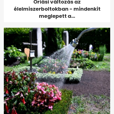
Óriási változás az
élelmiszerboltokban - mindenkit
meglepett a...