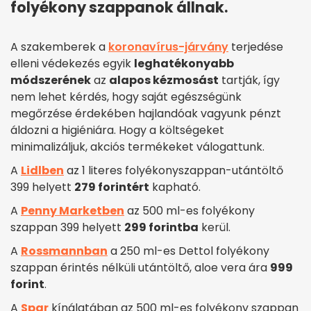
folyékony szappanok állnak.
A szakemberek a
koronavírus-járvány
terjedése
elleni védekezés egyik
leghatékonyabb
módszerének
az
alapos kézmosást
tartják, így
nem lehet kérdés, hogy saját egészségünk
megőrzése érdekében hajlandóak vagyunk pénzt
áldozni a higiéniára. Hogy a költségeket
minimalizáljuk, akciós termékeket válogattunk.
A
Lidlben
az 1 literes folyékonyszappan-utántöltő
399 helyett
279 forintért
kapható.
A
Penny Marketben
az 500 ml-es folyékony
szappan 399 helyett
299 forintba
kerül.
A
Rossmannban
a 250 ml-es Dettol folyékony
szappan érintés nélküli utántöltő, aloe vera ára
999
forint
.
A
Spar
kínálatában az 500 ml-es folyékony szappan