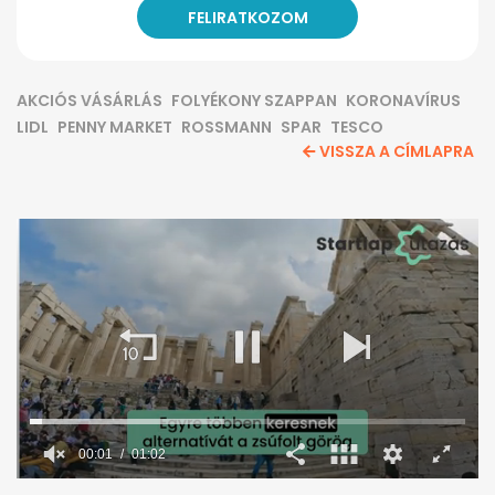
AKCIÓS VÁSÁRLÁS
FOLYÉKONY SZAPPAN
KORONAVÍRUS
LIDL
PENNY MARKET
ROSSMANN
SPAR
TESCO
VISSZA A CÍMLAPRA
00:02
01:02
0