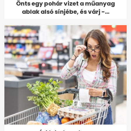
Önts egy pohár vizet a műanyag
ablak alsó sínjébe, és várj -...