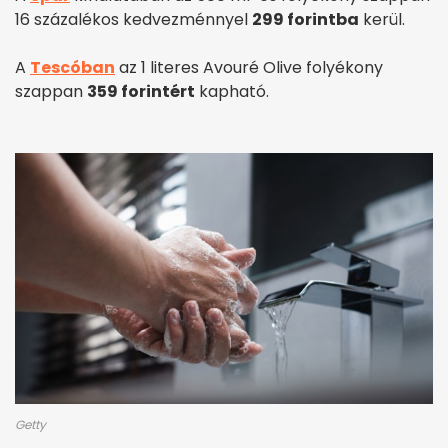
16 százalékos kedvezménnyel
299 forintba
kerül.
A
Tescóban
az 1 literes Avouré Olive folyékony
szappan
359 forintért
kapható.
Getty