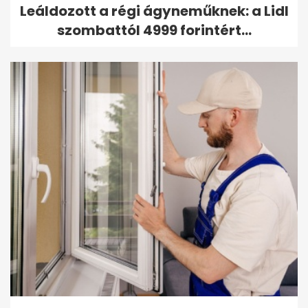
Leáldozott a régi ágyneműknek: a Lidl
szombattól 4999 forintért...