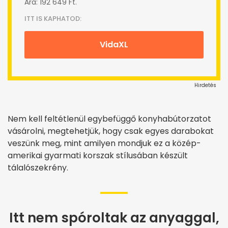
Ára: 192 649 Ft.
ITT IS KAPHATOD:
VidaXL
Hirdetés
Nem kell feltétlenül egybefüggő konyhabútorzatot
vásárolni, megtehetjük, hogy csak egyes darabokat
veszünk meg, mint amilyen mondjuk ez a közép-
amerikai gyarmati korszak stílusában készült
tálalószekrény.
Itt nem spóroltak az anyaggal,