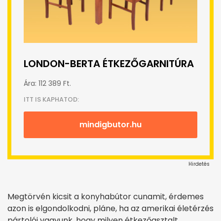
LONDON-BERTA ÉTKEZŐGARNITÚRA
Ára: 112 389 Ft.
ITT IS KAPHATOD:
mindigbutor.hu
Hirdetés
Megtörvén kicsit a konyhabútor cunamit, érdemes
azon is elgondolkodni, pláne, ha az amerikai életérzés
pártolói vagyunk, hogy milyen étkezőasztalt