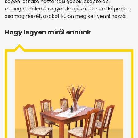
képen látható háztartási gépek, csaptelep,
mosogatótálca és egyéb kiegészítők nem képezik a
csomag részét, azokat külön meg kell venni hozzá.
Hogy legyen miről ennünk