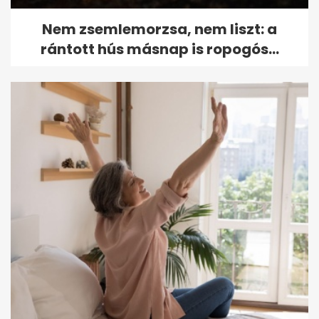
Nem zsemlemorzsa, nem liszt: a
rántott hús másnap is ropogós...