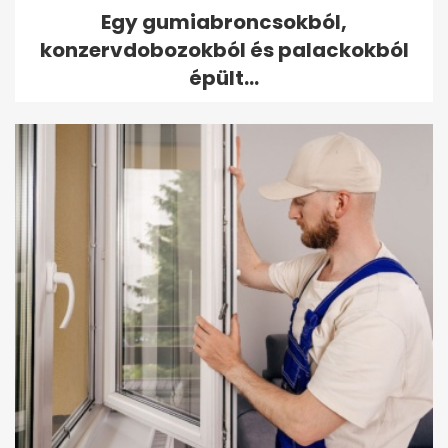
Egy gumiabroncsokból,
konzervdobozokból és palackokból
épült...