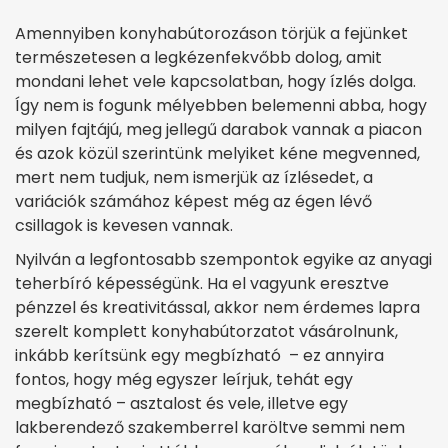
Amennyiben konyhabútorozáson törjük a fejünket
természetesen a legkézenfekvőbb dolog, amit
mondani lehet vele kapcsolatban, hogy ízlés dolga.
Így nem is fogunk mélyebben belemenni abba, hogy
milyen fajtájú, meg jellegű darabok vannak a piacon
és azok közül szerintünk melyiket kéne megvenned,
mert nem tudjuk, nem ismerjük az ízlésedet, a
variációk számához képest még az égen lévő
csillagok is kevesen vannak.
Nyilván a legfontosabb szempontok egyike az anyagi
teherbíró képességünk. Ha el vagyunk eresztve
pénzzel és kreativitással, akkor nem érdemes lapra
szerelt komplett konyhabútorzatot vásárolnunk,
inkább kerítsünk egy megbízható – ez annyira
fontos, hogy még egyszer leírjuk, tehát egy
megbízható – asztalost és vele, illetve egy
lakberendező szakemberrel karöltve semmi nem