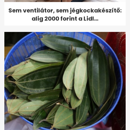
Sem ventilátor, sem jégkockakészítő:
alig 2000 forint a Lidl...