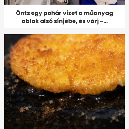
Önts egy pohár vizet a műanyag
ablak alsó sínjébe, és várj -...