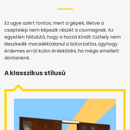
Ez ugye azért fontos, mert a gépek, illetve a
csaptelep nem képezik részét a csomagnak. Az
egyetlen hátulütő, hogy a hozzá kínált tűzhely nem
illeszkedik maradéktalanul a bútorzatba, úgyhogy
érdemes erről külön érdeklődni, ha mégis emellett
döntenénk.
A klasszikus stílusú