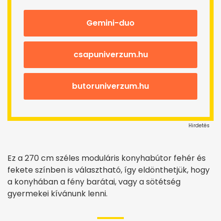
Gemini-duo
csapuniverzum.hu
butoruniverzum.hu
Hirdetés
Ez a 270 cm széles moduláris konyhabútor fehér és
fekete színben is választható, így eldönthetjük, hogy
a konyhában a fény barátai, vagy a sötétség
gyermekei kívánunk lenni.