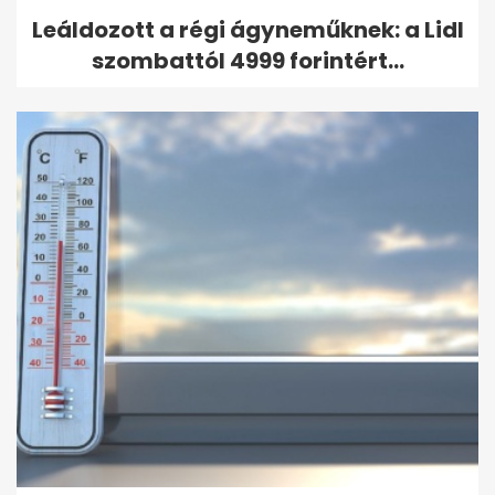
Leáldozott a régi ágyneműknek: a Lidl
szombattól 4999 forintért...