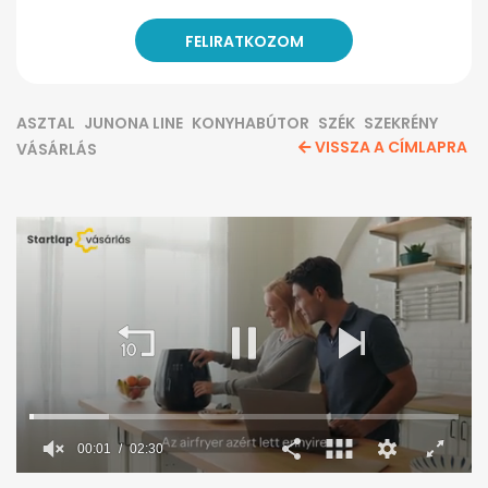
ASZTAL
JUNONA LINE
KONYHABÚTOR
SZÉK
SZEKRÉNY
VISSZA A CÍMLAPRA
VÁSÁRLÁS
0