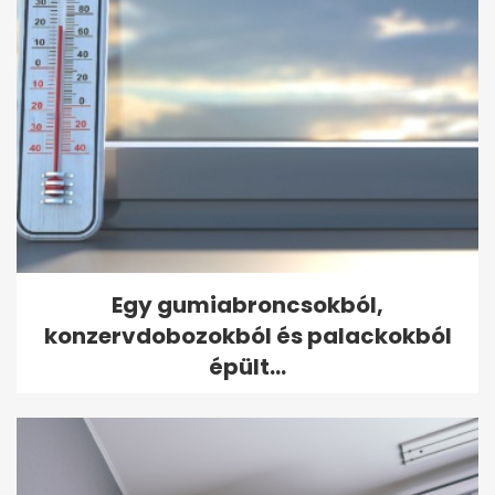
Egy gumiabroncsokból,
konzervdobozokból és palackokból
épült...