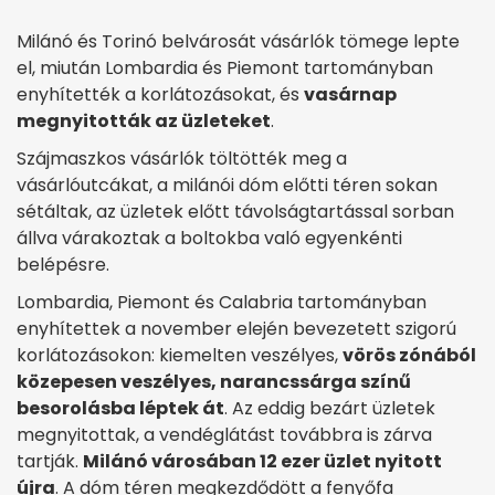
Milánó és Torinó belvárosát vásárlók tömege lepte
el, miután Lombardia és Piemont tartományban
enyhítették a korlátozásokat, és
vasárnap
megnyitották az üzleteket
.
Szájmaszkos vásárlók töltötték meg a
vásárlóutcákat, a milánói dóm előtti téren sokan
sétáltak, az üzletek előtt távolságtartással sorban
állva várakoztak a boltokba való egyenkénti
belépésre.
Lombardia, Piemont és Calabria tartományban
enyhítettek a november elején bevezetett szigorú
korlátozásokon: kiemelten veszélyes,
vörös zónából
közepesen veszélyes, narancssárga színű
besorolásba léptek át
. Az eddig bezárt üzletek
megnyitottak, a vendéglátást továbbra is zárva
tartják.
Milánó városában 12 ezer üzlet nyitott
újra
. A dóm téren megkezdődött a fenyőfa