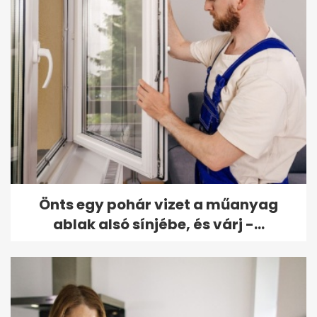
Önts egy pohár vizet a műanyag
ablak alsó sínjébe, és várj -...