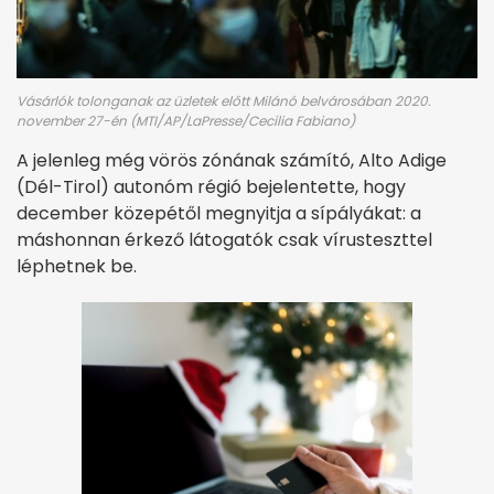
Vásárlók tolonganak az üzletek előtt Milánó belvárosában 2020.
november 27-én (MTI/AP/LaPresse/Cecilia Fabiano)
A jelenleg még vörös zónának számító, Alto Adige
(Dél-Tirol) autonóm régió bejelentette, hogy
december közepétől megnyitja a sípályákat: a
máshonnan érkező látogatók csak vírusteszttel
léphetnek be.