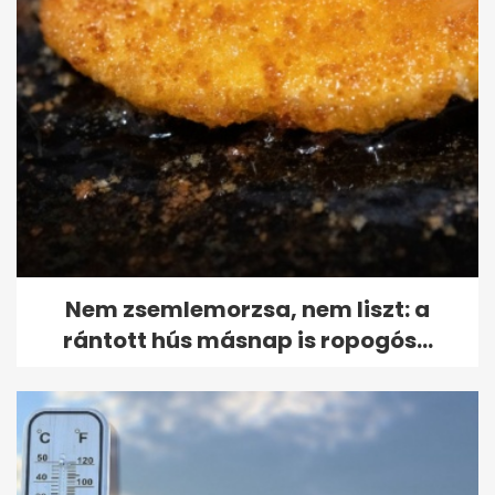
Nem zsemlemorzsa, nem liszt: a
rántott hús másnap is ropogós...