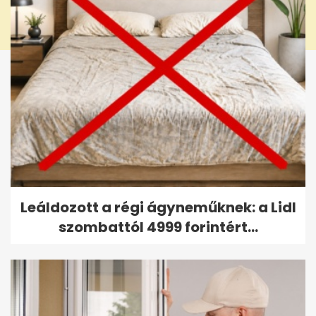
Leáldozott a régi ágyneműknek: a Lidl
szombattól 4999 forintért...