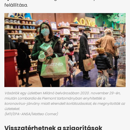
felállítása.
Vásárlók egy üzletben Milánó belvárosában 2020. november 29-én,
miután Lombardia és Piemont tartományban enyhítették a
koronavírus-járvány miatt elrendelt korlátozásokat, és megnyitották az
üzleteket.
(MTI/EPA-ANSA/Matteo Corner)
Visszatérhetnek a szigorítások