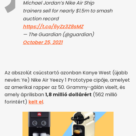
Michael Jordan’s Nike Air Ship
trainers sell for nearly $1.5m to smash
auction record
https://t.co/6yZz3Z8sMZ
— The Guardian (@guardian)
October 25, 2021
Az abszolút csúcstartó azonban Kanye West (újabb
nevén: Ye) Nike Air Yeezy 1 Prototype cipője, amelyet
az amerikai rapper az 50. Grammy-gálán viselt, és
amely áprilisban
1,8 millió dollárért
(562 millió
forintért)
kelt el
.