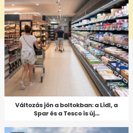
Változás jön a boltokban: a Lidl, a
Spar és a Tesco is új...