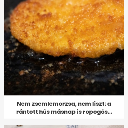
Nem zsemlemorzsa, nem liszt: a
rántott hús másnap is ropogós...