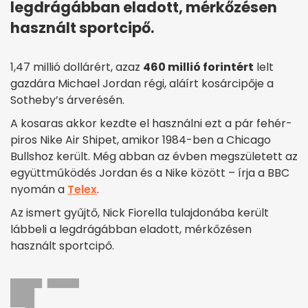
legdrágábban eladott, mérkőzésen
használt sportcipő.
1,47 millió dollárért, azaz
460 millió forintért
lelt
gazdára Michael Jordan régi, aláírt kosárcipője a
Sotheby’s árverésén.
A kosaras akkor kezdte el használni ezt a pár fehér-
piros Nike Air Shipet, amikor 1984-ben a Chicago
Bullshoz került. Még abban az évben megszületett az
együttműködés Jordan és a Nike között – írja a BBC
nyomán a
Telex
.
Az ismert gyűjtő, Nick Fiorella tulajdonába került
lábbeli a legdrágábban eladott, mérkőzésen
használt sportcipő.