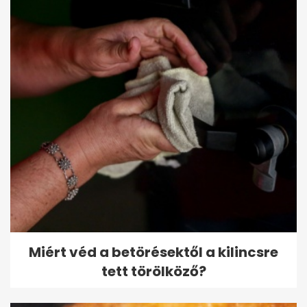
Miért véd a betörésektől a kilincsre
tett törölköző?