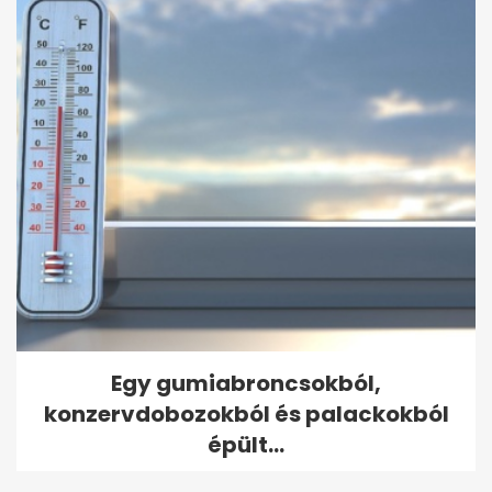
Egy gumiabroncsokból,
konzervdobozokból és palackokból
épült...