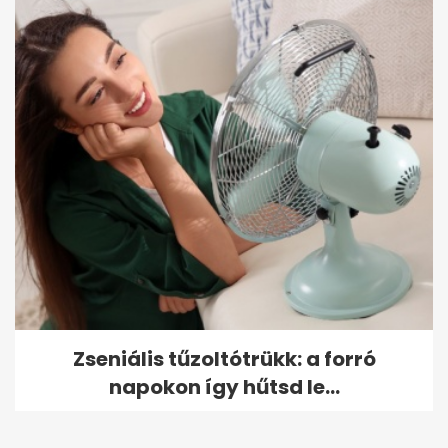
Zseniális tűzoltótrükk: a forró
napokon így hűtsd le...