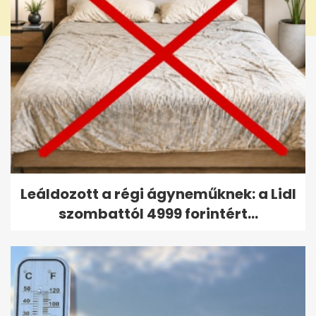
Leáldozott a régi ágyneműknek: a Lidl
szombattól 4999 forintért...