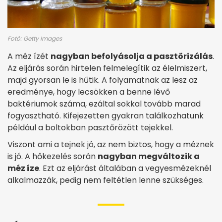
Fotó: Getty Images
A méz ízét
nagyban befolyásolja a pasztörizálás
.
Az eljárás során hirtelen felmelegítik az élelmiszert,
majd gyorsan le is hűtik. A folyamatnak az lesz az
eredménye, hogy lecsökken a benne lévő
baktériumok száma, ezáltal sokkal tovább marad
fogyasztható. Kifejezetten gyakran találkozhatunk
például a boltokban pasztőrözött tejekkel.
Viszont ami a tejnek jó, az nem biztos, hogy a méznek
is jó. A hőkezelés során
nagyban megváltozik a
méz íze
. Ezt az eljárást általában a vegyesmézeknél
alkalmazzák, pedig nem feltétlen lenne szükséges.