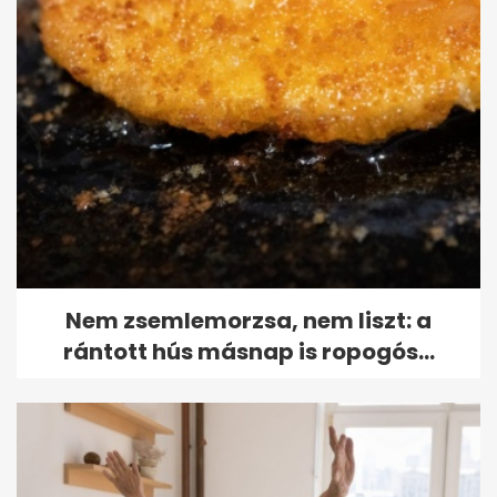
Nem zsemlemorzsa, nem liszt: a
rántott hús másnap is ropogós...