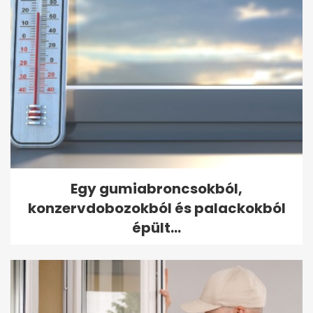
Egy gumiabroncsokból,
konzervdobozokból és palackokból
épült...