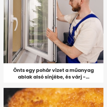
Önts egy pohár vizet a műanyag
ablak alsó sínjébe, és várj -...