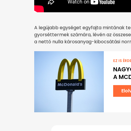
A legújabb egységet egyfajta mintának te
gyorséttermek számára, lévén az összeset
a nettó nulla károsanyag-kibocsátási no
EZ IS ÉRD
NAGYO
A MC
Elo