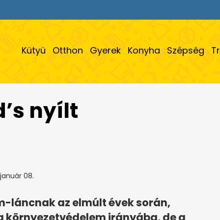
Kütyü
Otthon
Gyerek
Konyha
Szépség
T
’s nyílt
január 08.
em-láncnak az elmúlt évek során,
 a környezetvédelem irányába, de a