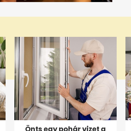
Önts egy pohár vizet a