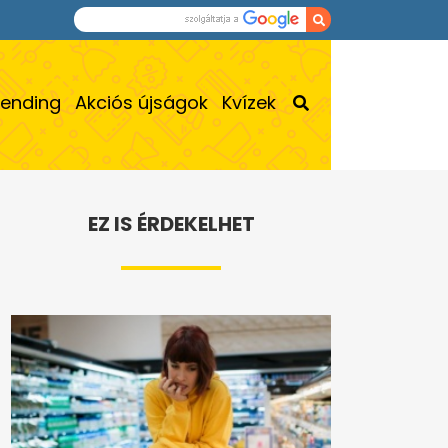
rending
Akciós újságok
Kvízek
EZ IS ÉRDEKELHET