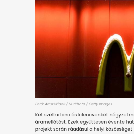
Fotó: Artur Widak / NurPhoto / Getty Images
Két szélturbina és kilencvenkét négyzetmé
áramellátást. Ezek együttesen évente hat
projekt során ráadásul a helyi közösséget i