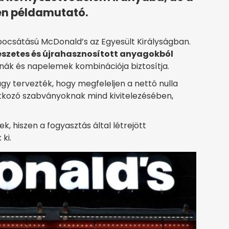
en példamutató.
ibocsátású McDonald’s az Egyesült Királyságban.
észetes és újrahasznosított anyagokból
binák és napelemek kombinációja biztosítja.
gy tervezték, hogy megfeleljen a nettó nulla
tkozó szabványoknak mind kivitelezésében,
, hiszen a fogyasztás által létrejött
ki.