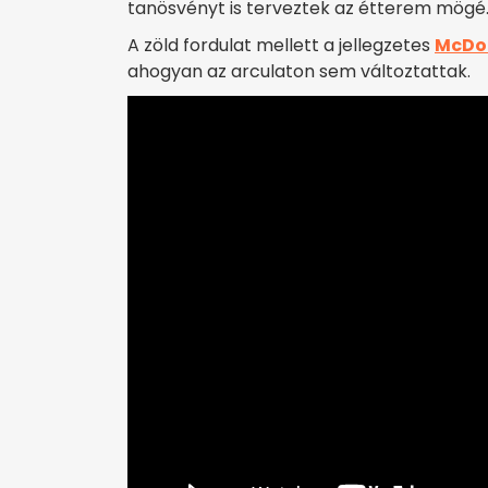
tanösvényt is terveztek az étterem mögé
A zöld fordulat mellett a jellegzetes
McDo
ahogyan az arculaton sem változtattak.