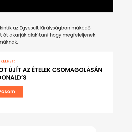
kintik az Egyesült Királyságban működő
 át akarják alakítani, hogy megfeleljenek
rmáknak.
EKELHET:
T ÚJÍT AZ ÉTELEK CSOMAGOLÁSÁN
DONALD’S
lvasom