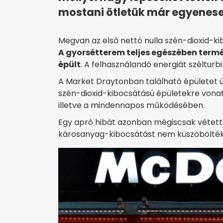
mostani ötletük már egyenes
Megvan az első nettó nulla szén-dioxid-k
A gyorsétterem teljes egészében term
épült
. A felhasználandó energiát széltur
A Market Draytonban található épületet ú
szén-dioxid-kibocsátású épületekre vona
illetve a mindennapos működésében.
Egy apró hibát azonban mégiscsak vétettek
károsanyag-kibocsátást nem küszöbölték 