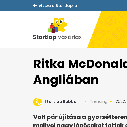
Vissza a Startlapra
Ritka McDonald
Angliában
Startlap Bubba
Trending
2022. 
Volt pár újítása a gyorsétter
mellyel nagy lépéseket tettek