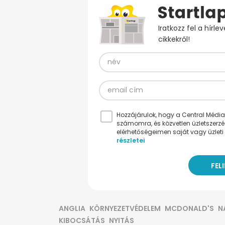
Iratkozz fel a hírl
cikkekről!
Hozzájárulok, hogy a Central Médiacs
számomra, és közvetlen üzletszerz
elérhetőségeimen saját vagy üzleti 
részletei
ANGLIA
KÖRNYEZETVÉDELEM
MCDONALD'S
N
KIBOCSÁTÁS
NYITÁS