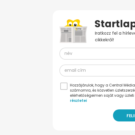
Iratkozz fel a hírl
cikkekről!
Hozzájárulok, hogy a Central Médiacs
számomra, és közvetlen üzletszerz
elérhetőségeimen saját vagy üzleti 
részletei