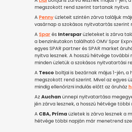
A
Lidl
boltjai is zárva lesznek május 1-jén
megszokott rend szerint tartanak nyitva.
A
Penny
üzleteit szintén zárva találjuk m
vasárnap a szokásos nyitvatartás szerint
A
Spar
és
Interspar
üzleteket is zárva ta
a benzinkutakon található OMV Spar Expre
egyes SPAR partner és SPAR market áruház
nyitva lesznek. A hosszú hétvége további
minden üzletük a szokásos nyitvatartási r
A
Tesco
boltjai is bezárnak május 1-jén, a
megszokott rend szerint. Mivel az egyes ü
mindig ellenőrizni indulás előtt az áruház
h
Az
Auchan
ünnepi nyitvatartása megegyez
jén zárva lesznek, a hosszú hétvége többi 
A
CBA, Príma
üzletek is zárva lesznek a 
hétvége többi napján már menetrend szeri