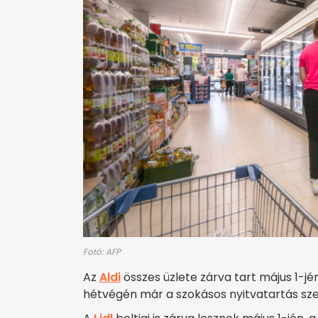
Fotó: AFP
Az
Aldi
összes üzlete zárva tart május 1-jé
hétvégén már a szokásos nyitvatartás szer