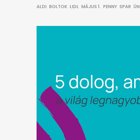
ALDI
BOLTOK
LIDL
MÁJUS 1.
PENNY
SPAR
ÜN