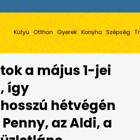
Kütyü
Otthon
Gyerek
Konyha
Szépség
T
tok a május 1-jei
, így
 hosszú hétvégén
a Penny, az Aldi, a