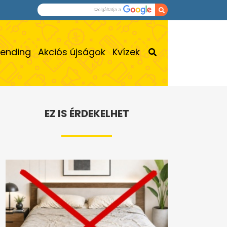
rending
Akciós újságok
Kvízek
EZ IS ÉRDEKELHET