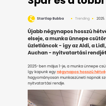
Spar és a többi
Startlap Bubba
Trending
2025. 
Újabb négynapos hosszú hétvé
elseje, a munka ünnepe csütör
üzletláncok - így az Aldi, a Lidl
Auchan - nyitvatartási rendjét 
2025-ben május 1-je, a munka ünnepe csüt
így kapunk egy
négynapos hosszú hétvé
hagyományosan munkaszüneti napnak számí
nyitvatartási rendje.