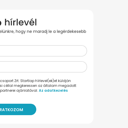
evelünkre, hogy ne maradj le a legérdekesebb
oport Zrt. Startlap hírlevel(ek)et küldjön
ési céllal megkeressen az általam megadott
partnerei ajánlatával.
Az adatkezelés