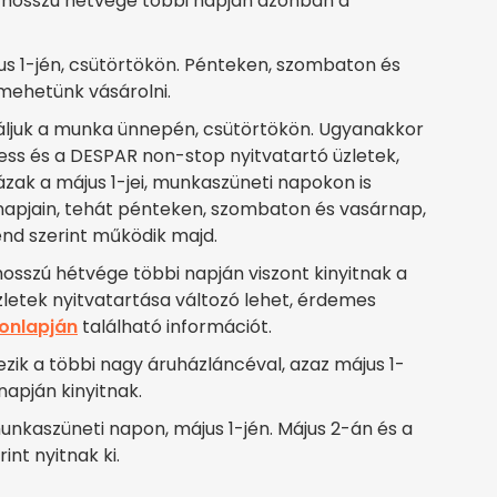
, a hosszú hétvége többi napján azonban a
ájus 1-jén, csütörtökön. Pénteken, szombaton és
 mehetünk vásárolni.
láljuk a munka ünnepén, csütörtökön. Ugyanakkor
ss és a DESPAR non-stop nyitvatartó üzletek,
ak a május 1-jei, munkaszüneti napokon is
 napjain, tehát pénteken, szombaton és vasárnap,
end szerint működik majd.
 hosszú hétvége többi napján viszont kinyitnak a
zletek nyitvatartása változó lehet, érdemes
onlapján
található információt.
ik a többi nagy áruházláncéval, azaz május 1-
napján kinyitnak.
munkaszüneti napon, május 1-jén. Május 2-án és a
nt nyitnak ki.