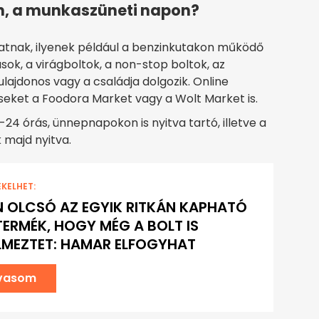
én, a munkaszüneti napon?
thatnak, ilyenek például a benzinkutakon működő
sok, a virágboltok, a non-stop boltok, az
ulajdonos vagy a családja dolgozik. Online
seket a Foodora Market vagy a Wolt Market is.
-24 órás, ünnepnapokon is nyitva tartó, illetve a
 majd nyitva.
EKELHET:
 OLCSÓ AZ EGYIK RITKÁN KAPHATÓ
TERMÉK, HOGY MÉG A BOLT IS
LMEZTET: HAMAR ELFOGYHAT
lvasom