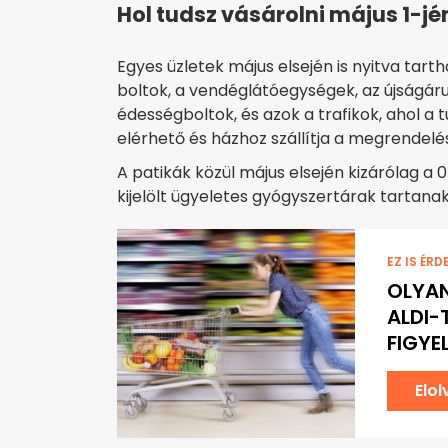
Hol tudsz vásárolni május 1-j
Egyes üzletek május elsején is nyitva tar
boltok, a vendéglátóegységek, az újságáru
édességboltok, és azok a trafikok, ahol a t
elérhető és házhoz szállítja a megrendelé
A patikák közül május elsején kizárólag a 0
kijelölt ügyeletes gyógyszertárak tartanak
EZ IS ÉRD
OLYAN
ALDI-
FIGYE
Elo