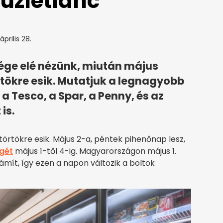
 üzletlánc
április 28.
ge elé nézünk, miután május
tökre esik. Mutatjuk a legnagyobb
, a Tesco, a Spar, a Penny, és az
is.
örtökre esik. Május 2-a, péntek pihenőnap lesz,
gét
május 1-től 4-ig. Magyarországon május 1.
t, így ezen a napon változik a boltok