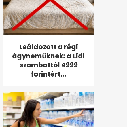
Leáldozott a régi
ágyneműknek: a Lidl
szombattól 4999
forintért...