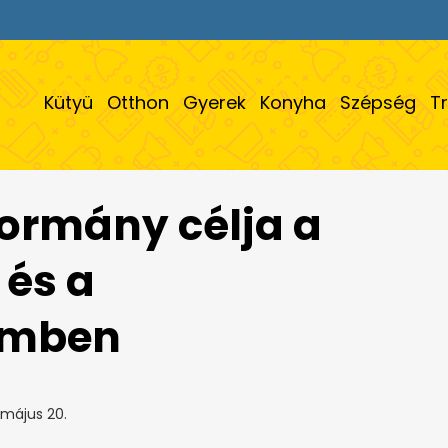
Kütyü
Otthon
Gyerek
Konyha
Szépség
T
kormány célja a
 és a
emben
 május 20.