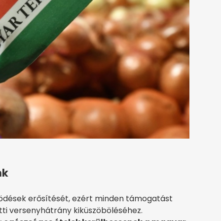
nk
ödések erősítését, ezért minden támogatást
i versenyhátrány kiküszöböléséhez.