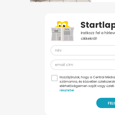
Iratkozz fel a hírl
cikkekről!
Hozzájárulok, hogy a Central Médiacs
számomra, és közvetlen üzletszerz
elérhetőségeimen saját vagy üzleti 
részletei