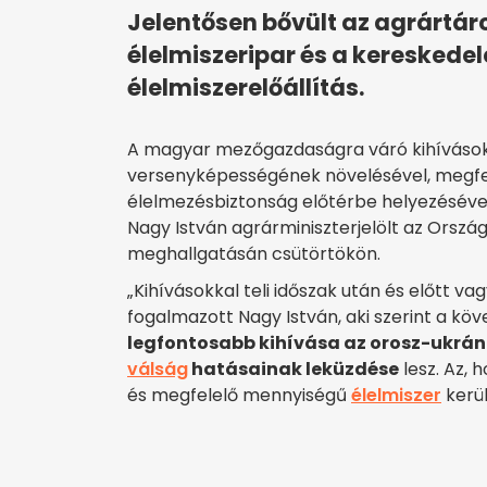
Jelentősen bővült az agrártár
élelmiszeripar és a kereskedelem
élelmiszerelőállítás.
A magyar mezőgazdaságra váró kihívások
versenyképességének növelésével, megfe
élelmezésbiztonság előtérbe helyezésével 
Nagy István agrárminiszterjelölt az Orszá
meghallgatásán csütörtökön.
„Kihívásokkal teli időszak után és előtt v
fogalmazott Nagy István, aki szerint a k
legfontosabb kihívása az orosz-ukrán
válság
hatásainak leküzdése
lesz. Az,
és megfelelő mennyiségű
élelmiszer
kerül