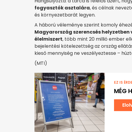
Hangsúlyozta: a tárca is felelős azért, hog
fogyasztók asztalára
, és célnak nevez
és környezetbarát legyen.
A háború véleménye szerint komoly éhezé
Magyarország szerencsés helyzetben 
élelmiszert
, több mint 20 millió ember e
bejelentési kötelezettség az ország ellát
kieső mennyiség ne veszélyeztesse – húzta
(MTI)
EZ IS ÉRD
MÉG H
Elo