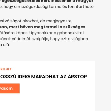
y
egészséges ételek kerülhessenek a magyar
te, hogy a mezőgazdasági termelés fenntartható
si válságot okozhat, de megjegyezte,
van, mert bőven megtermeli a szükséges
llátására képes. Ugyanakkor a gabonakiviteli
ásának védelmét szolgálja, hogy ezt a világban
 alá.
EKELHET:
OSSZÚ IDEIG MARADHAT AZ ÁRSTOP
lvasom