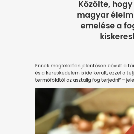
Közölte, hogy
magyar élelm
emelése a fo
kiskere
Ennek megfelelően jelentősen bővült a tár
és a kereskedelem is ide került, ezzel a te
termőföldtől az asztalig fog terjedni” – jele