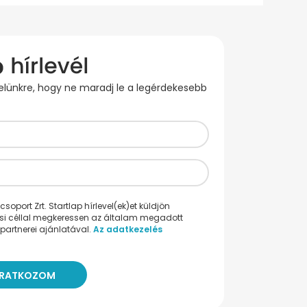
evelünkre, hogy ne maradj le a legérdekesebb
oport Zrt. Startlap hírlevel(ek)et küldjön
ési céllal megkeressen az általam megadott
partnerei ajánlatával.
Az adatkezelés