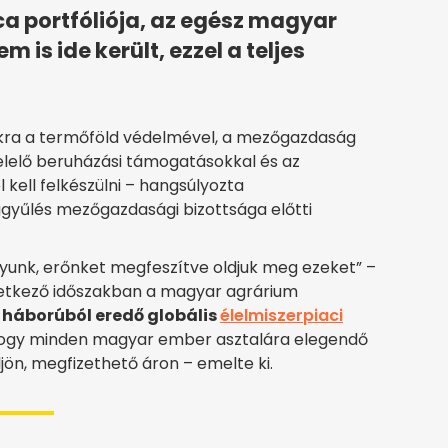
ca portfóliója, az egész magyar
 is ide került, ezzel a teljes
ra a termőföld védelmével, a mezőgazdaság
lelő beruházási támogatásokkal és az
kell felkészülni – hangsúlyozta
ggyűlés mezőgazdasági bizottsága előtti
agyunk, erőnket megfeszítve oldjuk meg ezeket” –
övetkező időszakban a magyar agrárium
 háborúból eredő globális
élelmiszerpiaci
 hogy minden magyar ember asztalára elegendő
jön, megfizethető áron – emelte ki.