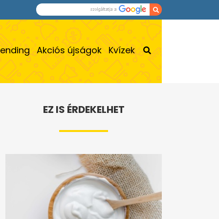
rending
Akciós újságok
Kvízek
EZ IS ÉRDEKELHET