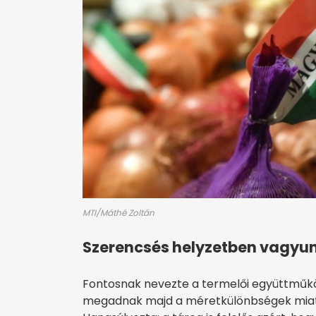
MTI/Máthé Zoltán
Szerencsés helyzetben vagyu
Fontosnak nevezte a termelői együttműk
megadnak majd a méretkülönbségek miatt