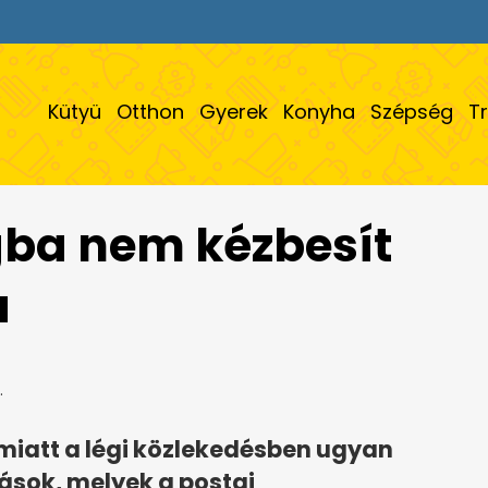
Kütyü
Otthon
Gyerek
Konyha
Szépség
T
gba nem kézbesít
a
.
miatt a légi közlekedésben ugyan
ások, melyek a postai