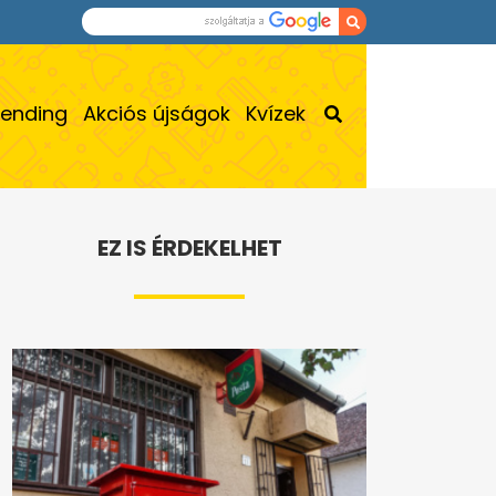
rending
Akciós újságok
Kvízek
EZ IS ÉRDEKELHET