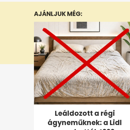
1
minute,
AJÁNLJUK MÉG:
53
seconds
Volume
0%
Leáldozott a régi
ágyneműknek: a Lidl