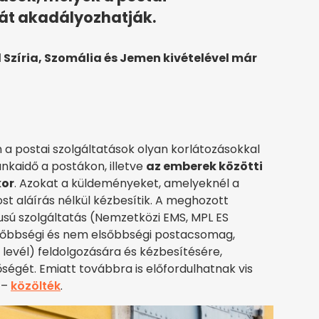
át akadályozhatják.
 Szíria, Szomália és Jemen kivételével már
a postai szolgáltatások olyan korlátozásokkal
kaidő a postákon, illetve
az emberek közötti
kor
. Azokat a küldeményeket, amelyeknél a
st aláírás nélkül kézbesítik. A meghozott
sú szolgáltatás (Nemzetközi EMS, MPL ES
őbbségi és nem elsőbbségi postacsomag,
levél) feldolgozására és kézbesítésére,
őségét. Emiatt továbbra is előfordulhatnak vis
 –
közölték
.