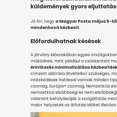
küldemények gyors eljuttatás
Jó hír, hogy
a Magyar Posta május 5-től
mindenhová kézbesít.
Előfordulhatnak késések
A járvány időszakában egyes országokban 
működnek, mint például a csökkentett mun
érintkezés minimalizálása kézbesítés
címzett aláírása átvételkor szükséges, mo
intézkedések hatással vannak minden típu
csomag, Európa+ csomag, Nemzetközi els
nemzetközi elsőbbségi és nem elsőbbségi 
valamint befolyásolják a szolgáltatás min
maior helyzetek az átfutási időket illetően