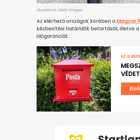
Illusztráció: Getty Images
Az elérhető országok körében a
Magyar 
kézbesítési határidők betartását, illetv
időgaranciát.
EZ IS ÉRD
MEGSZ
VÉDET
Elo