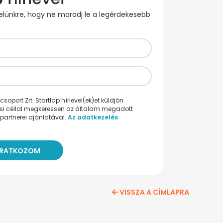
evelünkre, hogy ne maradj le a legérdekesebb
oport Zrt. Startlap hírlevel(ek)et küldjön
ési céllal megkeressen az általam megadott
partnerei ajánlatával.
Az adatkezelés
VISSZA A CÍMLAPRA