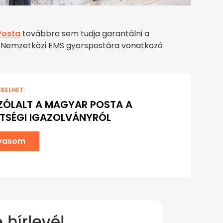
Posta
továbbra sem tudja garantálni a
e a Nemzetközi EMS gyorspostára vonatkozó
EKELHET:
ÓLALT A MAGYAR POSTA A
TSÉGI IGAZOLVÁNYRÓL
lvasom