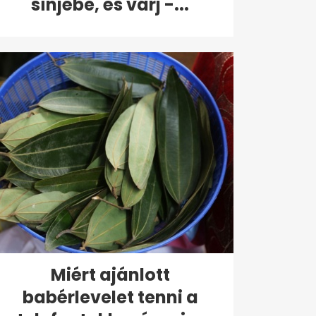
sínjébe, és várj -...
Miért ajánlott
babérlevelet tenni a