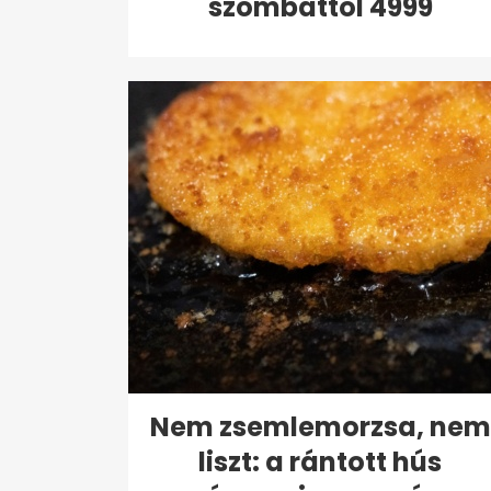
szombattól 4999
forintért...
Nem zsemlemorzsa, nem
liszt: a rántott hús