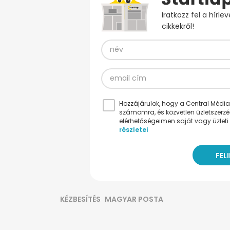
Iratkozz fel a hírl
cikkekről!
Hozzájárulok, hogy a Central Médiacs
számomra, és közvetlen üzletszerz
elérhetőségeimen saját vagy üzleti 
részletei
KÉZBESÍTÉS
MAGYAR POSTA