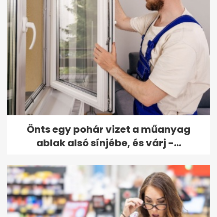
Önts egy pohár vizet a műanyag
ablak alsó sínjébe, és várj -...