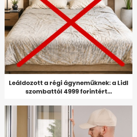
Leáldozott a régi ágyneműknek: a Lidl
szombattól 4999 forintért...