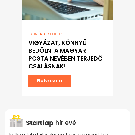
EZ IS ÉRDEKELHET:
VIGYÁZAT, KÖNNYŰ
BEDŐLNI A MAGYAR
POSTA NEVÉBEN TERJEDŐ
CSALÁSNAK!
Elolvasom
Iratkozz fel a hírlevelünkre, hogy ne maradj le a