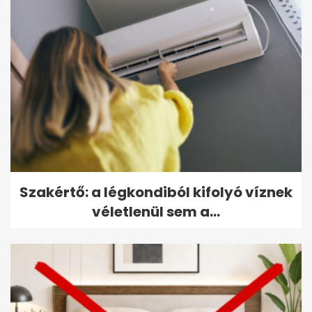
Szakértő: a légkondiból kifolyó víznek
véletlenül sem a...