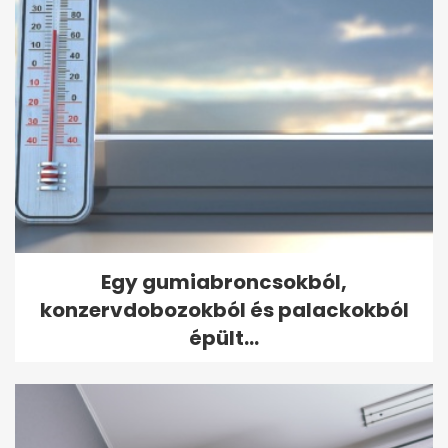
Egy gumiabroncsokból,
konzervdobozokból és palackokból
épült...