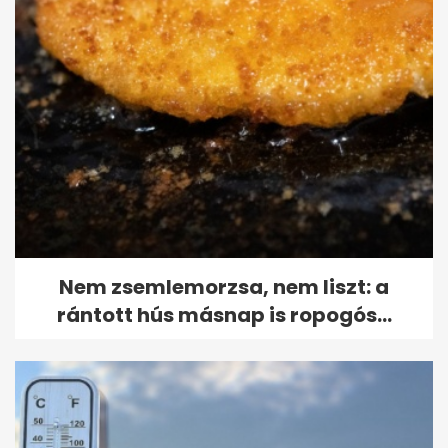
Nem zsemlemorzsa, nem liszt: a
rántott hús másnap is ropogós...