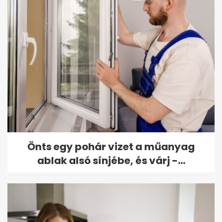
Önts egy pohár vizet a műanyag
ablak alsó sínjébe, és várj -...