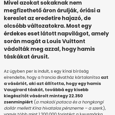
Mivel azokat sokaknak nem
megfizethető áron árulják, óriási a
kereslet az eredetire hajazó, de
olcsóbb változatokra. Most egy
érdekes eset látott napvilágot, amely
során magát a Louis Vuittont
vádolták meg azzal, hogy hamis
táskákat árusít.
Az ügyben per is indult, s egy kínai bíróság
elrendelte, hogy a francia divatház kártalanítsa
azt
a vásárlót, aki azt állította, hogy egy hamis
Vaugirard táskát, továbbá egy kisebb
kiegészítőt vásárolt mintegy 22.350
zsenminpiért
(
a makaói pataca és a hongkongi
dollár mellett Kína hivatalos pénzneme – a szerk.
),
vagyis több mint 1.200.000 forintért a luxusmárka