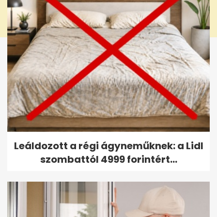
Leáldozott a régi ágyneműknek: a Lidl
szombattól 4999 forintért...