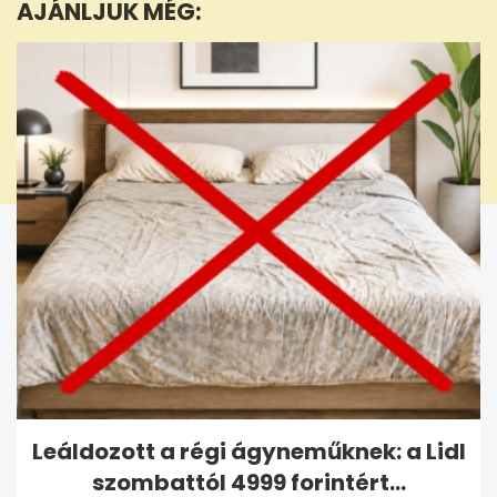
AJÁNLJUK MÉG:
25
seconds
Leáldozott a régi ágyneműknek: a Lidl
szombattól 4999 forintért...