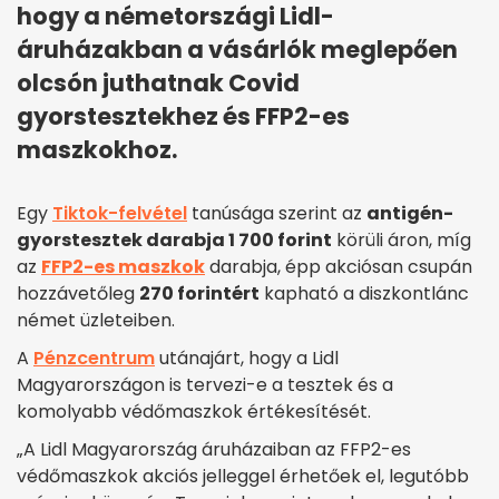
hogy a németországi Lidl-
áruházakban a vásárlók meglepően
olcsón juthatnak Covid
gyorstesztekhez és FFP2-es
maszkokhoz.
Egy
Tiktok-felvétel
tanúsága szerint az
antigén-
gyorstesztek darabja 1 700 forint
körüli áron, míg
az
FFP2-es maszkok
darabja, épp akciósan csupán
hozzávetőleg
270 forintért
kapható a diszkontlánc
német üzleteiben.
A
Pénzcentrum
utánajárt, hogy a Lidl
Magyarországon is tervezi-e a tesztek és a
komolyabb védőmaszkok értékesítését.
„A Lidl Magyarország áruházaiban az FFP2-es
védőmaszkok akciós jelleggel érhetőek el, legutóbb