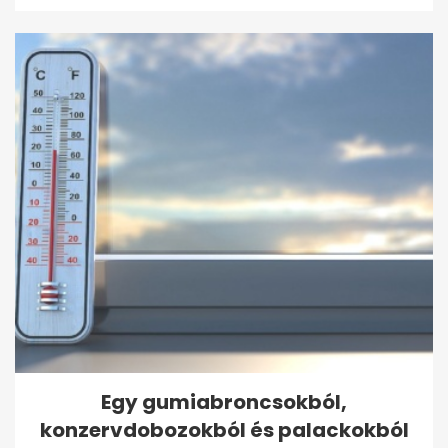
Egy gumiabroncsokból,
konzervdobozokból és palackokból