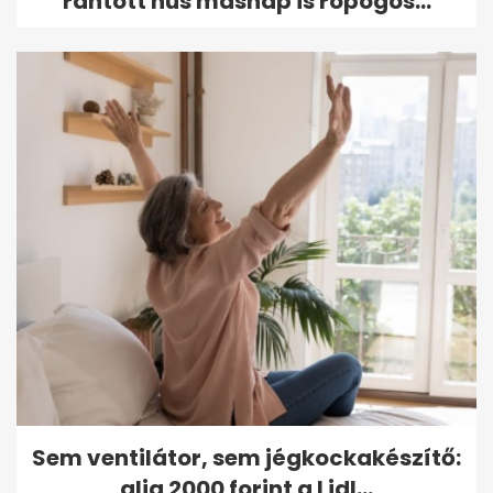
rántott hús másnap is ropogós...
Sem ventilátor, sem jégkockakészítő:
alig 2000 forint a Lidl...