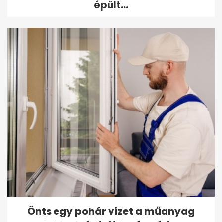
épült...
Önts egy pohár vizet a műanyag