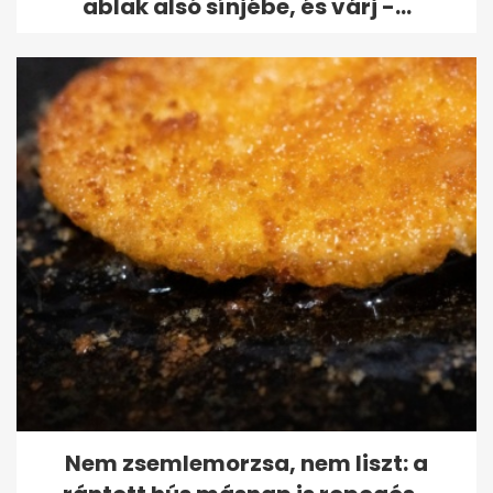
ablak alsó sínjébe, és várj -...
Nem zsemlemorzsa, nem liszt: a