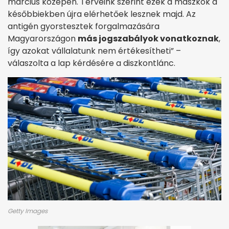
március közepén. Terveink szerint ezek a maszkok a
későbbiekben újra elérhetőek lesznek majd. Az
antigén gyorstesztek forgalmazására
Magyarországon
más jogszabályok vonatkoznak
,
így azokat vállalatunk nem értékesítheti” –
válaszolta a lap kérdésére a diszkontlánc.
Getty Images