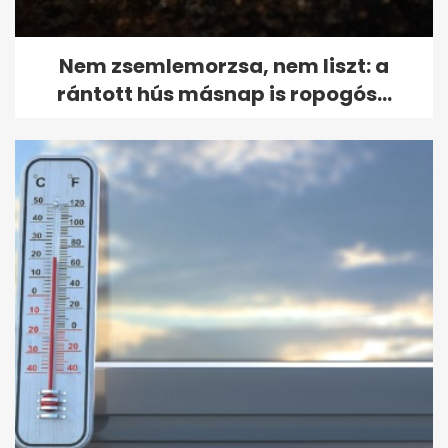
Nem zsemlemorzsa, nem liszt: a
rántott hús másnap is ropogós...