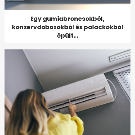
Egy gumiabroncsokból,
konzervdobozokból és palackokból
épült...