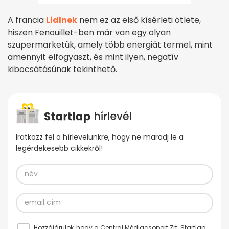
A francia
Lidlnek
nem ez az első kísérleti ötlete,
hiszen Fenouillet-ben már van egy olyan
szupermarketük, amely több energiát termel, mint
amennyit elfogyaszt, és mint ilyen, negatív
kibocsátásúnak tekinthető.
Iratkozz fel a hírlevelünkre, hogy ne maradj le a
legérdekesebb cikkekről!
Hozzájárulok, hogy a Central Médiacsoport Zrt. Startlap