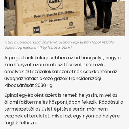
A Lidl a franciaországi Épinél városában egy tisztán fából készülő
üzletet fog felépíteni (kép forrása: Lidl.fr)
A projektnek különösebben az ad hangsúlyt, hogy a
kormányzat azon erőfeszítéseivel találkozik,
amelyek 40 százalékkal szeretnék csökkenteni az
üvegházhatást okozó gázok franciaországi
kibocsátását 2030-ig.
Épinal egyébként azért is remek helyszín, mivel az
állami fakitermelés központjában fekszik. Ráadásul a
természettől az üzlet építése során már nem
vesznek el területet, mivel azt egy nyomda helyére
fogják felhúzni.