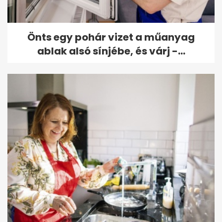
Önts egy pohár vizet a műanyag
ablak alsó sínjébe, és várj -...