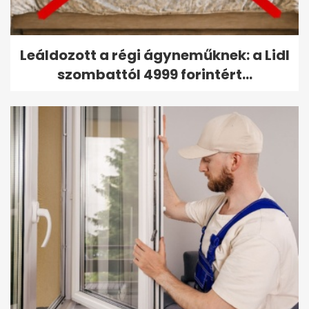
Leáldozott a régi ágyneműknek: a Lidl
szombattól 4999 forintért...