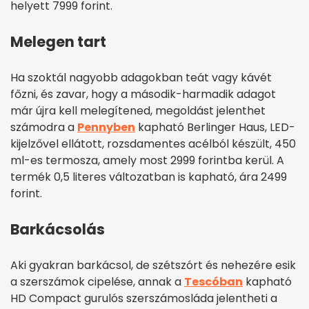
helyett 7999 forint.
Melegen tart
Ha szoktál nagyobb adagokban teát vagy kávét
főzni, és zavar, hogy a második-harmadik adagot
már újra kell melegítened, megoldást jelenthet
számodra a
Pennyben
kapható Berlinger Haus, LED-
kijelzővel ellátott, rozsdamentes acélból készült, 450
ml-es termosza, amely most 2999 forintba kerül. A
termék 0,5 literes változatban is kapható, ára 2499
forint.
Barkácsolás
Aki gyakran barkácsol, de szétszórt és nehezére esik
a szerszámok cipelése, annak a
Tescóban
kapható
HD Compact gurulós szerszámosláda jelentheti a