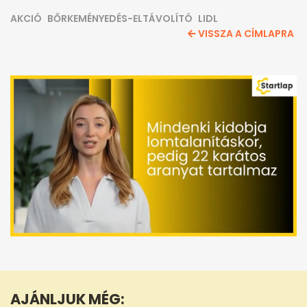
AKCIÓ
BŐRKEMÉNYEDÉS-ELTÁVOLÍTÓ
LIDL
VISSZA A CÍMLAPRA
0
seconds
of
1
minute,
AJÁNLJUK MÉG:
16
seconds