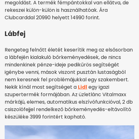
megoldást. A termék fémpántokkal van ellátva, de
rekeszei külön-külön is használhatóak. Ára
Clubcarddal 20990 helyett 14990 forint.
Lábfej
Rengeteg felnőtt életét keserítik meg az elsősorban
a lábfején kialakuló bőrkeményedések, de nincs
mindenkinek pénze-ideje pedikűrös segítségét
igénybe venni, mások viszont pusztán lustaságból
nem keresnek fel problémájukkal egy szakembert.
Nekik kínál most segítséget a
Lidl
egy igazi
szupertermék formájában. Az üzletlánc Vitalmaxx
márkájú, elemes, automatikus elszívófunkcióval, 2 db
csiszolófejjel rendelkező bőrkeményedés-eltávolító
készüléke 3999 forintért kapható.