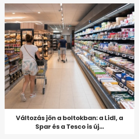
Változás jön a boltokban: a Lidl, a
Spar és a Tesco is új...