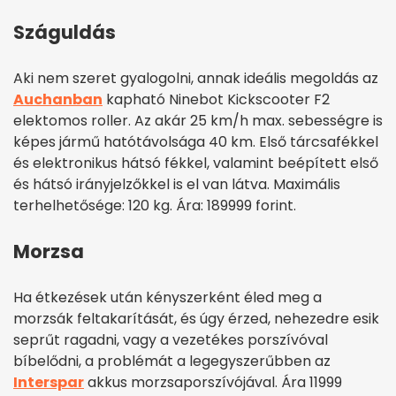
Száguldás
Aki nem szeret gyalogolni, annak ideális megoldás az
Auchanban
kapható Ninebot Kickscooter F2
elektomos roller. Az akár 25 km/h max. sebességre is
képes jármű hatótávolsága 40 km. Első tárcsafékkel
és elektronikus hátsó fékkel, valamint beépített első
és hátsó irányjelzőkkel is el van látva. Maximális
terhelhetősége: 120 kg. Ára: 189999 forint.
Morzsa
Ha étkezések után kényszerként éled meg a
morzsák feltakarítását, és úgy érzed, nehezedre esik
seprűt ragadni, vagy a vezetékes porszívóval
bíbelődni, a problémát a legegyszerűbben az
Interspar
akkus morzsaporszívójával. Ára 11999