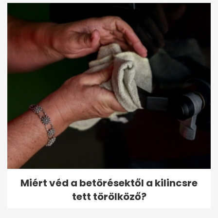
Miért véd a betörésektől a kilincsre
tett törölköző?