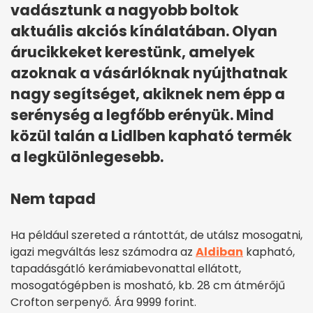
vadásztunk a nagyobb boltok
aktuális akciós kínálatában. Olyan
árucikkeket kerestünk, amelyek
azoknak a vásárlóknak nyújthatnak
nagy segítséget, akiknek nem épp a
serénység a legfőbb erényük. Mind
közül talán a Lidlben kapható termék
a legkülönlegesebb.
Nem tapad
Ha például szereted a rántottát, de utálsz mosogatni,
igazi megváltás lesz számodra az
Aldiban
kapható,
tapadásgátló kerámiabevonattal ellátott,
mosogatógépben is mosható, kb. 28 cm átmérőjű
Crofton serpenyő. Ára 9999 forint.