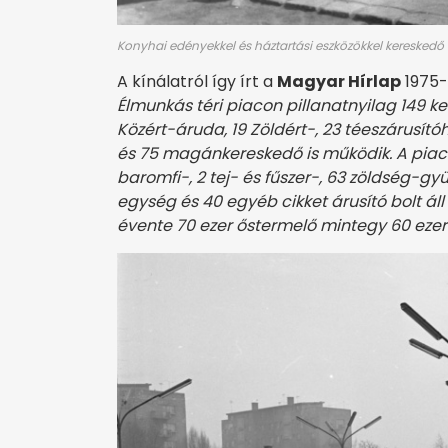
Konyhai edényekkel és háztartási eszközökkel kereskedő 
A kínálatról így írt a
Magyar Hírlap
1975-
Élmunkás téri piacon pillanatnyilag 149 k
Közért-áruda, 19 Zöldért-, 23 téeszárusítóh
és 75 magánkereskedő is működik. A piacon
baromfi-, 2 tej- és fűszer-, 63 zöldség-gy
egység és 40 egyéb cikket árusító bolt áll
évente 70 ezer őstermelő mintegy 60 ezer