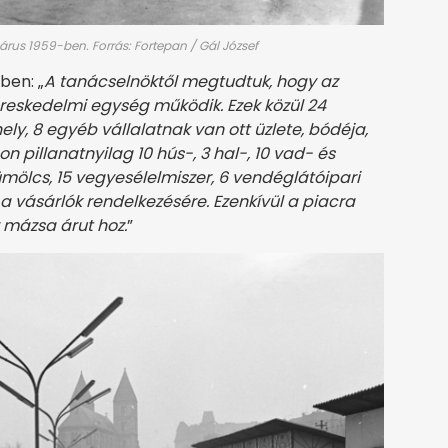
árus 1959-ben. Forrás: Fortepan / Gál József
ben: „
A tanácselnöktől megtudtuk, hogy az
ereskedelmi egység működik. Ezek közül 24
ely, 8 egyéb vállalatnak van ott üzlete, bódéja,
 pillanatnyilag 10 hús-, 3 hal-, 10 vad- és
ümölcs, 15 vegyesélelmiszer, 6 vendéglátóipari
 a vásárlók rendelkezésére. Ezenkívül a piacra
 mázsa árut hoz.
”