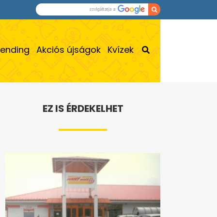
rending
Akciós újságok
Kvízek
EZ IS ÉRDEKELHET