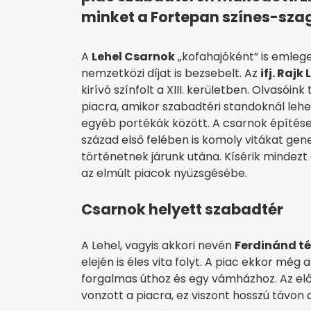
minket a Fortepan színes-szag
A
Lehel Csarnok
„kofahajóként” is emlege
nemzetközi díjat is bezsebelt. Az
ifj. Rajk
kirívó színfolt a XIII. kerületben. Olvasói
piacra, amikor szabadtéri standoknál lehe
egyéb portékák között. A csarnok építés
század első felében is komoly vitákat gene
történetnek járunk utána. Kísérik mindezt
az elmúlt piacok nyüzsgésébe.
Csarnok helyett szabadtér
A Lehel, vagyis akkori nevén
Ferdinánd té
elején is éles vita folyt. A piac ekkor még 
forgalmas úthoz és egy vámházhoz. Az elő
vonzott a piacra, ez viszont hosszú távon 