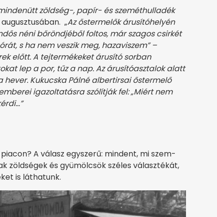
mindenütt zöldség-, papír- és szeméthulladék
 augusztusában. „
Az őstermelők árusítóhelyén
dős néni bőröndjéből foltos, már szagos csirkét
t órát, s ha nem veszik meg, hazaviszem” –
 előtt. A tejtermékeket árusító sorban
okat lep a por, tűz a nap. Az árusítóasztalok alatt
 hever. Kukucska Pálné albertirsai őstermelő
mberei igazoltatásra szólítják fel: „Miért nem
kérdi…”
 piacon? A válasz egyszerű: mindent, mi szem-
ak zöldségek és gyümölcsök széles választékát,
ket is láthatunk.