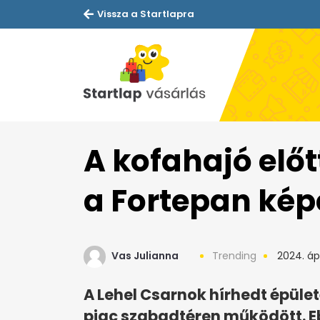
Vissza a Startlapra
A kofahajó előtt
a Fortepan kép
Vas Julianna
Trending
2024. ápri
A Lehel Csarnok hírhedt épület
piac szabadtéren működött. E