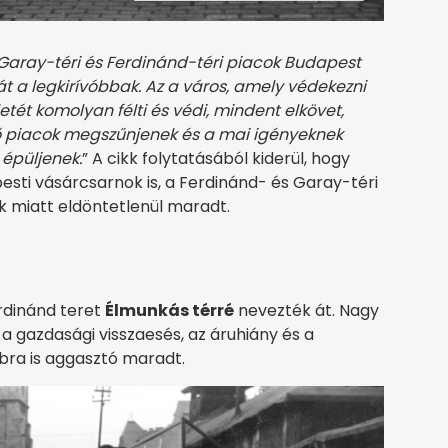
Garay-téri és Ferdinánd-téri piacok Budapest
át a legkirívóbbak. Az a város, amely védekezni
tét komolyan félti és védi, mindent elkövet,
ő piacok megszűnjenek és a mai igényeknek
 épüljenek.
” A cikk folytatásából kiderül, hogy
sti vásárcsarnok is, a Ferdinánd- és Garay-téri
 miatt eldöntetlenül maradt.
rdinánd teret
Élmunkás térré
nevezték át. Nagy
 gazdasági visszaesés, az áruhiány és a
bra is aggasztó maradt.