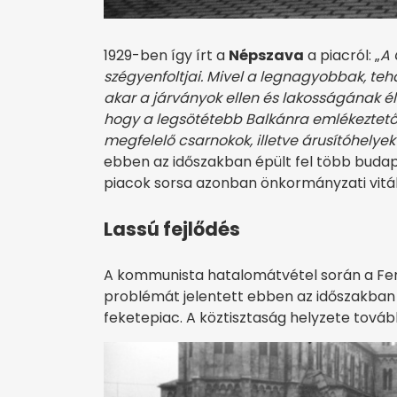
1929-ben így írt a
Népszava
a piacról: „
A 
szégyenfoltjai. Mivel a legnagyobbak, teh
akar a járványok ellen és lakosságának éle
hogy a legsötétebb Balkánra emlékeztet
megfelelő csarnokok, illetve árusítóhelyek
ebben az időszakban épült fel több budape
piacok sorsa azonban önkormányzati viták
Lassú fejlődés
A kommunista hatalomátvétel során a Fe
problémát jelentett ebben az időszakban a
feketepiac. A köztisztaság helyzete továb