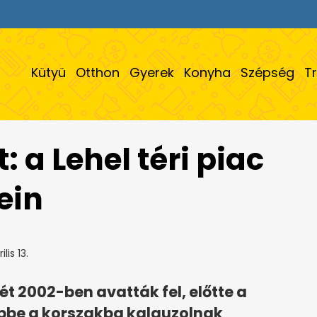
Kütyü
Otthon
Gyerek
Konyha
Szépség
T
: a Lehel téri piac
ein
lis 13.
ét 2002-ben avatták fel, előtte a
bbe a korszakba kalauzolnak