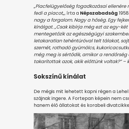
„
Piacfelügyelőség fogadkozásai ellenére 
fedi a piacot
„, írta a
Népszabadság
1958
nagy a forgalom. Nagy a hőség. Egy fejken
kínálgat. „Csak kibírja még ezt az egy-ké
mentegetőzik az egészségügyi szakemberek
letakaratlan tehéntúróval telt tálakat, sajt
szemét, rothadó gyümölcs, kukoricacsutka
még meg is sértődik, amikor a rendőrség e
takarítottak azok, akik előttünk voltak?” – 
Sokszínű kínálat
De mégis mit lehetett kapni régen a Lehel
szájnak ingere. A Fortepan képein nem cs
hanem élő állatokat és korabeli divatcikke