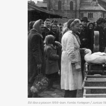
Élő liba a piacon 1956-ban. Forrás: Fortepan / Juricza Ti