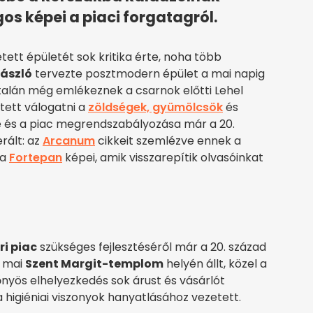
os képei a piaci forgatagról.
tett épületét sok kritika érte, noha több
 László
tervezte posztmodern épület a mai napig
nk talán még emlékeznek a csarnok előtti Lehel
tett válogatni a
zöldségek, gyümölcsök
és
e és a piac megrendszabályozása már a 20.
rált: az
Arcanum
cikkeit szemlézve ennek a
 a
Fortepan
képei, amik visszarepítik olvasóinkat
ri piac
szükséges fejlesztéséről már a 20. század
a mai
Szent Margit-templom
helyén állt, közel a
nyös elhelyezkedés sok árust és vásárlót
a higiéniai viszonyok hanyatlásához vezetett.