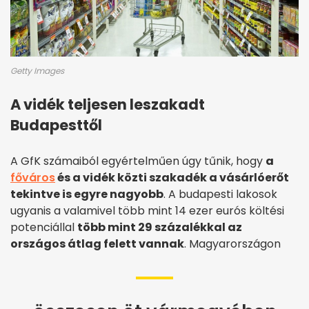
Getty Images
A vidék teljesen leszakadt
Budapesttől
A GfK számaiból egyértelműen úgy tűnik, hogy
a
főváros
és a vidék közti szakadék a vásárlóerőt
tekintve is egyre nagyobb
. A budapesti lakosok
ugyanis a valamivel több mint 14 ezer eurós költési
potenciállal
több mint 29 százalékkal az
országos átlag felett vannak
. Magyarországon