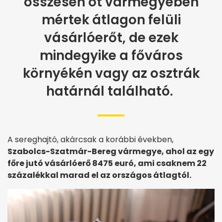
összesen öt vármegyében
mértek átlagon felüli
vásárlóerőt, de ezek
mindegyike a főváros
környékén vagy az osztrák
határnál található.
A sereghajtó, akárcsak a korábbi években,
Szabolcs-Szatmár-Bereg vármegye, ahol az egy
főre jutó vásárlóerő 8475 euró, ami csaknem 22
százalékkal marad el az országos átlagtól.