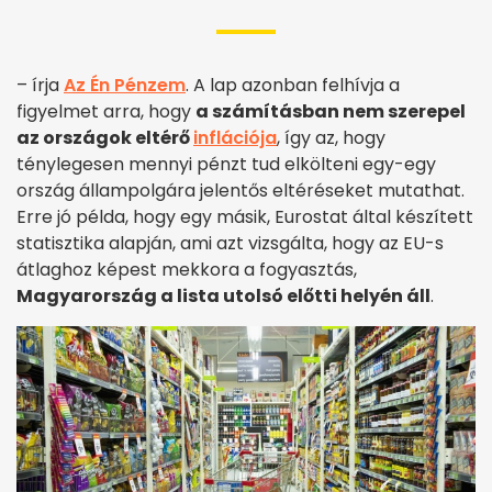
– írja
Az Én Pénzem
. A lap azonban felhívja a
figyelmet arra, hogy
a számításban nem szerepel
az országok eltérő
inflációja
, így az, hogy
ténylegesen mennyi pénzt tud elkölteni egy-egy
ország állampolgára jelentős eltéréseket mutathat.
Erre jó példa, hogy egy másik, Eurostat által készített
statisztika alapján, ami azt vizsgálta, hogy az EU-s
átlaghoz képest mekkora a fogyasztás,
Magyarország a lista utolsó előtti helyén áll
.