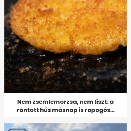
Nem zsemlemorzsa, nem liszt: a
rántott hús másnap is ropogós...