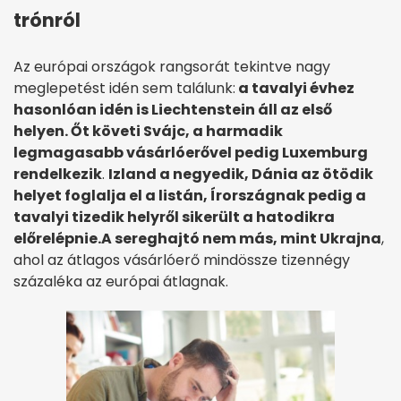
trónról
Az európai országok rangsorát tekintve nagy
meglepetést idén sem találunk:
a tavalyi évhez
hasonlóan idén is Liechtenstein áll az első
helyen. Őt követi Svájc, a harmadik
legmagasabb vásárlóerővel pedig Luxemburg
rendelkezik
.
Izland a negyedik, Dánia az ötödik
helyet foglalja el a listán, Írországnak pedig a
tavalyi tizedik helyről sikerült a hatodikra
előrelépnie.
A sereghajtó nem más, mint Ukrajna
,
ahol az átlagos vásárlóerő mindössze tizennégy
százaléka az európai átlagnak.