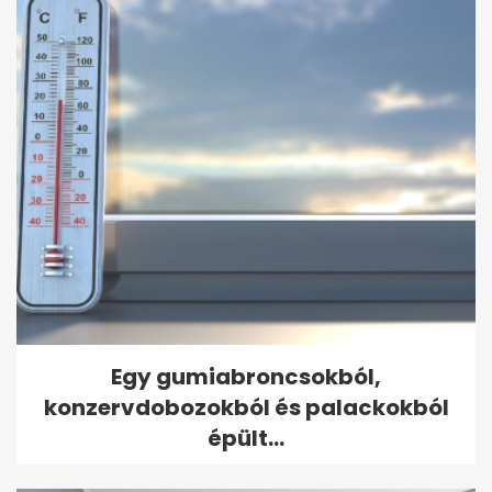
Egy gumiabroncsokból,
konzervdobozokból és palackokból
épült...