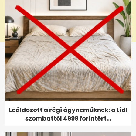
Leáldozott a régi ágyneműknek: a Lidl
szombattól 4999 forintért...