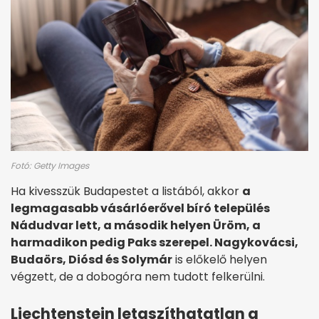
Fotó: Getty Images
Ha kivesszük Budapestet a listából, akkor
a
legmagasabb vásárlóerővel bíró település
Nádudvar lett, a második helyen Üröm, a
harmadikon pedig Paks szerepel. Nagykovácsi,
Budaörs, Diósd és Solymár
is előkelő helyen
végzett, de a dobogóra nem tudott felkerülni.
Liechtenstein letaszíthatatlan a