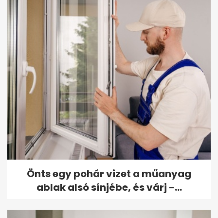
Önts egy pohár vizet a műanyag
ablak alsó sínjébe, és várj -...