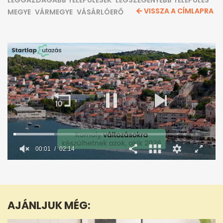
LEGGAZDAGABB TELEPÜLÉSEK
LEGSZEGÉNYEBB TELEPÜLÉS
VISSZA A CÍMLAPRA
MEGYE
VÁRMEGYE
VÁSÁRLÓERŐ
0
seconds
of
2
minutes,
AJÁNLJUK MÉG:
14
seconds