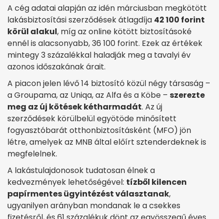
A cég adatai alapján az idén márciusban megkötött
lakásbiztosítási szerződések átlagdíja
42 100 forint
körül alakul
, míg az online kötött biztosításoké
ennél is alacsonyabb, 36 100 forint. Ezek az értékek
mintegy 3 százalékkal haladják meg a tavalyi év
azonos időszakának árait.
A piacon jelen lévő 14 biztosító közül négy társaság –
a Groupama, az Uniqa, az Alfa és a Köbe –
szerezte
meg az új kötések kétharmadát
. Az új
szerződések körülbelül egyötöde minősített
fogyasztóbarát otthonbiztosításként (MFO) jön
létre, amelyek az MNB által előírt sztenderdeknek is
megfelelnek.
A lakástulajdonosok tudatosan élnek a
kedvezmények lehetőségével:
tízből kilencen
papírmentes ügyintézést választanak
,
ugyanilyen arányban mondanak le a csekkes
fizetésről, és 61 százalékuk dönt az egyösszegű éves