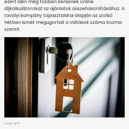
ezért idén még többen keresnek online
díjkalkulátorokat az ajánlatok összehasonlításához. A
tavalyi kampány tapasztalatai alapján az utolsó
hétben ismét megugorhat a váltások száma Kozma
szerint.
Fotó: AFP