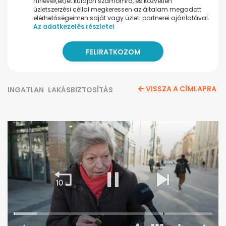
hírlevel(ek)et küldjön számomra, és közvetlen
üzletszerzési céllal megkeressen az általam megadott
elérhetőségeimen saját vagy üzleti partnerei ajánlatával.
Az adatkezelés részletei
VISSZA A CÍMLAPRA
INGATLAN
LAKÁSBIZTOSÍTÁS