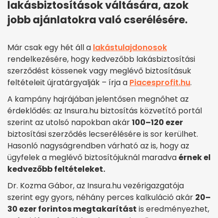
lakásbiztosítások váltására, azok
jobb ajánlatokra való cserélésére.
Már csak egy hét áll a
lakástulajdonosok
rendelkezésére, hogy kedvezőbb lakásbiztosítási
szerződést kössenek vagy meglévő biztosításuk
feltételeit újratárgyalják – írja a
Piacesprofit.hu
.
A kampány hajrájában jelentősen megnőhet az
érdeklődés: az Insura.hu biztosítás közvetítő portál
szerint az utolsó napokban akár
100–120 ezer
biztosítási szerződés lecserélésére is sor kerülhet.
Hasonló nagyságrendben várható az is, hogy az
ügyfelek a meglévő biztosítójuknál maradva
érnek el
kedvezőbb feltételeket.
Dr. Kozma Gábor, az Insura.hu vezérigazgatója
szerint egy gyors, néhány perces kalkuláció akár
20–
30 ezer forintos megtakarítást
is eredményezhet,