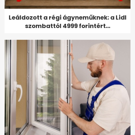
Leáldozott a régi ágyneműknek: a Lidl
szombattól 4999 forintért...