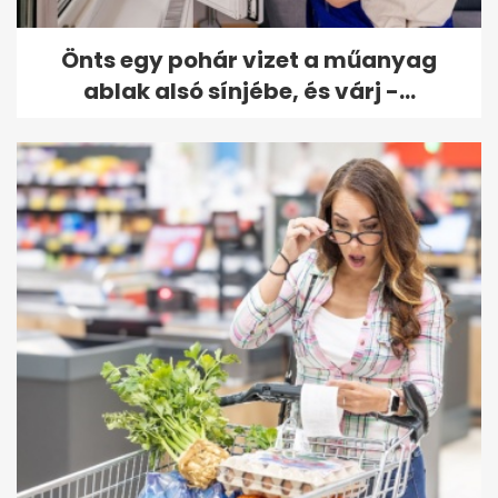
Önts egy pohár vizet a műanyag
ablak alsó sínjébe, és várj -...