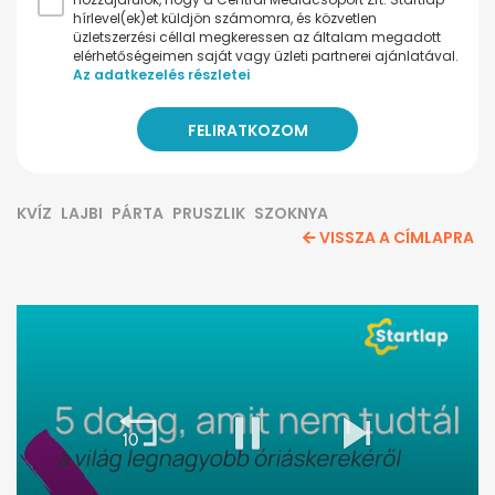
hírlevel(ek)et küldjön számomra, és közvetlen
üzletszerzési céllal megkeressen az általam megadott
elérhetőségeimen saját vagy üzleti partnerei ajánlatával.
Az adatkezelés részletei
KVÍZ
LAJBI
PÁRTA
PRUSZLIK
SZOKNYA
VISSZA A CÍMLAPRA