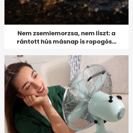
Nem zsemlemorzsa, nem liszt: a
rántott hús másnap is ropogós...