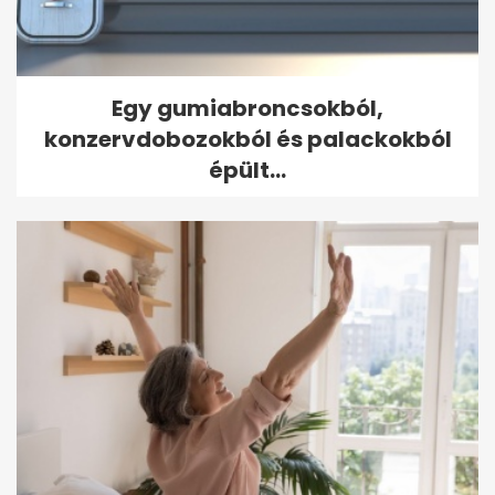
Egy gumiabroncsokból,
konzervdobozokból és palackokból
épült...