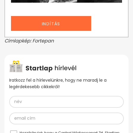
INDÍTÁS
Címlapkép: Fortepan
Iratkozz fel a hírlevelünkre, hogy ne maradj le a
legérdekesebb cikkekről!
Hozzájárulok, hogy a Central Médiacsoport Zrt. Startlap