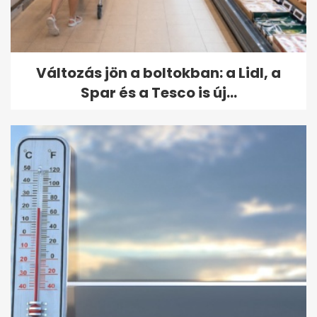
Változás jön a boltokban: a Lidl, a
Spar és a Tesco is új...