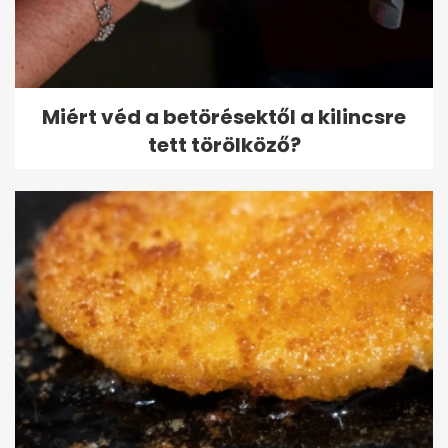
Miért véd a betörésektől a kilincsre
tett törölköző?