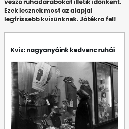
vesző ruhadarabokat illetik időnként.
Ezek lesznek most az alapjai
legfrissebb kvízünknek. Játékra fel!
Kvíz: nagyanyáink kedvenc ruhái