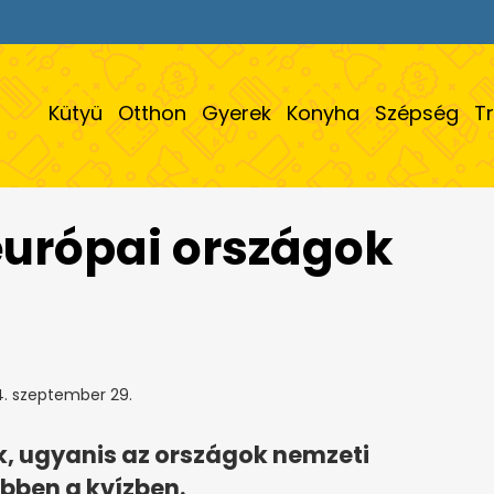
Kütyü
Otthon
Gyerek
Konyha
Szépség
T
 európai országok
. szeptember 29.
ék, ugyanis az országok nemzeti
ebben a kvízben.