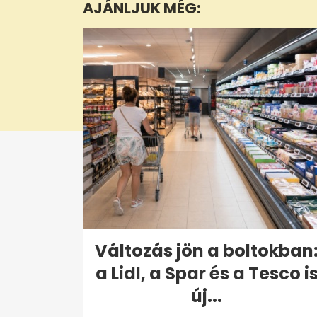
AJÁNLJUK MÉG:
seconds
Volume
0%
Változás jön a boltokban
a Lidl, a Spar és a Tesco i
új...