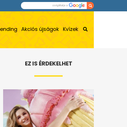
rending
Akciós újságok
Kvízek
EZ IS ÉRDEKELHET