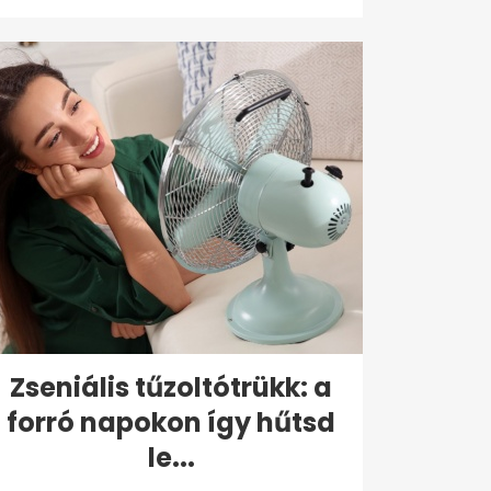
Zseniális tűzoltótrükk: a
forró napokon így hűtsd
le...