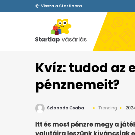
Vissza a Startlapra
Kvíz: tudod az
pénznemeit?
Szloboda Csaba
Trending
2024
Itt és most pénzre megy a ját
valutáira leszünk kíváncsiak 