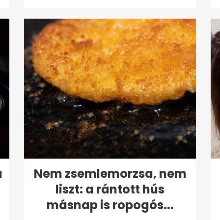
a
Nem zsemlemorzsa, nem
liszt: a rántott hús
másnap is ropogós...