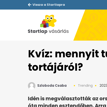
Vissza a Startlapra
Kvíz: mennyit t
tortájáról?
Szloboda Csaba
Trending
2023
Idén is megválasztották az or
óta minden esztendőben. Arra 