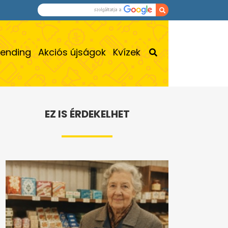
rending
Akciós újságok
Kvízek
EZ IS ÉRDEKELHET