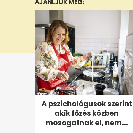
AJÁNLJUK MÉG:
28
seconds
Volume
0%
A pszichológusok szerint
akik főzés közben
mosogatnak el, nem...