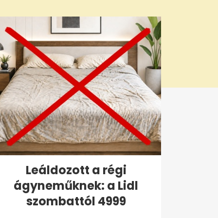
Leáldozott a régi
ágyneműknek: a Lidl
szombattól 4999
forintért...