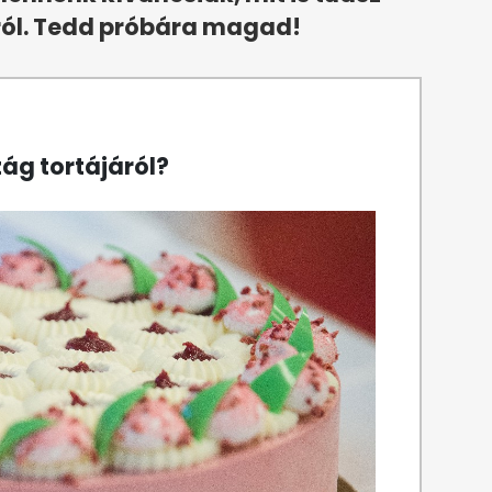
gról. Tedd próbára magad!
zág tortájáról?