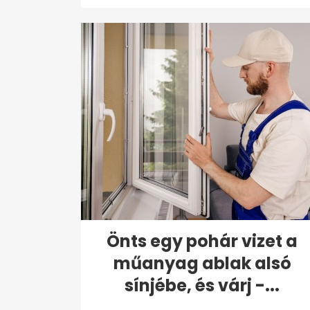
Önts egy pohár vizet a
műanyag ablak alsó
sínjébe, és várj -...