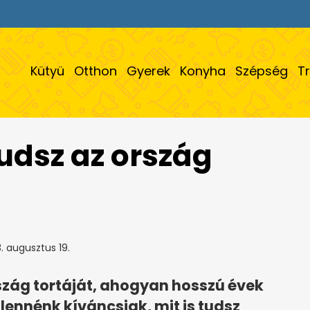
Kütyü
Otthon
Gyerek
Konyha
Szépség
T
udsz az ország
. augusztus 19.
szág tortáját, ahogyan hosszú évek
lennénk kíváncsiak, mit is tudsz