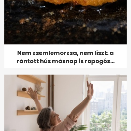
Nem zsemlemorzsa, nem liszt: a
rántott hús másnap is ropogós...