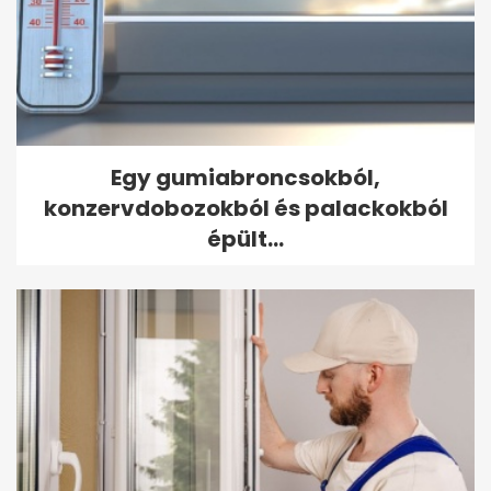
Egy gumiabroncsokból,
konzervdobozokból és palackokból
épült...