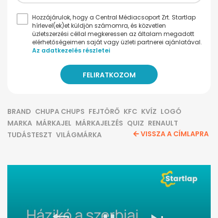
Hozzájárulok, hogy a Central Médiacsoport Zrt. Startlap
hírlevel(ek)et küldjön számomra, és közvetlen
üzletszerzési céllal megkeressen az általam megadott
elérhetőségeimen saját vagy üzleti partnerei ajánlatával.
Az adatkezelés részletei
BRAND
CHUPA CHUPS
FEJTÖRŐ
KFC
KVÍZ
LOGÓ
MARKA
MÁRKAJEL
MÁRKAJELZÉS
QUIZ
RENAULT
VISSZA A CÍMLAPRA
TUDÁSTESZT
VILÁGMÁRKA