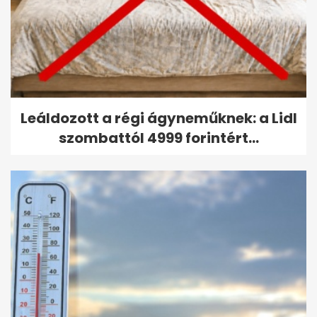
Leáldozott a régi ágyneműknek: a Lidl
szombattól 4999 forintért...