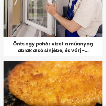
Önts egy pohár vizet a műanyag
ablak alsó sínjébe, és várj -...